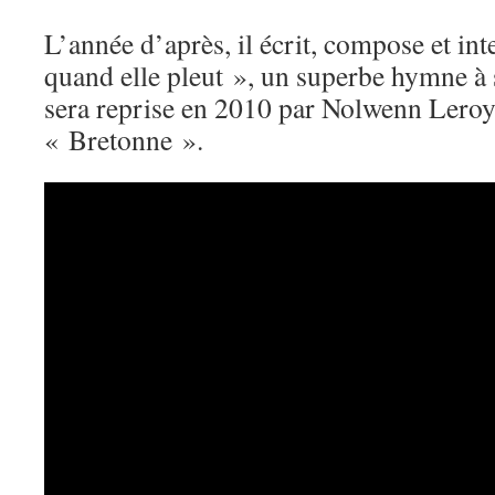
L’année d’après, il écrit, compose et i
quand elle pleut », un superbe hymne à 
sera reprise en 2010 par Nolwenn Lero
« Bretonne ».