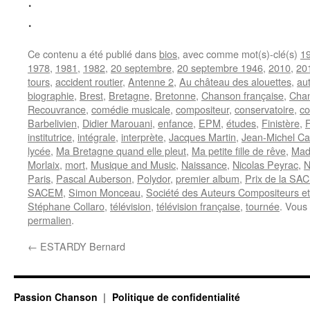
.
.
Ce contenu a été publié dans
bios
, avec comme mot(s)-clé(s)
1
1978
,
1981
,
1982
,
20 septembre
,
20 septembre 1946
,
2010
,
20
tours
,
accident routier
,
Antenne 2
,
Au château des alouettes
,
au
biographie
,
Brest
,
Bretagne
,
Bretonne
,
Chanson française
,
Chan
Recouvrance
,
comédie musicale
,
compositeur
,
conservatoire
,
co
Barbelivien
,
Didier Marouani
,
enfance
,
EPM
,
études
,
Finistère
,
institutrice
,
intégrale
,
interprète
,
Jacques Martin
,
Jean-Michel C
lycée
,
Ma Bretagne quand elle pleut
,
Ma petite fille de rêve
,
Mad
Morlaix
,
mort
,
Musique and Music
,
Naissance
,
Nicolas Peyrac
,
N
Paris
,
Pascal Auberson
,
Polydor
,
premier album
,
Prix de la SA
SACEM
,
Simon Monceau
,
Société des Auteurs Compositeurs et
Stéphane Collaro
,
télévision
,
télévision française
,
tournée
. Vous
permalien
.
←
ESTARDY Bernard
Passion Chanson
Politique de confidentialité