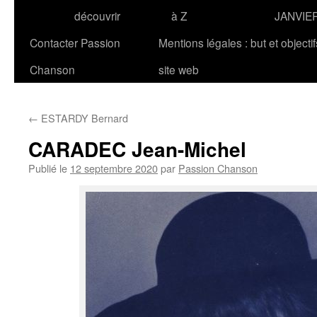
découvrir
à Z
JANVIE
Contacter Passion
Mentions légales : but et objecti
Chanson
site web
←
ESTARDY Bernard
CARADEC Jean-Michel
Publié le
12 septembre 2020
par
Passion Chanson