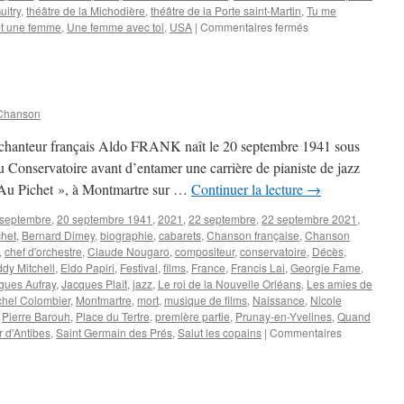
itry
,
théâtre de la Michodière
,
théâtre de la Porte saint-Martin
,
Tu me
sur
t une femme
,
Une femme avec toi
,
USA
|
Commentaires fermés
CROISILLE
Nicole
Chanson
t chanteur français Aldo FRANK naît le 20 septembre 1941 sous
t au Conservatoire avant d’entamer une carrière de pianiste de jazz
« Au Pichet », à Montmartre sur …
Continuer la lecture
→
 septembre
,
20 septembre 1941
,
2021
,
22 septembre
,
22 septembre 2021
,
chet
,
Bernard Dimey
,
biographie
,
cabarets
,
Chanson française
,
Chanson
,
chef d'orchestre
,
Claude Nougaro
,
compositeur
,
conservatoire
,
Décès
,
dy Mitchell
,
Eldo Papiri
,
Festival
,
films
,
France
,
Francis Lai
,
Georgie Fame
,
gues Aufray
,
Jacques Plaît
,
jazz
,
Le roi de la Nouvelle Orléans
,
Les amies de
chel Colombier
,
Montmartre
,
mort
,
musique de films
,
Naissance
,
Nicole
,
Pierre Barouh
,
Place du Tertre
,
première partie
,
Prunay-en-Yvelines
,
Quand
r d'Antibes
,
Saint Germain des Prés
,
Salut les copains
|
Commentaires