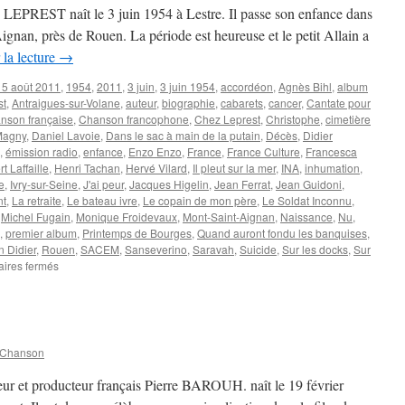
in LEPREST naît le 3 juin 1954 à Lestre. Il passe son enfance dans
gnan, près de Rouen. La période est heureuse et le petit Allain a
 la lecture
→
15 août 2011
,
1954
,
2011
,
3 juin
,
3 juin 1954
,
accordéon
,
Agnès Bihl
,
album
st
,
Antraigues-sur-Volane
,
auteur
,
biographie
,
cabarets
,
cancer
,
Cantate pour
nson française
,
Chanson francophone
,
Chez Leprest
,
Christophe
,
cimetière
Magny
,
Daniel Lavoie
,
Dans le sac à main de la putain
,
Décès
,
Didier
,
émission radio
,
enfance
,
Enzo Enzo
,
France
,
France Culture
,
Francesca
rt Laffaille
,
Henri Tachan
,
Hervé Vilard
,
Il pleut sur la mer
,
INA
,
inhumation
,
e
,
Ivry-sur-Seine
,
J'ai peur
,
Jacques Higelin
,
Jean Ferrat
,
Jean Guidoni
,
nt
,
La retraite
,
Le bateau ivre
,
Le copain de mon père
,
Le Soldat Inconnu
,
,
Michel Fugain
,
Monique Froidevaux
,
Mont-Saint-Aignan
,
Naissance
,
Nu
,
,
premier album
,
Printemps de Bourges
,
Quand auront fondu les banquises
,
 Didier
,
Rouen
,
SACEM
,
Sanseverino
,
Saravah
,
Suicide
,
Sur les docks
,
Sur
sur
ires fermés
LEPREST
Allain
 Chanson
teur et producteur français Pierre BAROUH. naît le 19 février