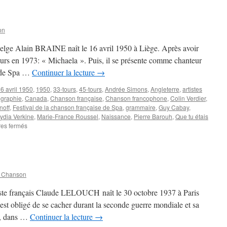
on
 belge Alain BRAINE naît le 16 avril 1950 à Liège. Après avoir
-tours en 1973: « Michaela ». Puis, il se présente comme chanteur
e de Spa …
Continuer la lecture
→
6 avril 1950
,
1950
,
33-tours
,
45-tours
,
Andrée Simons
,
Angleterre
,
artistes
ographie
,
Canada
,
Chanson française
,
Chanson francophone
,
Colin Verdier
,
noff
,
Festival de la chanson française de Spa
,
grammaire
,
Guy Cabay
,
ydia Verkine
,
Marie-France Roussel
,
Naissance
,
Pierre Barouh
,
Que tu étais
sur
es fermés
BRAINE
Alain
n Chanson
riste français Claude LELOUCH naît le 30 octobre 1937 à Paris
l est obligé de se cacher durant la seconde guerre mondiale et sa
é, dans …
Continuer la lecture
→