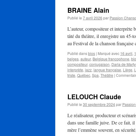
BRAINE Alain
Publié le
7 avril 2026
par
Passion Chans
L’auteur, compositeur et interprète
tâté du théâtre, il enregistre un 45
au Festival de la chanson français
Publié dans
bios
|
Marqué avec
16 avril
,
1
belges
,
auteur
,
Belgique francophone
,
bi
compositeur
,
conjugaison
,
Daria de Marty
interprète
,
jazz
,
langue française
,
Liège
,
L
triste
,
Québec
,
Spa
,
Théâtre
|
Commentair
LELOUCH Claude
Publié le
30 septembre 2024
par
Passio
Le réalisateur, producteur et scéna
dans une famille juive. De ce fait, i
mère l’emmène souvent, en sécurit