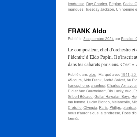
tendresse
,
Ray Charles
,
Régine
,
Sacha Gu
manques
,
Tuesday Jackson
,
Un homme e
FRANK Aldo
Publié le
8 septembre 2024
par
Passion 
Le compositeur, chef d’orchestre e
l’identité d’Eldo Papiri. Il s’inscri
dans les cabarets parisiens. C’est 
Publié dans
bios
|
Marqué avec
1941
,
20
45-tours
,
Aldo Frank
,
André Salvet
,
Au Pi
francophone
,
chanteur
,
Charles Aznavour
Didier Van Cauwelaert
,
Dis Lucky
,
duo
,
Ed
Gilbert Bécaud
,
Guitar Hawaian Boys
,
Hu
ma femme
,
Lucky Blondo
,
Mélancolie
,
Mi
Croisille
,
Olympia
,
Paris
,
Philips
,
pianiste
nous n'aurons que la tendresse
,
Rose d'o
sur
fermés
FRANK
Aldo