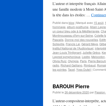
L’auteur et interprète français Alla
une famille modeste à Mont-Saint-Ai
la tête dans les étoiles: …
Continuer
Publié dans
bios
|
Marqué avec
15 août
,
hommage
,
album posthume
,
Allain Lepre
un coeur bleu ode à la Méditerranée
,
Cha
Montmousseau d'Ivry-sur-Seine
,
Colette 
Pascalis
,
Donne-moi des nouvelles
,
Edith
Solleville
,
Francis Lai
,
Gérard Meys
,
Gilbe
Institut National de l'Audiovisuel
,
interprèt
Jean-Louis Trintignant
,
Juliette Gréco
,
Ke
Leprest symphonique
,
Lestre
,
Melocoton
Olivia Ruiz
,
Olympia
,
Paris
,
Pierre Barouh
radio
,
Richard Galliano
,
Rimbaud
,
Romain
les pointes
,
Tacet
,
Yves Duteil
|
Commenta
BAROUH Pierre
Publié le
26 décembre 2020
par
Passion
L’auteur-compositeur-interprète, ac