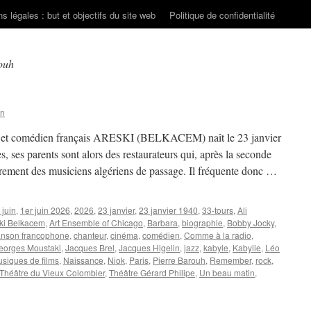
s légales : but et objectifs du site web
Politique de confidentialité
ouh
on
ur et comédien français ARESKI (BELKACEM) naît le 23 janvier
s, ses parents sont alors des restaurateurs qui, après la seconde
èrement des musiciens algériens de passage. Il fréquente donc …
 juin
,
1er juin 2026
,
2026
,
23 janvier
,
23 janvier 1940
,
33-tours
,
Ali
ki Belkacem
,
Art Ensemble of Chicago
,
Barbara
,
biographie
,
Bobby Jocky
,
nson francophone
,
chanteur
,
cinéma
,
comédien
,
Comme à la radio
,
eorges Moustaki
,
Jacques Brel
,
Jacques Higelin
,
jazz
,
kabyle
,
Kabylie
,
Léo
siques de films
,
Naissance
,
Niok
,
Paris
,
Pierre Barouh
,
Remember
,
rock
,
Théâtre du Vieux Colombier
,
Théâtre Gérard Philipe
,
Un beau matin
,
CEM)