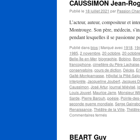
CAUSSIMON Jean-Rog
Publié le
18 juillet 2021
par
Passion Cha
L’acteur, auteur, compositeur et in
Montrouge. Son père, médecin, s’inst
pendant lesquelles il se passionne 
Publié dans
bios
|
Marqué avec
1918
,
19
1985
,
2 novembre
,
20 octobre
,
20 octobr
Belle-Île-en-Mer
,
biographie
,
Bobino
,
Bor
francophone
,
cimetière du Père Lachaise
conservatoire
,
cours de diction
,
Décès
,
Er
Gaîté-Montparnasse
,
Hôpital la Pitié-Salp
interprète
,
Jacqueline Joubert
,
Jacques D
Caussimon
,
José Artur
,
journal télévisé
,
j
Louis Jouvet
,
Maurice Jarre
,
Monsieur Wi
Sarde
,
Pierre Barouh
,
poésie
,
Pointe-des
seconde guerre mondiale
,
Serge Gainsb
Renaissance
,
Théâtre de la Ville
,
Théâtre
sur
Commentaires fermés
CAUSSIMON
Jean-
Roger
BEART Guy