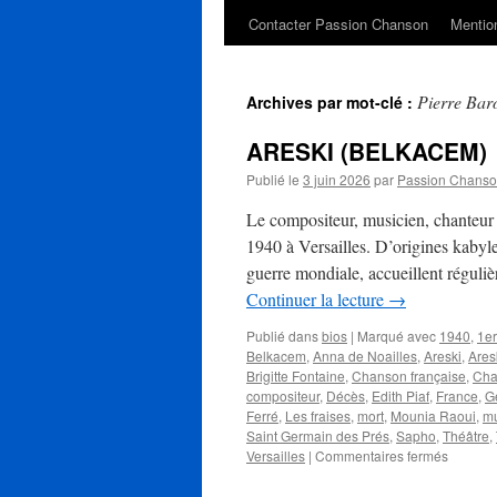
Contacter Passion Chanson
Mention
Pierre Bar
Archives par mot-clé :
ARESKI (BELKACEM)
Publié le
3 juin 2026
par
Passion Chans
Le compositeur, musicien, chante
1940 à Versailles. D’origines kabyle
guerre mondiale, accueillent réguli
Continuer la lecture
→
Publié dans
bios
|
Marqué avec
1940
,
1er
Belkacem
,
Anna de Noailles
,
Areski
,
Ares
Brigitte Fontaine
,
Chanson française
,
Cha
compositeur
,
Décès
,
Edith Piaf
,
France
,
G
Ferré
,
Les fraises
,
mort
,
Mounia Raoui
,
mu
Saint Germain des Prés
,
Sapho
,
Théâtre
,
sur
Versailles
|
Commentaires fermés
ARESKI
(BELKA