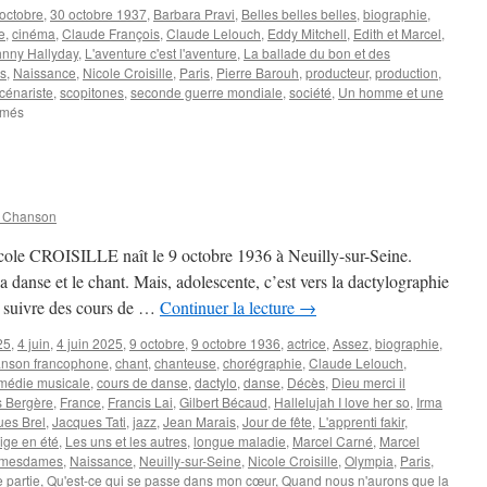
octobre
,
30 octobre 1937
,
Barbara Pravi
,
Belles belles belles
,
biographie
,
e
,
cinéma
,
Claude François
,
Claude Lelouch
,
Eddy Mitchell
,
Edith et Marcel
,
nny Hallyday
,
L'aventure c'est l'aventure
,
La ballade du bon et des
es
,
Naissance
,
Nicole Croisille
,
Paris
,
Pierre Barouh
,
producteur
,
production
,
cénariste
,
scopitones
,
seconde guerre mondiale
,
société
,
Un homme et une
sur
rmés
LELOUCH
Claude
n Chanson
icole CROISILLE naît le 9 octobre 1936 à Neuilly-sur-Seine.
a danse et le chant. Mais, adolescente, c’est vers la dactylographie
nt suivre des cours de …
Continuer la lecture
→
25
,
4 juin
,
4 juin 2025
,
9 octobre
,
9 octobre 1936
,
actrice
,
Assez
,
biographie
,
nson francophone
,
chant
,
chanteuse
,
chorégraphie
,
Claude Lelouch
,
médie musicale
,
cours de danse
,
dactylo
,
danse
,
Décès
,
Dieu merci il
s Bergère
,
France
,
Francis Lai
,
Gilbert Bécaud
,
Hallelujah I love her so
,
Irma
ues Brel
,
Jacques Tati
,
jazz
,
Jean Marais
,
Jour de fête
,
L'apprenti fakir
,
ige en été
,
Les uns et les autres
,
longue maladie
,
Marcel Carné
,
Marcel
s mesdames
,
Naissance
,
Neuilly-sur-Seine
,
Nicole Croisille
,
Olympia
,
Paris
,
 partie
,
Qu'est-ce qui se passe dans mon cœur
,
Quand nous n'aurons que la