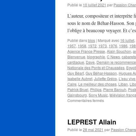
Publié le
10 juillet 2021
par
Passion Cha
L’auteur, compositeur et interprète
sous le nom de Béhar-Hasson. Son pè
l’oblige à beaucoup voyager. Et c’
Publié dans
bios
|
Marqué avec
16 juillet
,
1957
,
1958
,
1972
,
1973
,
1976
,
1986
,
198
Agence France Presse
,
Alain Souchon
,
a
Bienvenue
,
biographie
,
C News
,
cabarets
cardiaque
,
Dave
,
Demain je recommence
Nationale des Ponts et Chaussées
,
Egypt
Guy Béart
,
Guy Béhar-Hasson
,
Hugues Au
Isabelle Aubret
,
Juliette Gréco
,
L'eau vive
Caire
,
Le meilleur des choses
,
Liban
,
Lib
Patrick Bruel
,
Philips
,
Pierre Barouh
,
Post
Gainsbourg
,
Sony Music
,
télévision franç
sur
Commentaires fermés
BEART
Guy
LEPREST Allain
Publié le
28 mai 2021
par
Passion Chan