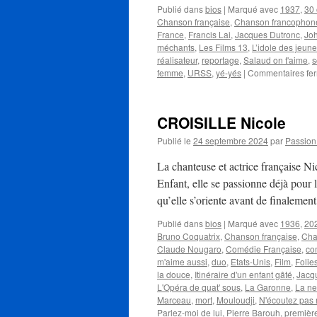
Publié dans
bios
|
Marqué avec
1937
,
30 
Chanson française
,
Chanson francophon
France
,
Francis Lai
,
Jacques Dutronc
,
Joh
méchants
,
Les Films 13
,
L’idole des jeun
réalisateur
,
reportage
,
Salaud on t'aime
,
s
femme
,
URSS
,
yé-yés
|
Commentaires fe
CROISILLE Nicole
Publié le
24 septembre 2024
par
Passio
La chanteuse et actrice française N
Enfant, elle se passionne déjà pour l
qu’elle s’oriente avant de finaleme
Publié dans
bios
|
Marqué avec
1936
,
20
Bruno Coquatrix
,
Chanson française
,
Cha
Claude Nougaro
,
Comédie Française
,
co
m'aime aussi
,
duo
,
Etats-Unis
,
Film
,
Folie
la douce
,
Itinéraire d'un enfant gâté
,
Jacq
L'Opéra de quat' sous
,
La Garonne
,
La ne
Marceau
,
mort
,
Mouloudji
,
N'écoutez pa
Parlez-moi de lui
,
Pierre Barouh
,
première