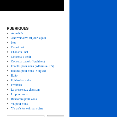
RUBRIQUES
Actualités
Anniversaires au jour le jour
bios
Carnet noir
Chanson . net
Concerts à venir
Concerts passés (Archives)
Ecoutés pour vous (Albums+EP's)
Ecoutés pour vous (Singles)
Edito
Ephémères rides
Festivals
La presse aux chansons
Lu pour vous
Rencontré pour vous
Vu pour vous
Y'a qu'à les voir sur scène