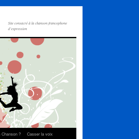
Site consacré à la chanson francophone
d’expression
on Chanson ?
Casser la voix