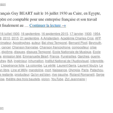
nson
 français Guy BEART naît le 16 juillet 1930 au Caire, en Egypte,
re est comptable pour une entreprise française et son travail
est finalement au …
Continuer la lecture
→
16 juillet 1930
,
16 septembre
,
16 septembre 2015
,
17 janvier
,
1930
,
1954
,
9
,
2010
,
2015
,
21 septembre
,
A Amsterdam
,
Académie Charles-Cros
,
AFP
,
nimateur
,
Apostrophes
,
auteur
,
Bal chez Temporel
,
Bernard Pivot
,
Beyrouth
,
,
cancer
,
Chanson française
,
Chanson francophone
,
compositeur
,
crise
,
diplôme
,
disques
,
disques Temporel
,
Ecole Nationale de Musique
,
Ecole
e
,
émission télé
,
Emmanuelle Béart
,
France
,
Funérailles
,
Garches
,
guerre
,
fray
,
INA
,
ingénieur
,
inhumation
,
Institut National de l'Audiovisuel
,
interprète
,
,
L'espérance folle
,
La colombe
,
La vérité
,
Laurent Gerra
,
Laurent Voulzy
,
Le
an libre
,
Line et Willy
,
mandoline
,
mort
,
Naissance
,
Olympia
,
Paris
,
Patachou
,
e restante
,
producteur
,
Qu'on est bien
,
rive gauche
,
Roland Romanelli
,
Serge
aise
,
théâtre des trois baudets
,
violon
,
YouTube
,
Zizi Jeanmaire
|
son