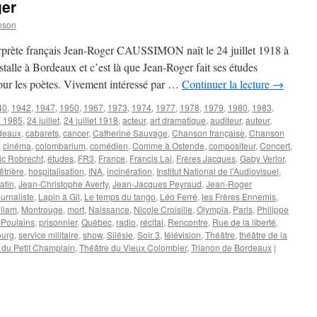
er
nson
terprète français Jean-Roger CAUSSIMON naît le 24 juillet 1918 à
alle à Bordeaux et c’est là que Jean-Roger fait ses études
pour les poètes. Vivement intéressé par …
Continuer la lecture
→
40
,
1942
,
1947
,
1950
,
1967
,
1973
,
1974
,
1977
,
1978
,
1979
,
1980
,
1983
,
e 1985
,
24 juillet
,
24 juillet 1918
,
acteur
,
art dramatique
,
auditeur
,
auteur
,
deaux
,
cabarets
,
cancer
,
Catherine Sauvage
,
Chanson française
,
Chanson
,
cinéma
,
colombarium
,
comédien
,
Comme à Ostende
,
compositeur
,
Concert
,
ic Robrecht
,
études
,
FR3
,
France
,
Francis Lai
,
Frères Jacques
,
Gaby Verlor
,
êtrière
,
hospitalisation
,
INA
,
incinération
,
Institut National de l'Audiovisuel
,
atin
,
Jean-Christophe Averty
,
Jean-Jacques Peyraud
,
Jean-Roger
ournaliste
,
Lapin à Gil
,
Le temps du tango
,
Léo Ferré
,
les Frères Ennemis
,
lliam
,
Montrouge
,
mort
,
Naissance
,
Nicole Croisille
,
Olympia
,
Paris
,
Philippe
-Poulains
,
prisonnier
,
Québec
,
radio
,
récital
,
Rencontre
,
Rue de la liberté
,
ourg
,
service militaire
,
show
,
Silésie
,
Soir 3
,
télévision
,
Théâtre
,
théâtre de la
 du Petit Champlain
,
Théâtre du Vieux Colombier
,
Trianon de Bordeaux
|