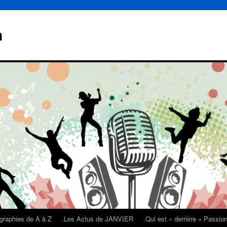
n
graphies de A à Z
.Les Actus de JANVIER
.Qui est « derrière » Passi