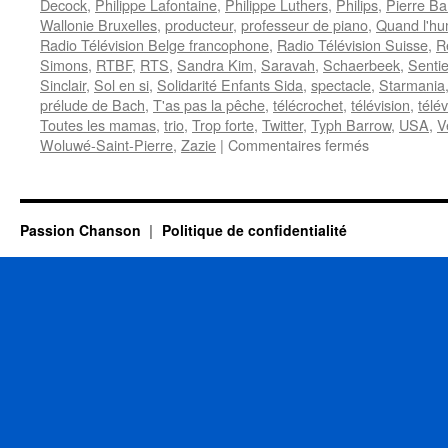
Decock
,
Philippe Lafontaine
,
Philippe Luthers
,
Philips
,
Pierre B
Wallonie Bruxelles
,
producteur
,
professeur de piano
,
Quand l'hu
Radio Télévision Belge francophone
,
Radio Télévision Suisse
,
R
Simons
,
RTBF
,
RTS
,
Sandra Kim
,
Saravah
,
Schaerbeek
,
Sentie
Sinclair
,
Sol en si
,
Solidarité Enfants Sida
,
spectacle
,
Starmania
prélude de Bach
,
T'as pas la pêche
,
télécrochet
,
télévision
,
télé
Toutes les mamas
,
trio
,
Trop forte
,
Twitter
,
Typh Barrow
,
USA
,
V
sur
Woluwé-Saint-Pierre
,
Zazie
|
Commentaires fermés
MAURANE
Passion Chanson
Politique de confidentialité