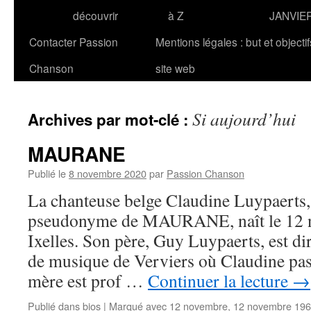
découvrir
à Z
JANVIE
Contacter Passion
Mentions légales : but et objecti
Chanson
site web
Si aujourd’hui
Archives par mot-clé :
MAURANE
Publié le
8 novembre 2020
par
Passion Chanson
La chanteuse belge Claudine Luypaerts,
pseudonyme de MAURANE, naît le 12 
Ixelles. Son père, Guy Luypaerts, est di
de musique de Verviers où Claudine pas
mère est prof …
Continuer la lecture
→
Publié dans
bios
|
Marqué avec
12 novembre
,
12 novembre 19