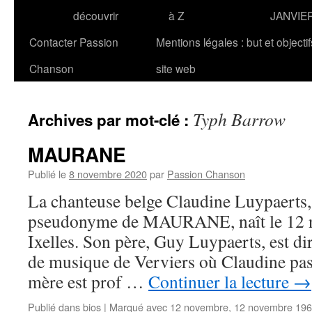
découvrir
à Z
JANVIE
Contacter Passion
Mentions légales : but et objecti
Chanson
site web
Typh Barrow
Archives par mot-clé :
MAURANE
Publié le
8 novembre 2020
par
Passion Chanson
La chanteuse belge Claudine Luypaerts,
pseudonyme de MAURANE, naît le 12 
Ixelles. Son père, Guy Luypaerts, est di
de musique de Verviers où Claudine pas
mère est prof …
Continuer la lecture
→
Publié dans
bios
|
Marqué avec
12 novembre
,
12 novembre 19