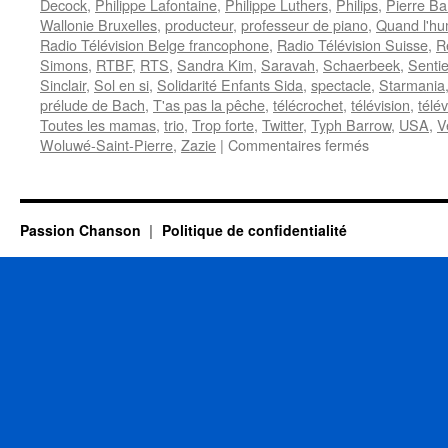
Decock
,
Philippe Lafontaine
,
Philippe Luthers
,
Philips
,
Pierre B
Wallonie Bruxelles
,
producteur
,
professeur de piano
,
Quand l'hu
Radio Télévision Belge francophone
,
Radio Télévision Suisse
,
R
Simons
,
RTBF
,
RTS
,
Sandra Kim
,
Saravah
,
Schaerbeek
,
Sentie
Sinclair
,
Sol en si
,
Solidarité Enfants Sida
,
spectacle
,
Starmania
prélude de Bach
,
T'as pas la pêche
,
télécrochet
,
télévision
,
télé
Toutes les mamas
,
trio
,
Trop forte
,
Twitter
,
Typh Barrow
,
USA
,
V
sur
Woluwé-Saint-Pierre
,
Zazie
|
Commentaires fermés
MAURANE
Passion Chanson
Politique de confidentialité