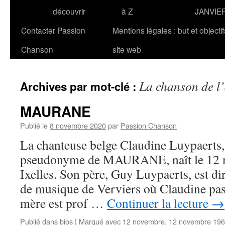
découvrir
à Z
JANVIE
Contacter Passion
Mentions légales : but et objecti
Chanson
site web
La chanson de l
Archives par mot-clé :
MAURANE
Publié le
8 novembre 2020
par
Passion Chanson
La chanteuse belge Claudine Luypaerts,
pseudonyme de MAURANE, naît le 12 
Ixelles. Son père, Guy Luypaerts, est di
de musique de Verviers où Claudine pas
mère est prof …
Continuer la lecture
→
Publié dans
bios
|
Marqué avec
12 novembre
,
12 novembre 19