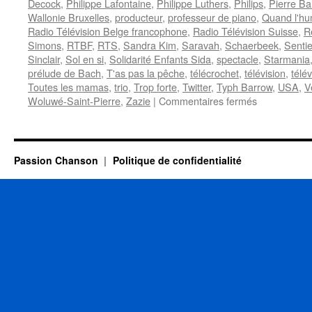
Decock
,
Philippe Lafontaine
,
Philippe Luthers
,
Philips
,
Pierre B
Wallonie Bruxelles
,
producteur
,
professeur de piano
,
Quand l'hu
Radio Télévision Belge francophone
,
Radio Télévision Suisse
,
R
Simons
,
RTBF
,
RTS
,
Sandra Kim
,
Saravah
,
Schaerbeek
,
Sentie
Sinclair
,
Sol en si
,
Solidarité Enfants Sida
,
spectacle
,
Starmania
prélude de Bach
,
T'as pas la pêche
,
télécrochet
,
télévision
,
télé
Toutes les mamas
,
trio
,
Trop forte
,
Twitter
,
Typh Barrow
,
USA
,
V
sur
Woluwé-Saint-Pierre
,
Zazie
|
Commentaires fermés
MAURANE
Passion Chanson
Politique de confidentialité