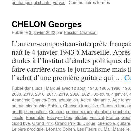
sur
printemps qui chante
,
yé-yés
|
Commentaires fermés
BOURTAY
Jean-
Pierre
CHELON Georges
Publié le
3 janvier 2022
par
Passion Chanson
L’auteur-compositeur-interprète fran
naît le 4 janvier 1943 à Marseille. Après
études à l’Institut d’études politiques d
faire carrière dans le journalisme mais 
l’achat d’une première guitare qui …
Co
Publié dans
bios
|
Marqué avec
12 août
,
1943
,
1965
,
1966
,
196
2008
,
2013
,
2016
,
2017
,
2019
,
2020
,
2021
,
33-tours
,
4 janvier
,
Académie Charles-Cros
,
adaptation
,
Adieu Marianne
,
Age tendre
auteur
,
biographie
,
Bobino
,
Chanson française
,
Chanson franco
on dit
,
compositeur
,
Concert
,
concours radiophonique
,
crochet r
l'école
,
Ensemble
,
Essayez Dieu
,
études
,
Festival
,
France
,
Geor
Good bye
,
Grand-Prix
,
Grand-Prix du Disque
,
Grenoble
,
guitare
Le père prodigue
,
Léonard Cohen
,
Les Fleurs du Mal
,
Marseille