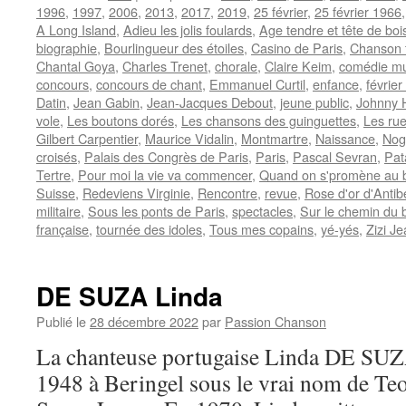
1996
,
1997
,
2006
,
2013
,
2017
,
2019
,
25 février
,
25 février 1966
A Long Island
,
Adieu les jolis foulards
,
Age tendre et tête de boi
biographie
,
Bourlingueur des étoiles
,
Casino de Paris
,
Chanson 
Chantal Goya
,
Charles Trenet
,
chorale
,
Claire Keim
,
comédie mu
concours
,
concours de chant
,
Emmanuel Curtil
,
enfance
,
févrie
Datin
,
Jean Gabin
,
Jean-Jacques Debout
,
jeune public
,
Johnny H
vole
,
Les boutons dorés
,
Les chansons des guinguettes
,
Les rue
Gilbert Carpentier
,
Maurice Vidalin
,
Montmartre
,
Naissance
,
Nog
croisés
,
Palais des Congrès de Paris
,
Paris
,
Pascal Sevran
,
Pat
Tertre
,
Pour moi la vie va commencer
,
Quand on s'promène au b
Suisse
,
Redeviens Virginie
,
Rencontre
,
revue
,
Rose d'or d'Antib
militaire
,
Sous les ponts de Paris
,
spectacles
,
Sur le chemin du 
française
,
tournée des idoles
,
Tous mes copains
,
yé-yés
,
Zizi J
DE SUZA Linda
Publié le
28 décembre 2022
par
Passion Chanson
La chanteuse portugaise Linda DE SUZA 
1948 à Beringel sous le vrai nom de Te