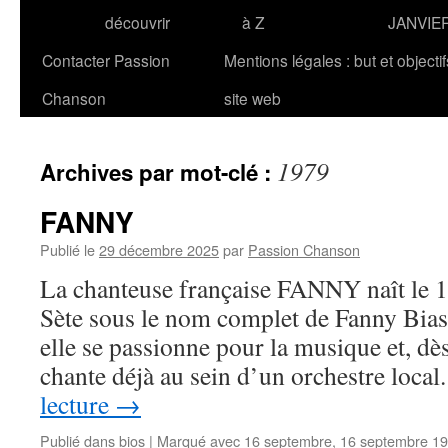
découvrir
à Z
JANVIE
Contacter Passion
Mentions légales : but et objecti
Chanson
site web
1979
Archives par mot-clé :
FANNY
Publié le
29 décembre 2025
par
Passion Chanson
La chanteuse française FANNY naît le 
Sète sous le nom complet de Fanny Bias
elle se passionne pour la musique et, dès 
chante déjà au sein d’un orchestre loca
lecture
→
Publié dans
bios
|
Marqué avec
16 septembre
,
16 septembre 1