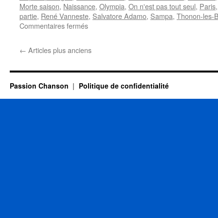
Morte saison
,
Naissance
,
Olympia
,
On n'est pas tout seul
,
Paris
partie
,
René Vanneste
,
Salvatore Adamo
,
Sampa
,
Thonon-les-B
sur
Commentaires fermés
CHELON
Georges
←
Articles plus anciens
Passion Chanson
Politique de confidentialité