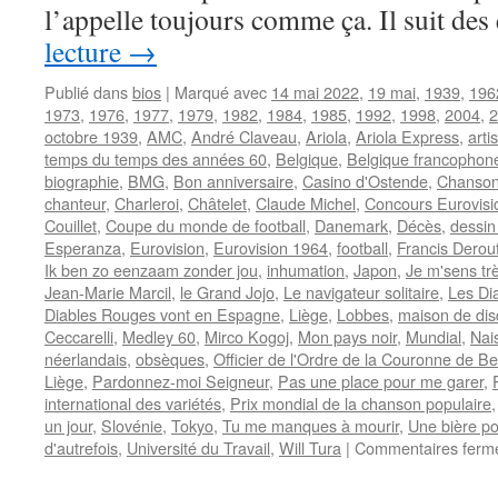
l’appelle toujours comme ça. Il suit de
lecture
→
Publié dans
bios
|
Marqué avec
14 mai 2022
,
19 mai
,
1939
,
196
1973
,
1976
,
1977
,
1979
,
1982
,
1984
,
1985
,
1992
,
1998
,
2004
,
2
octobre 1939
,
AMC
,
André Claveau
,
Ariola
,
Ariola Express
,
arti
temps du temps des années 60
,
Belgique
,
Belgique francophon
biographie
,
BMG
,
Bon anniversaire
,
Casino d'Ostende
,
Chanson
chanteur
,
Charleroi
,
Châtelet
,
Claude Michel
,
Concours Eurovisi
Couillet
,
Coupe du monde de football
,
Danemark
,
Décès
,
dessin
Esperanza
,
Eurovision
,
Eurovision 1964
,
football
,
Francis Derou
Ik ben zo eenzaam zonder jou
,
inhumation
,
Japon
,
Je m'sens tr
Jean-Marie Marcil
,
le Grand Jojo
,
Le navigateur solitaire
,
Les Di
Diables Rouges vont en Espagne
,
Liège
,
Lobbes
,
maison de di
Ceccarelli
,
Medley 60
,
Mirco Kogoj
,
Mon pays noir
,
Mundial
,
Nai
néerlandais
,
obsèques
,
Officier de l'Ordre de la Couronne de Be
Liège
,
Pardonnez-moi Seigneur
,
Pas une place pour me garer
,
international des variétés
,
Prix mondial de la chanson populaire
un jour
,
Slovénie
,
Tokyo
,
Tu me manques à mourir
,
Une bière p
d'autrefois
,
Université du Travail
,
Will Tura
|
Commentaires ferm