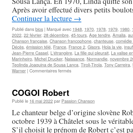
Sousa Lança. En 1970, Linda quitte son 
Après avoir effectué divers petits boulo
Continuer la lecture
→
Publié dans
bios
|
Marqué avec
1948
,
1970
,
1978
,
1979
,
1980
,
2022
,
22 février
,
28 décembre
,
45-tours
,
Age tendre
,
Amalia
,
au
Chanson française
,
Chanson francophone
,
chanteuse
,
comédie 
Décès
,
émission télé
,
France
,
France 2
,
Gisors
,
Hola la vie
,
insu
Jean-Pierre Cassel
,
L'étrangère
,
La fille qui pleurait
,
La valise e
Marinheiro
,
Michel Drucker
,
Naissance
,
Normandie
,
novembre 2
Teolinda Joaquina de Sousa Lança
,
Tiroli-Tirola
,
Tony Carreira
,
sur
Warner
|
Commentaires fermés
DE
SUZA
Linda
COGOI Robert
Publié le
16 mai 2022
par
Passion Chanson
Le chanteur belge d’origine slovène Ro
octobre 1939 à Châtelet sous le vérita
S’il choisit le prénom de Robert c’est 