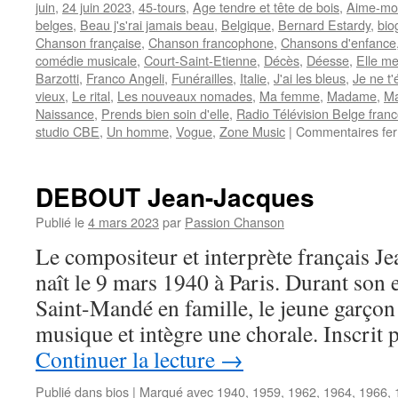
juin
,
24 juin 2023
,
45-tours
,
Age tendre et tête de bois
,
Aime-mo
belges
,
Beau j's'rai jamais beau
,
Belgique
,
Bernard Estardy
,
bio
Chanson française
,
Chanson francophone
,
Chansons d'enfance
comédie musicale
,
Court-Saint-Etienne
,
Décès
,
Déesse
,
Elle me
Barzotti
,
Franco Angeli
,
Funérailles
,
Italie
,
J'ai les bleus
,
Je ne t'
vieux
,
Le rital
,
Les nouveaux nomades
,
Ma femme
,
Madame
,
Ma
Naissance
,
Prends bien soin d'elle
,
Radio Télévision Belge fran
studio CBE
,
Un homme
,
Vogue
,
Zone Music
|
Commentaires fe
DEBOUT Jean-Jacques
Publié le
4 mars 2023
par
Passion Chanson
Le compositeur et interprète français
naît le 9 mars 1940 à Paris. Durant son e
Saint-Mandé en famille, le jeune garçon
musique et intègre une chorale. Inscrit
Continuer la lecture
→
Publié dans
bios
|
Marqué avec
1940
,
1959
,
1962
,
1964
,
1966
,