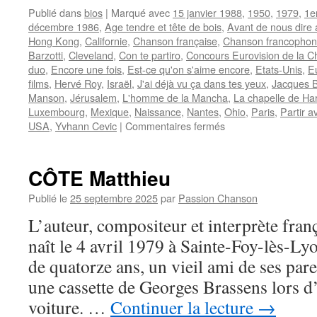
Publié dans
bios
|
Marqué avec
15 janvier 1988
,
1950
,
1979
,
1e
décembre 1986
,
Age tendre et tête de bois
,
Avant de nous dire 
Hong Kong
,
Californie
,
Chanson française
,
Chanson francopho
Barzotti
,
Cleveland
,
Con te partiro
,
Concours Eurovision de la 
duo
,
Encore une fois
,
Est-ce qu'on s'aime encore
,
Etats-Unis
,
E
films
,
Hervé Roy
,
Israël
,
J'ai déjà vu ça dans tes yeux
,
Jacques B
Manson
,
Jérusalem
,
L'homme de la Mancha
,
La chapelle de Ha
Luxembourg
,
Mexique
,
Naissance
,
Nantes
,
Ohio
,
Paris
,
Partir a
sur
USA
,
Yvhann Cevic
|
Commentaires fermés
MANSON
Jeane
CÔTE Matthieu
Publié le
25 septembre 2025
par
Passion Chanson
L’auteur, compositeur et interprète fr
naît le 4 avril 1979 à Sainte-Foy-lès-Lyo
de quatorze ans, un vieil ami de ses pare
une cassette de Georges Brassens lors 
voiture. …
Continuer la lecture
→