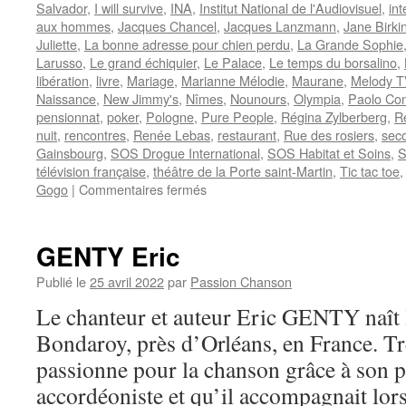
Salvador
,
I will survive
,
INA
,
Institut National de l'Audiovisuel
,
int
aux hommes
,
Jacques Chancel
,
Jacques Lanzmann
,
Jane Birki
Juliette
,
La bonne adresse pour chien perdu
,
La Grande Sophie
Larusso
,
Le grand échiquier
,
Le Palace
,
Le temps du borsalino
,
libération
,
livre
,
Mariage
,
Marianne Mélodie
,
Maurane
,
Melody T
Naissance
,
New Jimmy's
,
Nîmes
,
Nounours
,
Olympia
,
Paolo Co
pensionnat
,
poker
,
Pologne
,
Pure People
,
Régina Zylberberg
,
R
nuit
,
rencontres
,
Renée Lebas
,
restaurant
,
Rue des rosiers
,
sec
Gainsbourg
,
SOS Drogue International
,
SOS Habitat et Soins
,
S
télévision française
,
théâtre de la Porte saint-Martin
,
Tic tac toe
sur
Gogo
|
Commentaires fermés
REGINE
GENTY Eric
Publié le
25 avril 2022
par
Passion Chanson
Le chanteur et auteur Eric GENTY naît 
Bondaroy, près d’Orléans, en France. Trè
passionne pour la chanson grâce à son pè
accordéoniste et qu’il accompagnait lors