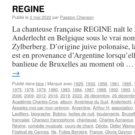
REGINE
Publié le
2 mai 2022
par
Passion Chanson
La chanteuse française REGINE naît le
Anderlecht en Belgique sous le vrai no
Zylberberg. D’origine juive polonaise, l
est en provenance d’Argentine lorsqu’ell
banlieue de Bruxelles au moment où 
→
Publié dans
bios
|
Marqué avec
1929
,
1932
,
1956
,
1961
,
1965
,
1975
,
1978
,
1979
,
1980
,
1983
,
1984
,
1987
,
1988
,
1992
,
1993
,
1
2006
,
2009
,
2012
,
2016
,
2019
,
2022
,
26 décembre
,
26 décembr
Académie Charles-Cros
,
album
,
Amérique du Sud
,
Anderlecht
,
Appelez-moi par mon prénom
,
Argentine
,
Arthur H
,
association
Lavilliers
,
biographe
,
Bobino
,
boites de nuit
,
boulangerie
,
Bruxel
française
,
Chanson francophone
,
chanteuse
,
Charles Aznavour
Régine
,
comédie musicale
,
cours de chant
,
Décès
,
Didier Wamp
Festival de Cannes
,
fils
,
Folies Bergère
,
France
,
Gloria Gaynor
,