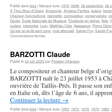
Publié dans
bios
|
Marqué avec
1979
,
2008
,
26 septembre
,
26 
A Thou Bout d’Chant
,
Amazonie
,
Anciens Pantins
,
auteur
,
biogr
Chanson francophone
,
clarinette
,
compositeur
,
conservatoire
,
co
Décès
,
Ecole Nationale de Musique
,
Etudiante en lettres
,
flûte
,
guitare
,
interprète
,
Lyon
,
Matthieu Côte
,
Naissance
,
Pierre Delo
Qu'est-ce qu'ils sont cons
,
rock alternatif
,
Sainte Foy
,
Sainte-Foy
sur
Commentaires fermés
CÔTE
Matthieu
BARZOTTI Claude
Publié le
24 juin 2023
par
Passion Chanson
Le compositeur et chanteur belge d’orig
BARZOTTI naît le 23 juillet 1953 à Chât
ouvrière de Taillis-Prés. Il passe son en
en Italie où, dès l’âge de 6 ans, il appr
Continuer la lecture
→
Publié dans
bios
|
Marqué avec
1953
,
1972
,
1975
,
1979
,
1983
,