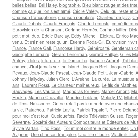
belles belles
,
Bill Haley
,
biographie
,
Bleu blanc rouge et des frite
comme ça que l'on s'est aimé
,
Cécile Valéry
,
Celui qui reste et c
Chanson francophone
,
chanson populaire
,
Chanteur de jazz
,
Ch
Claude Dubois
,
Claude François
,
Claude Lemesle
,
comédie mus
Eurovision de la Chanson
,
Corinne Hermès
,
Corinne Miller
,
Dick
petit mot
,
duo
,
Eddie Barclay
,
Eddy Mitchell
,
Elektra
,
Enrico Mac
venu
,
Et s'il n'en reste qu'un
,
Etienne Roda-Gil
,
Eurovision 1971
France
,
France Gall
,
Françoise Hardy
,
Générosité
,
Gentleman ca
Georgette Lemaire
,
Gérard Lenorman
,
Gérard Philipe
,
Gilles Ma
Aufray
,
idoles
,
interprète
,
Io Domenico
,
Isabelle Aubret
,
J'ai bie
chance
,
J'irai jamais sur ton island
,
Jacques Brel
,
Jacques Dema
Revaux
,
Jean-Claude Pascal
,
Jean-Claude Petit
,
Jean-Gabriel A
Johnny Hallyday
,
Julien Clerc
,
L'Arsène
,
La curée
,
La musique a
ans
,
Laurent Rossi
,
Le chanteur malheureux
,
Le fils de Matthieu
Sauvages
,
Les Vautours
,
Magnolias for ever
,
Marcel Amont
,
Mar
Hopkin
,
Maurice Chevalier
,
Maurice Leblanc
,
Melody TV
,
Michel
de films
,
Naissance
,
On ne refait pas le monde avec une chans
ta vie
,
Patachou
,
Patricia Lavila
,
Patrick Topaloff
,
Pierre Delano
pour moi c’est tout
,
Quelquefois
,
Radio Télévision Suisse
,
Roger
Séverine
,
Société des Auteurs Compositeurs et Editeurs de Mus
Sylvie Vartan
,
Tino Rossi
,
Toi et moi contre le monde entier
,
Un 
Avignon
,
Une chanson française
,
Une fille si belle
,
Vladimir Ilitch