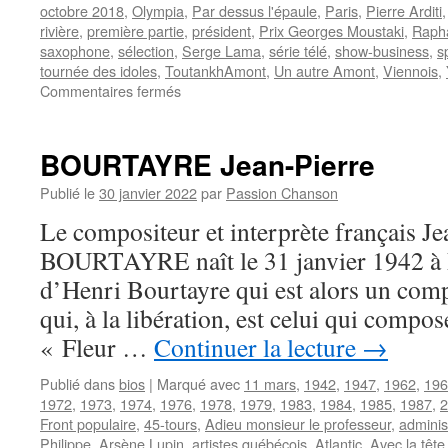
octobre 2018
,
Olympia
,
Par dessus l'épaule
,
Paris
,
Pierre Arditi
rivière
,
première partie
,
président
,
Prix Georges Moustaki
,
Rapha
saxophone
,
sélection
,
Serge Lama
,
série télé
,
show-business
,
s
tournée des idoles
,
ToutankhAmont
,
Un autre Amont
,
Viennois
,
sur
Commentaires fermés
AMONT
Marcel
BOURTAYRE Jean-Pierre
Publié le
30 janvier 2022
par
Passion Chanson
Le compositeur et interprète français Je
BOURTAYRE naît le 31 janvier 1942 à Pari
d’Henri Bourtayre qui est alors un comp
qui, à la libération, est celui qui compo
« Fleur …
Continuer la lecture
→
Publié dans
bios
|
Marqué avec
11 mars
,
1942
,
1947
,
1962
,
196
1972
,
1973
,
1974
,
1976
,
1978
,
1979
,
1983
,
1984
,
1985
,
1987
,
2
Front populaire
,
45-tours
,
Adieu monsieur le professeur
,
adminis
Philippe
,
Arsène Lupin
,
artistes québécois
,
Atlantic
,
Avec la tête