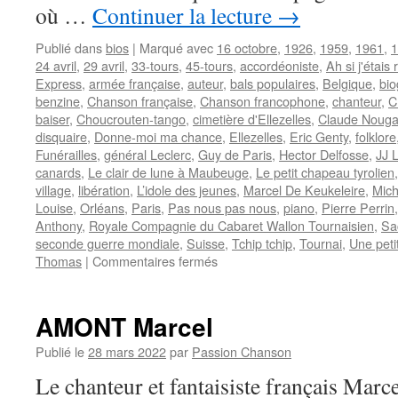
où …
Continuer la lecture
→
Publié dans
bios
|
Marqué avec
16 octobre
,
1926
,
1959
,
1961
,
1
24 avril
,
29 avril
,
33-tours
,
45-tours
,
accordéoniste
,
Ah si j'étais 
Express
,
armée française
,
auteur
,
bals populaires
,
Belgique
,
bio
benzine
,
Chanson française
,
Chanson francophone
,
chanteur
,
C
baiser
,
Choucrouten-tango
,
cimetière d'Ellezelles
,
Claude Nouga
disquaire
,
Donne-moi ma chance
,
Ellezelles
,
Eric Genty
,
folklore
Funérailles
,
général Leclerc
,
Guy de Paris
,
Hector Delfosse
,
JJ L
canards
,
Le clair de lune à Maubeuge
,
Le petit chapeau tyrolien
village
,
libération
,
L’idole des jeunes
,
Marcel De Keukeleire
,
Mic
Louise
,
Orléans
,
Paris
,
Pas nous pas nous
,
piano
,
Pierre Perrin
Anthony
,
Royale Compagnie du Cabaret Wallon Tournaisien
,
Sa
seconde guerre mondiale
,
Suisse
,
Tchip tchip
,
Tournai
,
Une petit
sur
Thomas
|
Commentaires fermés
GENTY
Eric
AMONT Marcel
Publié le
28 mars 2022
par
Passion Chanson
Le chanteur et fantaisiste français Ma