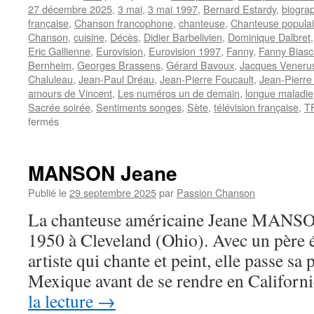
27 décembre 2025
,
3 mai
,
3 mai 1997
,
Bernard Estardy
,
biogra
française
,
Chanson francophone
,
chanteuse
,
Chanteuse populai
Chanson
,
cuisine
,
Décès
,
Didier Barbelivien
,
Dominique Dalbret
Eric Gallienne
,
Eurovision
,
Eurovision 1997
,
Fanny
,
Fanny Bias
Bernheim
,
Georges Brassens
,
Gérard Bavoux
,
Jacques Veneru
Chaluleau
,
Jean-Paul Dréau
,
Jean-Pierre Foucault
,
Jean-Pierre 
amours de Vincent
,
Les numéros un de demain
,
longue maladie
Sacrée soirée
,
Sentiments songes
,
Sète
,
télévision française
,
T
sur
fermés
FANNY
MANSON Jeane
Publié le
29 septembre 2025
par
Passion Chanson
La chanteuse américaine Jeane MANSON
1950 à Cleveland (Ohio). Avec un père 
artiste qui chante et peint, elle passe sa
Mexique avant de se rendre en Californ
la lecture
→