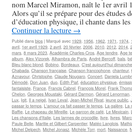
nom Marcel Miramon, naît le 1er avril 
Alors qu’il se prépare pour des études d
d’éducation physique, il chante dans les
Continuer la lecture
→
Publié dans
bios
|
Marqué avec
1929
,
1956
,
1962
,
1971
,
1974
,
avril
,
1er avril 1929
,
2 avril
,
20 février
,
2006
,
2010
,
2012
,
2014
,
mars
,
8 mars 2023
,
Académie Charles-Cros
,
Age tendre
,
Age te
album
,
Alex Vizorek
,
Alhambra de Paris
,
André Bercoff
,
bals
,
bé
Bleu blanc blond
,
Bobino
,
Bordeaux
,
C'est aujourd'hui dimanch
Chabada
,
Chanson française
,
Chanson francophone
,
chanteur
,
Aznavour
,
Christophe
,
Claude Nougaro
,
Concert
,
Daniela Lumb
Démodé
,
Don Juan
,
duo
,
Edith Piaf
,
éducation physique
,
émissi
fantaisiste
,
France
,
Francis Cabrel
,
François Morel
,
Frank Thom
Chelon
,
Georges Moustaki
,
Gérard Darmon
,
Gérard Lenorman
,
Lux
,
Igit
,
Il a neigé
,
Ivan Levaï
,
Jean-Michel Rivat
,
jeune public
,
passar lo temps
,
L'amour ça fait passer le temps
,
La galère
,
La 
Baffie
,
Le chapeau de Mireille
,
Le garçon de café
,
Le Mexicain
,
Les chansons d'Italie
,
Les larmes de crocodile
,
livre
,
livres
,
Marc
Paule Belle
,
Maritie et Gilbert Carpentier
,
Matéo Langlois
,
Mathi
Michel Delpech
,
Michel Jonasz
,
Michèle Torr
,
mort
,
Naissance
,
N