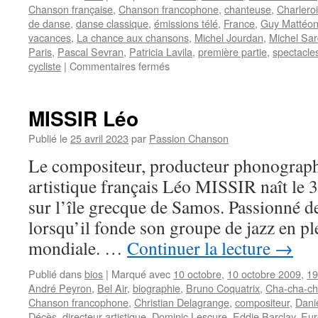
Chanson française
,
Chanson francophone
,
chanteuse
,
Charleroi
de danse
,
danse classique
,
émissions télé
,
France
,
Guy Mattéon
vacances
,
La chance aux chansons
,
Michel Jourdan
,
Michel Sa
Paris
,
Pascal Sevran
,
Patricia Lavila
,
première partie
,
spectacle
sur
cycliste
|
Commentaires fermés
LAVILA
Patricia
MISSIR Léo
Publié le
25 avril 2023
par
Passion Chanson
Le compositeur, producteur phonographi
artistique français Léo MISSIR naît le 
sur l’île grecque de Samos. Passionné de
lorsqu’il fonde son groupe de jazz en p
mondiale. …
Continuer la lecture
→
Publié dans
bios
|
Marqué avec
10 octobre
,
10 octobre 2009
,
19
André Peyron
,
Bel Air
,
biographie
,
Bruno Coquatrix
,
Cha-cha-ch
Chanson francophone
,
Christian Delagrange
,
compositeur
,
Dani
Décès
,
directeur artistique
,
Dominic Lescure
,
Eddie Barclay
,
Eur