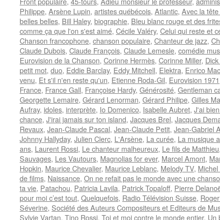
Front populaire
,
45-tours
,
Adieu monsieur le professeur
,
adminis
Philippe
,
Arsène Lupin
,
artistes québécois
,
Atlantic
,
Avec la tête
belles belles
,
Bill Haley
,
biographie
,
Bleu blanc rouge et des frite
comme ça que l'on s'est aimé
,
Cécile Valéry
,
Celui qui reste et c
Chanson francophone
,
chanson populaire
,
Chanteur de jazz
,
Ch
Claude Dubois
,
Claude François
,
Claude Lemesle
,
comédie mus
Eurovision de la Chanson
,
Corinne Hermès
,
Corinne Miller
,
Dick
petit mot
,
duo
,
Eddie Barclay
,
Eddy Mitchell
,
Elektra
,
Enrico Mac
venu
,
Et s'il n'en reste qu'un
,
Etienne Roda-Gil
,
Eurovision 1971
France
,
France Gall
,
Françoise Hardy
,
Générosité
,
Gentleman ca
Georgette Lemaire
,
Gérard Lenorman
,
Gérard Philipe
,
Gilles Ma
Aufray
,
idoles
,
interprète
,
Io Domenico
,
Isabelle Aubret
,
J'ai bie
chance
,
J'irai jamais sur ton island
,
Jacques Brel
,
Jacques Dema
Revaux
,
Jean-Claude Pascal
,
Jean-Claude Petit
,
Jean-Gabriel A
Johnny Hallyday
,
Julien Clerc
,
L'Arsène
,
La curée
,
La musique a
ans
,
Laurent Rossi
,
Le chanteur malheureux
,
Le fils de Matthieu
Sauvages
,
Les Vautours
,
Magnolias for ever
,
Marcel Amont
,
Mar
Hopkin
,
Maurice Chevalier
,
Maurice Leblanc
,
Melody TV
,
Michel
de films
,
Naissance
,
On ne refait pas le monde avec une chans
ta vie
,
Patachou
,
Patricia Lavila
,
Patrick Topaloff
,
Pierre Delano
pour moi c’est tout
,
Quelquefois
,
Radio Télévision Suisse
,
Roger
Séverine
,
Société des Auteurs Compositeurs et Editeurs de Mus
Sylvie Vartan
,
Tino Rossi
,
Toi et moi contre le monde entier
,
Un 