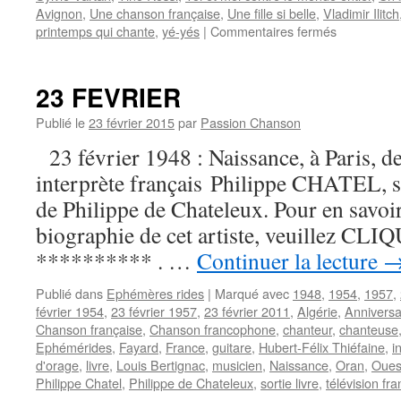
Avignon
,
Une chanson française
,
Une fille si belle
,
Vladimir Ilitch
sur
printemps qui chante
,
yé-yés
|
Commentaires fermés
BOURTAY
Jean-
Pierre
23 FEVRIER
Publié le
23 février 2015
par
Passion Chanson
23 février 1948 : Naissance, à Paris, d
interprète français Philippe CHATEL, s
de Philippe de Chateleux. Pour en savoir 
biographie de cet artiste, veuillez CLIQU
********** . …
Continuer la lecture
Publié dans
Ephémères rides
|
Marqué avec
1948
,
1954
,
1957
,
février 1954
,
23 février 1957
,
23 février 2011
,
Algérie
,
Anniversa
Chanson française
,
Chanson francophone
,
chanteur
,
chanteuse
Ephémérides
,
Fayard
,
France
,
guitare
,
Hubert-Félix Thiéfaine
,
i
d'orage
,
livre
,
Louis Bertignac
,
musicien
,
Naissance
,
Oran
,
Oues
Philippe Chatel
,
Philippe de Chateleux
,
sortie livre
,
télévision fr