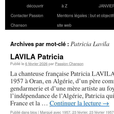
découvrir
à Z
JANVIE
Contacter Passion
Mentions légales : but et objecti
Chanson
site web
Patricia Lavila
Archives par mot-clé :
LAVILA Patricia
Publié le
6 février 2026
par
Passion Chanson
La chanteuse française Patricia LAVILA 
1957 à Oran, en Algérie, d’un père co
gendarmerie et d’une mère artiste au fo
l’indépendance de l’Algérie, Patricia qui
France et la …
Continuer la lecture
→
Publié dans
bios
|
Marqué avec
1957
,
23 février
,
23 février 1957