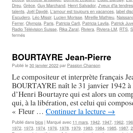
Dreu
,
Grèce
,
Guy Marchand
,
Henri Salvador
,
J'veux d'la tendre
talents
,
Joël Daydé
,
L'amour est toujours en vacances
,
label di
Escudero
,
Léo Missir
,
Lucien Morisse
,
Mireille Mathieu
,
Naissan
Ferrer
,
Olympia
,
Paris
,
Patricia Carli
,
Patricia Lavila
,
Patrick Juv
Radio Télévision Suisse
,
Rika Zaraï
,
Riviera
,
Riviera-LM
,
RTS
,
S
sur
fermés
MISSIR
Léo
BOURTAYRE Jean-Pierre
Publié le
30 janvier 2022
par
Passion Chanson
Le compositeur et interprète français Je
BOURTAYRE naît le 31 janvier 1942 à Pari
d’Henri Bourtayre qui est alors un comp
qui, à la libération, est celui qui compo
« Fleur …
Continuer la lecture
→
Publié dans
bios
|
Marqué avec
11 mars
,
1942
,
1947
,
1962
,
196
1972
,
1973
,
1974
,
1976
,
1978
,
1979
,
1983
,
1984
,
1985
,
1987
,
2