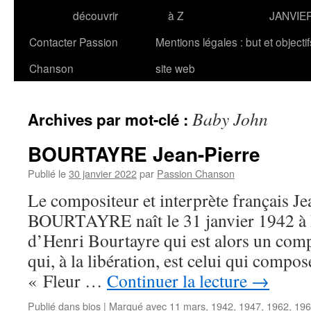
découvrir
à Z
JANVIE
Contacter Passion
Mentions légales : but et objecti
Chanson
site web
Baby John
Archives par mot-clé :
BOURTAYRE Jean-Pierre
Publié le
30 janvier 2022
par
Passion Chanson
Le compositeur et interprète français Je
BOURTAYRE naît le 31 janvier 1942 à Pari
d’Henri Bourtayre qui est alors un comp
qui, à la libération, est celui qui compo
« Fleur …
Continuer la lecture
→
Publié dans
bios
|
Marqué avec
11 mars
,
1942
,
1947
,
1962
,
196