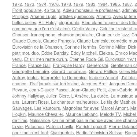
1972
,
1973
,
1974
,
1976
,
1978
,
1979
,
1983
,
1984
,
1985
,
1987
,
2
Front populaire
,
45-tours
,
Adieu monsieur le professeur
,
adminis
Philippe
,
Arsène Lupin
,
artistes québécois
,
Atlantic
,
Avec la tête
belles belles
,
Bill Haley
,
biographie
,
Bleu blanc rouge et des frite
comme ça que l'on s'est aimé
,
Cécile Valéry
,
Celui qui reste et c
Chanson francophone
,
chanson populaire
,
Chanteur de jazz
,
Ch
Claude Dubois
,
Claude François
,
Claude Lemesle
,
comédie mus
Eurovision de la Chanson
,
Corinne Hermès
,
Corinne Miller
,
Dick
petit mot
,
duo
,
Eddie Barclay
,
Eddy Mitchell
,
Elektra
,
Enrico Mac
venu
,
Et s'il n'en reste qu'un
,
Etienne Roda-Gil
,
Eurovision 1971
France
,
France Gall
,
Françoise Hardy
,
Générosité
,
Gentleman ca
Georgette Lemaire
,
Gérard Lenorman
,
Gérard Philipe
,
Gilles Ma
Aufray
,
idoles
,
interprète
,
Io Domenico
,
Isabelle Aubret
,
J'ai bie
chance
,
J'irai jamais sur ton island
,
Jacques Brel
,
Jacques Dema
Revaux
,
Jean-Claude Pascal
,
Jean-Claude Petit
,
Jean-Gabriel A
Johnny Hallyday
,
Julien Clerc
,
L'Arsène
,
La curée
,
La musique a
ans
,
Laurent Rossi
,
Le chanteur malheureux
,
Le fils de Matthieu
Sauvages
,
Les Vautours
,
Magnolias for ever
,
Marcel Amont
,
Mar
Hopkin
,
Maurice Chevalier
,
Maurice Leblanc
,
Melody TV
,
Michel
de films
,
Naissance
,
On ne refait pas le monde avec une chans
ta vie
,
Patachou
,
Patricia Lavila
,
Patrick Topaloff
,
Pierre Delano
pour moi c’est tout
,
Quelquefois
,
Radio Télévision Suisse
,
Roger