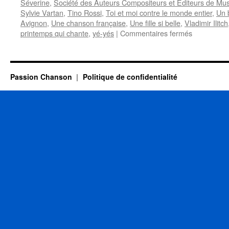
Séverine
,
Société des Auteurs Compositeurs et Editeurs de Mus
Sylvie Vartan
,
Tino Rossi
,
Toi et moi contre le monde entier
,
Un 
Avignon
,
Une chanson française
,
Une fille si belle
,
Vladimir Ilitch
sur
printemps qui chante
,
yé-yés
|
Commentaires fermés
BOURTAY
Jean-
Pierre
Passion Chanson
Politique de confidentialité