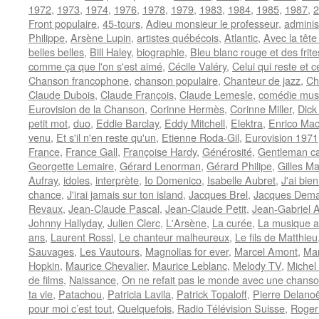
1972
,
1973
,
1974
,
1976
,
1978
,
1979
,
1983
,
1984
,
1985
,
1987
,
2
Front populaire
,
45-tours
,
Adieu monsieur le professeur
,
adminis
Philippe
,
Arsène Lupin
,
artistes québécois
,
Atlantic
,
Avec la tête
belles belles
,
Bill Haley
,
biographie
,
Bleu blanc rouge et des frite
comme ça que l'on s'est aimé
,
Cécile Valéry
,
Celui qui reste et c
Chanson francophone
,
chanson populaire
,
Chanteur de jazz
,
Ch
Claude Dubois
,
Claude François
,
Claude Lemesle
,
comédie mus
Eurovision de la Chanson
,
Corinne Hermès
,
Corinne Miller
,
Dick
petit mot
,
duo
,
Eddie Barclay
,
Eddy Mitchell
,
Elektra
,
Enrico Mac
venu
,
Et s'il n'en reste qu'un
,
Etienne Roda-Gil
,
Eurovision 1971
France
,
France Gall
,
Françoise Hardy
,
Générosité
,
Gentleman ca
Georgette Lemaire
,
Gérard Lenorman
,
Gérard Philipe
,
Gilles Ma
Aufray
,
idoles
,
interprète
,
Io Domenico
,
Isabelle Aubret
,
J'ai bie
chance
,
J'irai jamais sur ton island
,
Jacques Brel
,
Jacques Dema
Revaux
,
Jean-Claude Pascal
,
Jean-Claude Petit
,
Jean-Gabriel A
Johnny Hallyday
,
Julien Clerc
,
L'Arsène
,
La curée
,
La musique a
ans
,
Laurent Rossi
,
Le chanteur malheureux
,
Le fils de Matthieu
Sauvages
,
Les Vautours
,
Magnolias for ever
,
Marcel Amont
,
Mar
Hopkin
,
Maurice Chevalier
,
Maurice Leblanc
,
Melody TV
,
Michel
de films
,
Naissance
,
On ne refait pas le monde avec une chans
ta vie
,
Patachou
,
Patricia Lavila
,
Patrick Topaloff
,
Pierre Delano
pour moi c’est tout
,
Quelquefois
,
Radio Télévision Suisse
,
Roger