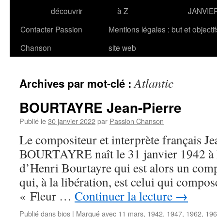
découvrir
à Z
JANVIE
Contacter Passion
Mentions légales : but et objecti
Chanson
site web
Atlantic
Archives par mot-clé :
BOURTAYRE Jean-Pierre
Publié le
30 janvier 2022
par
Passion Chanson
Le compositeur et interprète français Je
BOURTAYRE naît le 31 janvier 1942 à Pari
d’Henri Bourtayre qui est alors un comp
qui, à la libération, est celui qui compo
« Fleur …
Continuer la lecture
→
Publié dans
bios
|
Marqué avec
11 mars
,
1942
,
1947
,
1962
,
196