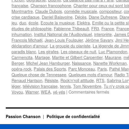
française
,
Chanson francophone
,
Chanter pour ceux qui sont lo
Montmartre
,
Claude Dubois
,
comédie musicale
,
compositeur
,
co
crise cardiaque
,
Daniel Balavoine
,
Décès
,
Diane Dufresne
,
Diane
jeu
,
duo
,
école
,
Ecoute la musique
,
Elektra
,
Emilie ou la petite s
études de philosophie
,
Fabienne Thibeault
,
FR3
,
France
,
France
inhumation
,
Institut National de l'Audiovisuel
,
interprète
,
James 
François Michaël
,
Jean-Louis Foulquier
,
Jérôme Savary
,
Jimi He
déclaration d'amour
,
La groupie du pianiste
,
La légende de Jim
paradis blanc
,
Les girafes
,
Les oiseaux de nuit
,
Luc Plamondon
Carmencita
,
Mariage
,
Maritie et Gilbert Carpentier
,
Maurane
,
mé
Berger
,
Michel Jean Hamburger
,
Naissance
,
Nanette Workman
,
opéra-rock
,
Palais des Sports
,
Parc Monceau
,
Paris
,
Pathé Mar
Quelque chose de Tennessee
,
Quelques mots d'amour
,
Radio T
Renaud Hantson
,
Résiste
,
Rock'n'roll attitude
,
RTS
,
Sabrina Lor
léger
,
télévision française
,
tennis
,
Tom Novembre
,
Tu n'y crois p
sur
Voyou
,
Warner
,
WEA
,
yé-yés
|
Commentaires fermés
BERGER
Michel
Passion Chanson
Politique de confidentialité