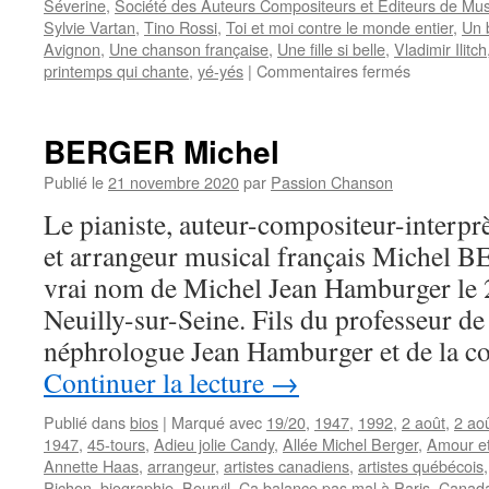
Séverine
,
Société des Auteurs Compositeurs et Editeurs de Mus
Sylvie Vartan
,
Tino Rossi
,
Toi et moi contre le monde entier
,
Un 
Avignon
,
Une chanson française
,
Une fille si belle
,
Vladimir Ilitch
sur
printemps qui chante
,
yé-yés
|
Commentaires fermés
BOURTAY
Jean-
Pierre
BERGER Michel
Publié le
21 novembre 2020
par
Passion Chanson
Le pianiste, auteur-compositeur-interprèt
et arrangeur musical français Michel B
vrai nom de Michel Jean Hamburger le
Neuilly-sur-Seine. Fils du professeur d
néphrologue Jean Hamburger et de la c
Continuer la lecture
→
Publié dans
bios
|
Marqué avec
19/20
,
1947
,
1992
,
2 août
,
2 ao
1947
,
45-tours
,
Adieu jolie Candy
,
Allée Michel Berger
,
Amour e
Annette Haas
,
arrangeur
,
artistes canadiens
,
artistes québécois
Pichon
,
biographie
,
Bourvil
,
Ca balance pas mal à Paris
,
Canad