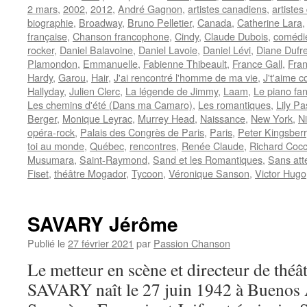
2 mars
,
2002
,
2012
,
André Gagnon
,
artistes canadiens
,
artiste
biographie
,
Broadway
,
Bruno Pelletier
,
Canada
,
Catherine Lara
française
,
Chanson francophone
,
Cindy
,
Claude Dubois
,
comédi
rocker
,
Daniel Balavoine
,
Daniel Lavoie
,
Daniel Lévi
,
Diane Dufr
Plamondon
,
Emmanuelle
,
Fabienne Thibeault
,
France Gall
,
Fran
Hardy
,
Garou
,
Hair
,
J'ai rencontré l'homme de ma vie
,
J't'aime 
Hallyday
,
Julien Clerc
,
La légende de Jimmy
,
Laam
,
Le piano fa
Les chemins d'été (Dans ma Camaro)
,
Les romantiques
,
Lily Pa
Berger
,
Monique Leyrac
,
Murrey Head
,
Naissance
,
New York
,
Ni
opéra-rock
,
Palais des Congrès de Paris
,
Paris
,
Peter Kingsberr
toi au monde
,
Québec
,
rencontres
,
Renée Claude
,
Richard Cocc
Musumara
,
Saint-Raymond
,
Sand et les Romantiques
,
Sans att
Fiset
,
théâtre Mogador
,
Tycoon
,
Véronique Sanson
,
Victor Hugo
SAVARY Jérôme
Publié le
27 février 2021
par
Passion Chanson
Le metteur en scène et directeur de théâ
SAVARY naît le 27 juin 1942 à Buenos 