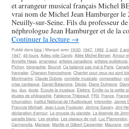
et arrangeur musical français Michel B
vrai nom de Michel Jean Hamburger le
Neuilly-sur-Seine. Fils du professeur d
néphrologue Jean Hamburger et de la c
Continuer la lecture
→
Publié dans
bios
|
Marqué avec
19/20
,
1947
,
1992
,
2 août
,
2 ao
1947
,
45-tours
,
Adieu jolie Candy
,
Allée Michel Berger
,
Amour e
Annette Haas
,
arrangeur
,
artistes canadiens
,
artistes québécois
Pichon
,
biographie
,
Bourvil
,
Ca balance pas mal à Paris
,
Canad
française
,
Chanson francophone
,
Chanter pour ceux qui sont lo
Montmartre
,
Claude Dubois
,
comédie musicale
,
compositeur
,
co
crise cardiaque
,
Daniel Balavoine
,
Décès
,
Diane Dufresne
,
Diane
jeu
,
duo
,
école
,
Ecoute la musique
,
Elektra
,
Emilie ou la petite s
études de philosophie
,
Fabienne Thibeault
,
FR3
,
France
,
France
inhumation
,
Institut National de l'Audiovisuel
,
interprète
,
James 
François Michaël
,
Jean-Louis Foulquier
,
Jérôme Savary
,
Jimi He
déclaration d'amour
,
La groupie du pianiste
,
La légende de Jim
paradis blanc
,
Les girafes
,
Les oiseaux de nuit
,
Luc Plamondon
Carmencita
,
Mariage
,
Maritie et Gilbert Carpentier
,
Maurane
,
mé