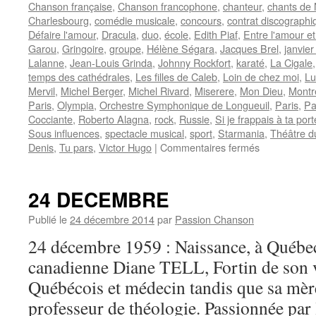
Chanson française
,
Chanson francophone
,
chanteur
,
chants de 
Charlesbourg
,
comédie musicale
,
concours
,
contrat discographi
Défaire l'amour
,
Dracula
,
duo
,
école
,
Edith Piaf
,
Entre l'amour et
Garou
,
Gringoire
,
groupe
,
Hélène Ségara
,
Jacques Brel
,
janvie
Lalanne
,
Jean-Louis Grinda
,
Johnny Rockfort
,
karaté
,
La Cigale
temps des cathédrales
,
Les filles de Caleb
,
Loin de chez moi
,
Lu
Mervil
,
Michel Berger
,
Michel Rivard
,
Miserere
,
Mon Dieu
,
Montr
Paris
,
Olympia
,
Orchestre Symphonique de Longueuil
,
Paris
,
Pa
Cocciante
,
Roberto Alagna
,
rock
,
Russie
,
Si je frappais à ta port
Sous influences
,
spectacle musical
,
sport
,
Starmania
,
Théâtre d
sur
Denis
,
Tu pars
,
Victor Hugo
|
Commentaires fermés
PELLETIER
Bruno
24 DECEMBRE
Publié le
24 décembre 2014
par
Passion Chanson
24 décembre 1959 : Naissance, à Québec
canadienne Diane TELL, Fortin de son v
Québécois et médecin tandis que sa mèr
professeur de théologie. Passionnée pa