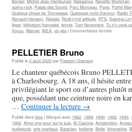
Berger
,
Michel Jean Hamburger
,
Naissance
,
Nanette Workman
,
opéra-rock
,
Palais des Sports
,
Parc Monceau
,
Paris
,
Pathé Mar
Quelque chose de Tennessee
,
Quelques mots d'amour
,
Radio T
Renaud Hantson
,
Résiste
,
Rock'n'roll attitude
,
RTS
,
Sabrina Lor
léger
,
télévision française
,
tennis
,
Tom Novembre
,
Tu n'y crois p
sur
Voyou
,
Warner
,
WEA
,
yé-yés
|
Commentaires fermés
BERGER
Michel
PELLETIER Bruno
Publié le
2 août 2020
par
Passion Chanson
Le chanteur québécois Bruno PELLETIE
à Charlesbourg. A 18 ans, il hésite entre
privilégiant le sport ou d’autres plutôt m
que, possédant une ceinture noire en kar
…
Continuer la lecture
→
Publié dans
bios
|
Marqué avec
1962
,
1989
,
1990
,
1992
,
1993
,
1962
,
Aime-moi pour qui je suis
,
Al Capone
,
Amsterdam
,
Anggu
québécois
,
arts martiaux
,
Bataclan
,
batterie
,
Belle
,
biographie
,
B