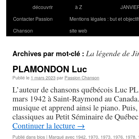
découvrir
à Z
JANVIE
Contacter Passion
Mentions légales : but et objecti
Chanson
site web
La légende de J
Archives par mot-clé :
PLAMONDON Luc
Publié le
1 mars 2023
par
Passion Chanson
L’auteur de chansons québécois Luc 
mars 1942 à Saint-Raymond au Canada. Il
musique et apprend ainsi le piano. Puis, 
classiques au Petit Séminaire de Québec
Continuer la lecture
→
Publié dans
bios
|
Marqué avec
1942
,
1970
,
1973
,
1976
,
1978
,