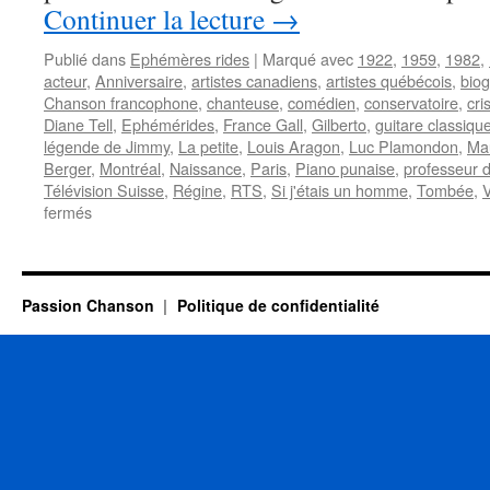
Continuer la lecture
→
Publié dans
Ephémères rides
|
Marqué avec
1922
,
1959
,
1982
,
acteur
,
Anniversaire
,
artistes canadiens
,
artistes québécois
,
biog
Chanson francophone
,
chanteuse
,
comédien
,
conservatoire
,
cri
Diane Tell
,
Ephémérides
,
France Gall
,
Gilberto
,
guitare classiqu
légende de Jimmy
,
La petite
,
Louis Aragon
,
Luc Plamondon
,
Mau
Berger
,
Montréal
,
Naissance
,
Paris
,
Piano punaise
,
professeur d
Télévision Suisse
,
Régine
,
RTS
,
Si j'étais un homme
,
Tombée
,
V
sur
fermés
24
DECEMBRE
Passion Chanson
Politique de confidentialité