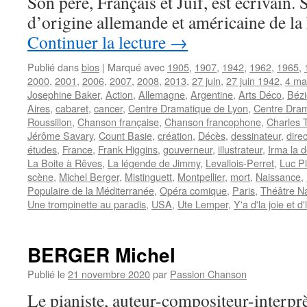
Son père, Français et Juif, est écrivain. 
d’origine allemande et américaine de la 
Continuer la lecture
→
Publié dans
bios
|
Marqué avec
1905
,
1907
,
1942
,
1962
,
1965
,
2000
,
2001
,
2006
,
2007
,
2008
,
2013
,
27 juin
,
27 juin 1942
,
4 ma
Josephine Baker
,
Action
,
Allemagne
,
Argentine
,
Arts Déco
,
Bézi
Aires
,
cabaret
,
cancer
,
Centre Dramatique de Lyon
,
Centre Dram
Roussillon
,
Chanson française
,
Chanson francophone
,
Charles 
Jérôme Savary
,
Count Basie
,
création
,
Décès
,
dessinateur
,
dire
études
,
France
,
Frank Higgins
,
gouverneur
,
illustrateur
,
Irma la 
La Boite à Rêves
,
La légende de Jimmy
,
Levallois-Perret
,
Luc P
scène
,
Michel Berger
,
Mistinguett
,
Montpellier
,
mort
,
Naissance
,
Populaire de la Méditerranée
,
Opéra comique
,
Paris
,
Théâtre Na
Une trompinette au paradis
,
USA
,
Ute Lemper
,
Y'a d'la joie et d
BERGER Michel
Publié le
21 novembre 2020
par
Passion Chanson
Le pianiste, auteur-compositeur-interprèt