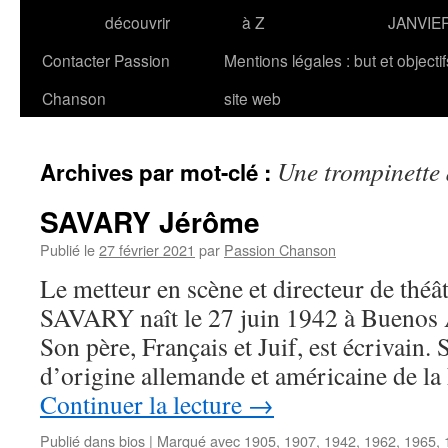
découvrir
à Z
JANVIE
Contacter Passion
Mentions légales : but et objecti
Chanson
site web
Une trompinette
Archives par mot-clé :
SAVARY Jérôme
Publié le
27 février 2021
par
Passion Chanson
Le metteur en scène et directeur de théâ
SAVARY naît le 27 juin 1942 à Buenos 
Son père, Français et Juif, est écrivain. 
d’origine allemande et américaine de la 
Continuer la lecture
→
Publié dans
bios
|
Marqué avec
1905
,
1907
,
1942
,
1962
,
1965
,