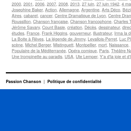
2000
,
2001
,
2006
,
2007
,
2008
,
2013
,
27 juin
,
27 juin 1942
,
4 ma
Josephine Baker
,
Action
,
Allemagne
,
Argentine
,
Arts Déco
,
Bézi
Aires
,
cabaret
,
cancer
,
Centre Dramatique de Lyon
,
Centre Dram
Roussillon
,
Chanson française
,
Chanson francophone
,
Charles 
Jérôme Savary
,
Count Basie
,
création
,
Décès
,
dessinateur
,
dire
études
,
France
,
Frank Higgins
,
gouverneur
,
illustrateur
,
Irma la 
La Boite à Rêves
,
La légende de Jimmy
,
Levallois-Perret
,
Luc P
scène
,
Michel Berger
,
Mistinguett
,
Montpellier
,
mort
,
Naissance
,
Populaire de la Méditerranée
,
Opéra comique
,
Paris
,
Théâtre Na
Une trompinette au paradis
,
USA
,
Ute Lemper
,
Y'a d'la joie et d
Passion Chanson
Politique de confidentialité