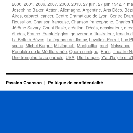
2000
,
2001
,
2006
,
2007
,
2008
,
2013
,
27 juin
,
27 juin 1942
,
4 ma
Josephine Baker
,
Action
,
Allemagne
,
Argentine
,
Arts Déco
,
Bézi
Aires
,
cabaret
,
cancer
,
Centre Dramatique de Lyon
,
Centre Dram
Roussillon
,
Chanson française
,
Chanson francophone
,
Charles 
Jérôme Savary
,
Count Basie
,
création
,
Décès
,
dessinateur
,
dire
études
,
France
,
Frank Higgins
,
gouverneur
,
illustrateur
,
Irma la 
La Boite à Rêves
,
La légende de Jimmy
,
Levallois-Perret
,
Luc P
scène
,
Michel Berger
,
Mistinguett
,
Montpellier
,
mort
,
Naissance
,
Populaire de la Méditerranée
,
Opéra comique
,
Paris
,
Théâtre Na
Une trompinette au paradis
,
USA
,
Ute Lemper
,
Y'a d'la joie et d
Passion Chanson
Politique de confidentialité