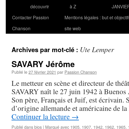
découvrir
à Z
JANVIE
Contacter Passion
Mentions légales : but et objecti
Chanson
site web
Ute Lemper
Archives par mot-clé :
SAVARY Jérôme
Publié le
27 février 2021
par
Passion Chanson
Le metteur en scène et directeur de théâ
SAVARY naît le 27 juin 1942 à Buenos 
Son père, Français et Juif, est écrivain. 
d’origine allemande et américaine de la 
Continuer la lecture
→
Publié dans
bios
|
Marqué avec
1905
,
1907
,
1942
,
1962
,
1965
,