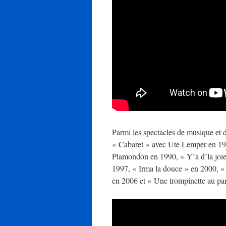
Parmi les spectacles de musique et d
« Cabaret » avec Ute Lemper en 19
Plamondon en 1990, « Y’a d’la joie
1997, « Irma la douce » en 2000, «
en 2006 et « Une trompinette au par