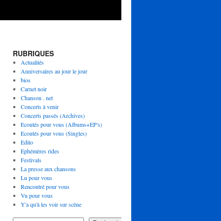
RUBRIQUES
Actualités
Anniversaires au jour le jour
bios
Carnet noir
Chanson . net
Concerts à venir
Concerts passés (Archives)
Ecoutés pour vous (Albums+EP's)
Ecoutés pour vous (Singles)
Edito
Ephémères rides
Festivals
La presse aux chansons
Lu pour vous
Rencontré pour vous
Vu pour vous
Y'a qu'à les voir sur scène