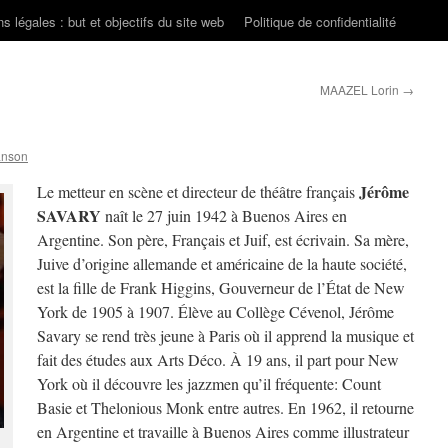
s légales : but et objectifs du site web
Politique de confidentialité
MAAZEL Lorin
→
anson
Jérôme
Le metteur en scène et directeur de théâtre français
SAVARY
naît le 27 juin 1942 à Buenos Aires en
Argentine. Son père, Français et Juif, est écrivain. Sa mère,
Juive d’origine allemande et américaine de la haute société,
est la fille de Frank Higgins, Gouverneur de l’État de New
York de 1905 à 1907. Élève au Collège Cévenol, Jérôme
Savary se rend très jeune à Paris où il apprend la musique et
fait des études aux Arts Déco. À 19 ans, il part pour New
York où il découvre les jazzmen qu’il fréquente: Count
Basie et Thelonious Monk entre autres. En 1962, il retourne
en Argentine et travaille à Buenos Aires comme illustrateur