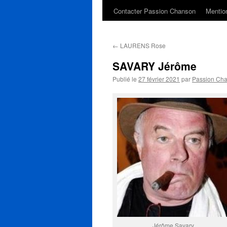
Contacter Passion Chanson
Mention
←
LAURENS Rose
SAVARY Jérôme
Publié le
27 février 2021
par
Passion Ch
Jérôme Savary