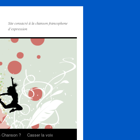
Site consacré à la chanson francophone
d’expression
on Chanson ?
Casser la voix