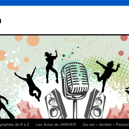
n
graphies de A à Z
.Les Actus de JANVIER
.Qui est « derrière » Passi