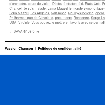
d'orchestre
,
cours de violon
,
Décès
,
émission télé
,
Etats-Unis
,
F
Chancel
,
Je suis malade
,
Lama-Maazel le monde symphonique
Lorin Maazel
,
Los Angeles
,
Naissance
,
Neuilly-sur-Seine
,
opéra
Philharmonique de Cleveland
,
pneumonie
,
Rencontre
,
Serge L
USA
,
Virginie
. Vous pouvez le mettre en favoris avec
ce permal
←
SAVARY Jérôme
Passion Chanson
Politique de confidentialité