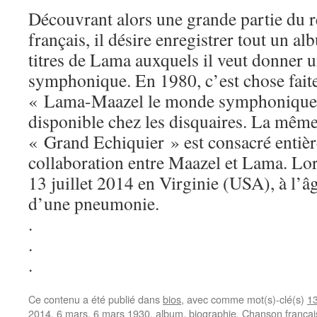
Découvrant alors une grande partie du r
français, il désire enregistrer tout un a
titres de Lama auxquels il veut donner 
symphonique. En 1980, c’est chose faite 
« Lama-Maazel le monde symphonique 
disponible chez les disquaires. La mêm
« Grand Echiquier » est consacré entièr
collaboration entre Maazel et Lama. Lo
13 juillet 2014 en Virginie (USA), à l’â
d’une pneumonie.
.
.
.
Ce contenu a été publié dans
bios
, avec comme mot(s)-clé(s)
13
2014
,
6 mars
,
6 mars 1930
,
album
,
biographie
,
Chanson françai