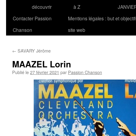
découvrir
à Z
JANVIE
Contacter Passion
Mentions légales : but et objecti
Chanson
site web
←
SAVARY Jérôme
MAAZEL Lorin
Publié le
27 février 2021
par
Passion Chanson