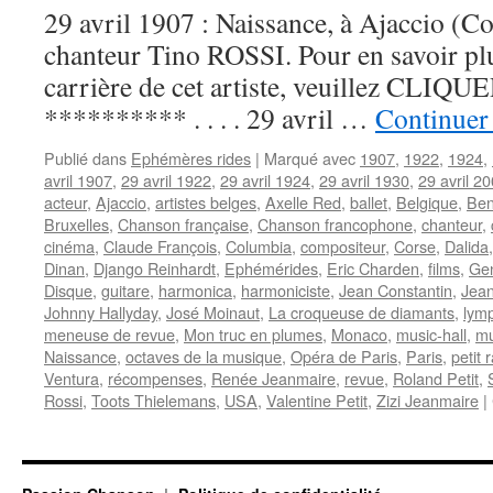
29 avril 1907 : Naissance, à Ajaccio (Co
chanteur Tino ROSSI. Pour en savoir plus
carrière de cet artiste, veuillez CLIQUER 
********** . . . . 29 avril …
Continuer 
Publié dans
Ephémères rides
|
Marqué avec
1907
,
1922
,
1924
,
avril 1907
,
29 avril 1922
,
29 avril 1924
,
29 avril 1930
,
29 avril 2
acteur
,
Ajaccio
,
artistes belges
,
Axelle Red
,
ballet
,
Belgique
,
Ben
Bruxelles
,
Chanson française
,
Chanson francophone
,
chanteur
,
cinéma
,
Claude François
,
Columbia
,
compositeur
,
Corse
,
Dalida
Dinan
,
Django Reinhardt
,
Ephémérides
,
Eric Charden
,
films
,
Gen
Disque
,
guitare
,
harmonica
,
harmoniciste
,
Jean Constantin
,
Jean
Johnny Hallyday
,
José Moinaut
,
La croqueuse de diamants
,
lym
meneuse de revue
,
Mon truc en plumes
,
Monaco
,
music-hall
,
mu
Naissance
,
octaves de la musique
,
Opéra de Paris
,
Paris
,
petit r
Ventura
,
récompenses
,
Renée Jeanmaire
,
revue
,
Roland Petit
,
Rossi
,
Toots Thielemans
,
USA
,
Valentine Petit
,
Zizi Jeanmaire
|