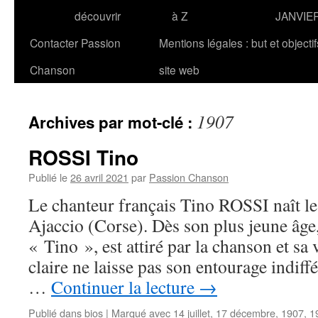
découvrir
à Z
JANVIE
Contacter Passion
Mentions légales : but et objecti
Chanson
site web
1907
Archives par mot-clé :
ROSSI Tino
Publié le
26 avril 2021
par
Passion Chanson
Le chanteur français Tino ROSSI naît le
Ajaccio (Corse). Dès son plus jeune âge,
« Tino », est attiré par la chanson et sa
claire ne laisse pas son entourage indiffé
…
Continuer la lecture
→
Publié dans
bios
|
Marqué avec
14 juillet
,
17 décembre
,
1907
,
1