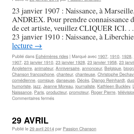
23 janvier 1907 : Naissance, à Marseille
ANDREX. Pour prendre connaissance d’
de cet artiste, veuillez CLIQUER ICI. . . 
23 janvier 1910 : Naissance, à Liberch
lecture
→
Publié dans
Ephémères rides
|
Marqué avec
1907
,
1910
,
1928
,
1907
,
23 janvier 1910
,
23 janvier 1928
,
23 janvier 1958
,
23 janv
Angleterre
,
animateur
,
Anniversaire
,
annonceur
,
Belgique
,
biogr
Chanson francophone
,
chanteur
,
chanteuse
,
Christophe Decha
comédienne
,
comique
,
danseuse
,
Décès
,
Django Reinhardt
,
du
humoriste
,
jazz
,
Jeanne Moreau
,
journaliste
,
Kathleen Buckley
,
Naissance
,
Paris
,
producteur
,
promoteur
,
Roger Pierre
,
télévisio
sur
Commentaires fermés
23
JANVIER
29 AVRIL
Publié le
29 avril 2014
par
Passion Chanson