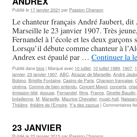
ANDREX
Publié le
17 janvier 2021
par
Passion Chanson
Le chanteur français André Jaubert, di
Marseille le 23 janvier 1907. Très jeune,
Fernandel à l’école et les deux garçons s
Lorsqu’il débute comme chanteur à l’Al
Andrex est épaulé par …
Continuer la l
Publié dans
bios
|
Marqué avec
10 juillet
,
10 juillet 1989
,
1907
,
1
janvier
,
23 janvier 1907
,
ABC
,
Alcazar de Marseille
,
André Jaube
Bobino
,
Brigitte Fontaine
,
Casino de Paris
,
Chanson française
,
cinéma
,
Comme de bien entendu
,
Concert Mayol
,
concerts
,
cris
émission télé
,
épouse
,
Fernandel
,
films
,
France
,
Ginette Baudin
brésilienne
,
M
,
Marseille
,
Maurice Chevalier
,
music-hall
,
Naissan
Théâtre
,
théâtre de l'Empire
,
Y'a des zazous
|
Commentaires fe
23 JANVIER
Publié le
23 janvier 2015
par
Passion Chanson