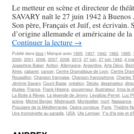
Le metteur en scène et directeur de théâ
SAVARY naît le 27 juin 1942 à Buenos 
Son père, Français et Juif, est écrivain. 
d’origine allemande et américaine de la 
Continuer la lecture
→
Publié dans
bios
|
Marqué avec
1905
,
1907
,
1942
,
1962
,
1965
,
2000
,
2001
,
2006
,
2007
,
2008
,
2013
,
27 juin
,
27 juin 1942
,
4 ma
Josephine Baker
,
Action
,
Allemagne
,
Argentine
,
Arts Déco
,
Bézi
Aires
,
cabaret
,
cancer
,
Centre Dramatique de Lyon
,
Centre Dram
Roussillon
,
Chanson française
,
Chanson francophone
,
Charles 
Jérôme Savary
,
Count Basie
,
création
,
Décès
,
dessinateur
,
dire
études
,
France
,
Frank Higgins
,
gouverneur
,
illustrateur
,
Irma la 
La Boite à Rêves
,
La légende de Jimmy
,
Levallois-Perret
,
Luc P
scène
,
Michel Berger
,
Mistinguett
,
Montpellier
,
mort
,
Naissance
,
Populaire de la Méditerranée
,
Opéra comique
,
Paris
,
Théâtre Na
Une trompinette au paradis
,
USA
,
Ute Lemper
,
Y'a d'la joie et d