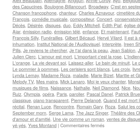
Alex Beaupain
,
Allemagne
,
Anggun
,
Annie Cordy
,
Ayo
,
Belgiqu
des Capucines
,
Boulogne-Billancourt
,
Broadway
,
C'est en sept
Chanson francophone
,
chanteur
,
Charles Aznavour
,
cimetière d
François
,
comédie musicale
,
compositeur
,
Concert
,
conservatoir
Décès
,
Désirée
,
disques
,
duo
,
Eddy Mitchell
,
Edith Piaf
,
église 
Ajar
,
émission radio
,
émission télé
,
enfance
,
Et maintenant
,
Faut
François Silly
,
Funérailles
,
Gilbert Bécaud
,
Hervé Vilard
,
Il est à
inhumation
,
Institut National de l'Audiovisuel
,
interprète
,
Ireen S
Pills
,
Je reviens te chercher
,
Je t'ai dans la peau
,
Jean Sablon
,
J
Julien Clerc
,
L'amour est mort
,
L'important c'est la rose
,
L'Indien
L'orange
,
La vie devant soi
,
Laissez-aller
,
Le bain de minuit
,
Le p
Le pommier à pommes
,
Les cerisiers sont blancs
,
Les croix
,
livr
Lynda Lemay
,
Madame Roza
,
maladie
,
Marie Bizet
,
Maritie et G
Melody TV
,
Mes mains
,
Mick Lanaro
,
Moi je veux chanter
,
Monsi
musiques de films
,
Naissance
,
Nathalie
,
Neil Diamond
,
Nice
,
Nou
Ruiz
,
Olympia
,
opéra
,
Paris
,
parolier
,
Pascal Danel
,
Patrick Brue
classique
,
piano transparent
,
Pierre Delanoë
,
Quand il est mort 
récital
,
Renan Luce
,
Rencontre
,
Romain Gary
,
Roza
,
Salut les c
September morn
,
Serge Lama
,
The Jazz Singer
,
Théâtre des 
d'amour et d'amitié
,
Une vie comme un roman
,
ventes de disqu
sur
yé-yés
,
Yves Montand
|
Commentaires fermés
BECAUD
Gilbert