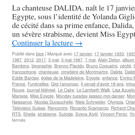
La chanteuse DALIDA. naît le 17 janvie
Egypte, sous l’identité de Yolanda Gigli
de cécité dans sa prime enfance, Dalida,
un sévère strabisme, devient Miss Egypt
Continuer la lecture
→
Publié dans
bios
|
Marqué avec
17 janvier
,
17 janvier 1933
,
193
1987
,
2012
,
2017
,
3 mai
,
3 mai 1987
,
7 mai
,
Alain Delon
,
album
Bambino
,
biographie
,
Brenno Placido
,
Bruno Coquatrix
,
cécité
,
francophone
,
chanteuse
,
cimetière de Montmartre
,
Dalida
,
Dalid
Eddie Barclay
,
église de la Madeleine
,
Egypte
,
enfance
,
Enrico 
France
,
Funérailles
,
Gigi l'amoroso
,
Il venait d'avoir 18 ans
,
inhu
Rouve
,
journal télévisé
,
Le Caire
,
Le Lambeth Walk
,
Lisa Azuelo
Mariage
,
Miss Egypte
,
Monday tuesday laissez-moi danser
,
Mon
Naissance
,
Nicolas Duvauchelle
,
Niels Schneider
,
Olympia
,
Orla
Télévision Suisse
,
Rencontre
,
Riccardo Scamarcio
,
Richard Cha
RTS
,
Sheila
,
strabisme
,
Suicide
,
Sveva Alviti
,
Vincent Perez
,
Yo
sur
fermés
DALIDA