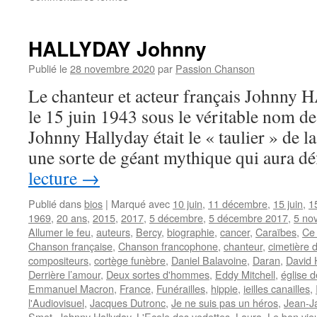
DIETRICH
Marlène
HALLYDAY Johnny
Publié le
28 novembre 2020
par
Passion Chanson
Le chanteur et acteur français Johnny
le 15 juin 1943 sous le véritable nom d
Johnny Hallyday était le « taulier » de l
une sorte de géant mythique qui aura d
lecture
→
Publié dans
bios
|
Marqué avec
10 juin
,
11 décembre
,
15 juin
,
1
1969
,
20 ans
,
2015
,
2017
,
5 décembre
,
5 décembre 2017
,
5 no
Allumer le feu
,
auteurs
,
Bercy
,
biographie
,
cancer
,
Caraïbes
,
Ce 
Chanson française
,
Chanson francophone
,
chanteur
,
cimetière 
compositeurs
,
cortège funèbre
,
Daniel Balavoine
,
Daran
,
David 
Derrière l’amour
,
Deux sortes d'hommes
,
Eddy Mitchell
,
église 
Emmanuel Macron
,
France
,
Funérailles
,
hippie
,
ieilles canailles
,
l'Audiovisuel
,
Jacques Dutronc
,
Je ne suis pas un héros
,
Jean-J
Smet
,
Johnny Hallyday
,
L'Ecole des vedettes
,
Laura
,
Le bon vieu