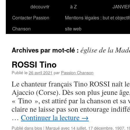
découvrir
à Z
JANVIE
Contacter Passion
Mentions légales : but et objecti
Chanson
site web
église de la Mad
Archives par mot-clé :
ROSSI Tino
Publié le
26 avril 2021
par
Passion Chanson
Le chanteur français Tino ROSSI naît le
Ajaccio (Corse). Dès son plus jeune âge,
« Tino », est attiré par la chanson et sa
claire ne laisse pas son entourage indiffé
…
Continuer la lecture
→
Publié dans
bios
|
Marqué avec
14 juillet
,
17 décembre
,
1907
,
1