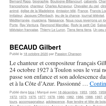
Bernard Rapp
,
biographie
,
Boulogne-Billancourt
,
cabarets
,
Chan
francophone
,
chanteur
,
Charles Aznavour
,
Chevalier du ciel
,
cli
animé
,
église de la Madeleine
,
émission télé
,
France
,
Francis L
imitateur
,
Jacques Offenbach
,
jeu de la chance
,
journal télévisé
,
Méditerranée
,
musiciens
,
Naissance
,
Nous nous reverrons un jou
Porte
,
Ray Ventura
,
Raymond Marcillac
,
Rody le petit Cid
,
Salva
télévision française
,
Thierry Le Luron
,
Tiens tiens tiens
,
Un peu 
BECAUD Gilbert
Publié le
18 octobre 2020
par
Passion Chanson
Le chanteur et compositeur français Gi
24 octobre 1927 à Toulon sous le vrai no
passe son enfance et son adolescence da
et à la Côte d’Azur. Passionné …
Contin
Publié dans
bios
|
Marqué avec
18 décembre
,
1953
,
1955
,
1959
1972
,
1973
,
1975
,
1977
,
1978
,
1980
,
1982
,
1986
,
1988
,
1997
,
2
tours
,
accompagnateur
,
adolescence
,
Age tendre et tête de bois