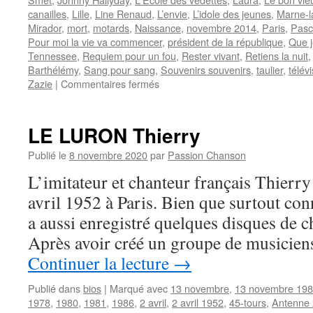
canailles
,
Lille
,
Line Renaud
,
L’envie
,
L’idole des jeunes
,
Marne-l
Mirador
,
mort
,
motards
,
Naissance
,
novembre 2014
,
Paris
,
Pasc
Pour moi la vie va commencer
,
président de la république
,
Que j
Tennessee
,
Requiem pour un fou
,
Rester vivant
,
Retiens la nuit
Barthélémy
,
Sang pour sang
,
Souvenirs souvenirs
,
taulier
,
télév
sur
Zazie
|
Commentaires fermés
HALLYDAY
Johnny
LE LURON Thierry
Publié le
8 novembre 2020
par
Passion Chanson
L’imitateur et chanteur français Thier
avril 1952 à Paris. Bien que surtout co
a aussi enregistré quelques disques de c
Après avoir créé un groupe de musicien
Continuer la lecture
→
Publié dans
bios
|
Marqué avec
13 novembre
,
13 novembre 19
1978
,
1980
,
1981
,
1986
,
2 avril
,
2 avril 1952
,
45-tours
,
Antenne 