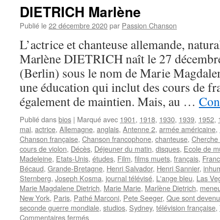
DIETRICH Marlène
Publié le
22 décembre 2020
par
Passion Chanson
L’actrice et chanteuse allemande, natura
Marlène DIETRICH naît le 27 décembr
(Berlin) sous le nom de Marie Magdalene
une éducation qui inclut des cours de fra
également de maintien. Mais, au …
Cont
Publié dans
bios
|
Marqué avec
1901
,
1918
,
1930
,
1939
,
1952
,
mai
,
actrice
,
Allemagne
,
anglais
,
Antenne 2
,
armée américaine
,
Chanson française
,
Chanson francophone
,
chanteuse
,
Cherche 
cours de violon
,
Décès
,
Déjeuner du matin
,
disques
,
Ecole de mu
Madeleine
,
Etats-Unis
,
études
,
Film
,
films muets
,
français
,
Franc
Bécaud
,
Grande-Bretagne
,
Henri Salvador
,
Henri Sannier
,
inhu
Sternberg
,
Joseph Kosma
,
journal télévisé
,
L'ange bleu
,
Las Ve
Marie Magdalene Dietrich
,
Marie Marie
,
Marlène Dietrich
,
meneu
New York
,
Paris
,
Pathé Marconi
,
Pete Seeger
,
Que sont devenue
seconde guerre mondiale
,
studios
,
Sydney
,
télévision française
,
sur
Commentaires fermés