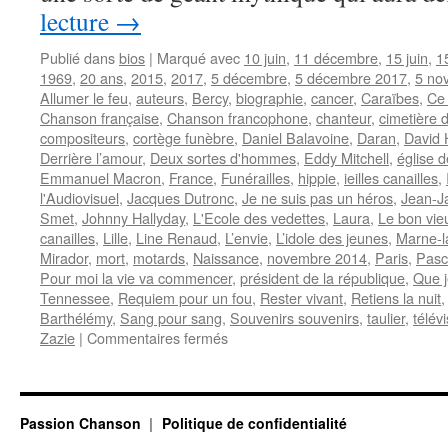
lecture
→
Publié dans
bios
|
Marqué avec
10 juin
,
11 décembre
,
15 juin
,
1
1969
,
20 ans
,
2015
,
2017
,
5 décembre
,
5 décembre 2017
,
5 no
Allumer le feu
,
auteurs
,
Bercy
,
biographie
,
cancer
,
Caraïbes
,
Ce 
Chanson française
,
Chanson francophone
,
chanteur
,
cimetière 
compositeurs
,
cortège funèbre
,
Daniel Balavoine
,
Daran
,
David 
Derrière l’amour
,
Deux sortes d'hommes
,
Eddy Mitchell
,
église 
Emmanuel Macron
,
France
,
Funérailles
,
hippie
,
ieilles canailles
,
l'Audiovisuel
,
Jacques Dutronc
,
Je ne suis pas un héros
,
Jean-J
Smet
,
Johnny Hallyday
,
L'Ecole des vedettes
,
Laura
,
Le bon vieu
canailles
,
Lille
,
Line Renaud
,
L’envie
,
L’idole des jeunes
,
Marne-l
Mirador
,
mort
,
motards
,
Naissance
,
novembre 2014
,
Paris
,
Pasc
Pour moi la vie va commencer
,
président de la république
,
Que j
Tennessee
,
Requiem pour un fou
,
Rester vivant
,
Retiens la nuit
Barthélémy
,
Sang pour sang
,
Souvenirs souvenirs
,
taulier
,
télév
sur
Zazie
|
Commentaires fermés
HALLYDAY
Johnny
Passion Chanson
Politique de confidentialité