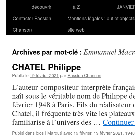
découvrir
à Z
JANVIE
Contacter Passion
Mentions légales : but et objecti
Chanson
site web
Emmanuel Macr
Archives par mot-clé :
CHATEL Philippe
Publié le
19 février 2021
par
Passion Chanson
L’auteur-compositeur-interprète franç
naît sous le véritable nom de Philippe d
février 1948 à Paris. Fils du réalisateur
Chatel, il fréquente très vite les plateau
familiarise à l’univers des …
Continuer 
Publié dans
bios
|
Marqué avec
19 février
,
19 février 2021
,
1948