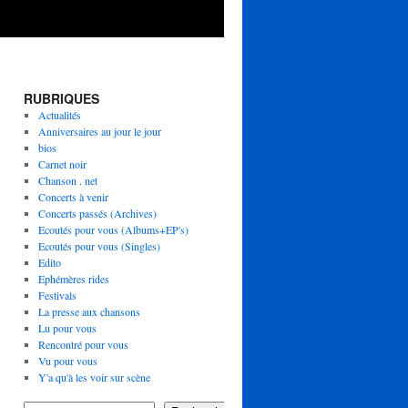
RUBRIQUES
Actualités
Anniversaires au jour le jour
bios
Carnet noir
Chanson . net
Concerts à venir
Concerts passés (Archives)
Ecoutés pour vous (Albums+EP's)
Ecoutés pour vous (Singles)
Edito
Ephémères rides
Festivals
La presse aux chansons
Lu pour vous
Rencontré pour vous
Vu pour vous
Y'a qu'à les voir sur scène