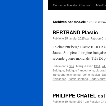
Contacter Passion Chanson
Mention
conte musi
Archives par mot-clé :
BERTRAND Plastic
Publié le
25 janvier 2025
par
Passion Ch
Le chanteur belge Plastic BERTRAN
Jouret. Son père, d’origine française
seconde guerre mondiale. Très tôt
Publié dans
bios
|
Marqué avec
1954
,
24 
Belgique
,
Belgique francophone
,
biograp
francophone
,
chanteur
,
conte musical
,
Dan
Naissance
,
Plastic Bertrand
,
Roger Joure
PHILIPPE CHATEL est 
Publié le
19 février 2021
par
Passion Ch