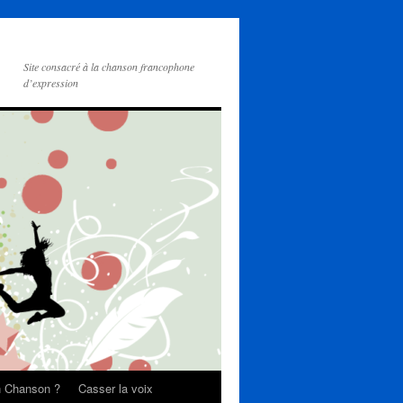
Site consacré à la chanson francophone
d’expression
on Chanson ?
Casser la voix