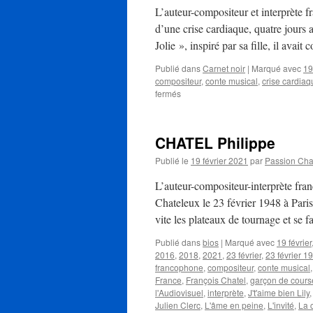
L’auteur-compositeur et interprète
d’une crise cardiaque, quatre jours 
Jolie », inspiré par sa fille, il ava
Publié dans
Carnet noir
|
Marqué avec
19
compositeur
,
conte musical
,
crise cardiaq
sur
fermés
PHILIPPE
CHATEL
est
CHATEL Philippe
décédé
d’une
Publié le
19 février 2021
par
Passion Ch
crise
cardiaque
L’auteur-compositeur-interprète fra
à
Chateleux le 23 février 1948 à Paris.
72
vite les plateaux de tournage et se 
ans
Publié dans
bios
|
Marqué avec
19 février
2016
,
2018
,
2021
,
23 février
,
23 février 1
francophone
,
compositeur
,
conte musical
France
,
François Chatel
,
garçon de cours
l'Audiovisuel
,
interprète
,
J't'aime bien Lily
Julien Clerc
,
L'âme en peine
,
L'invité
,
La 