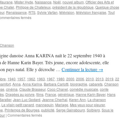
Maurane
,
Mister Hyde
,
Naissance
,
Noël
,
nouvel album
,
Officier des Arts et
pe Chatel
,
Philippe de Chateleux
,
président de la république
,
Quelque chose
eur
,
Renaissance
,
RTS
,
Sylvie Vartan
,
télévision
,
télévision française
,
Tout
sur
ommentaires fermés
CHATEL
Philippe
 Chanson
’origine danoise Anna KARINA naît le 22 septembre 1940 à
 de Hanne Karin Bayer. Très jeune, encore adolescente, elle
 son pays natal. Elle y décroche …
Continuer la lecture
→
mbre
,
1940
,
1957
,
1962
,
1963
,
1967
,
1980
,
2000
,
2006
,
2010
,
2013
,
2019
,
22
hamfort
,
Anna
,
Anna Karina
,
Barbara Carlotti
,
biographie
,
cabarets
,
Chanson
use
,
cinéma
,
Claude Brasseur
,
Coco Chanel
,
comédie musicale
,
conte
ès
,
Dragées au poivre
,
films
,
France
,
générique
,
Hanne Karin Bayer
,
Hans
aratier
,
Jean-Luc Godard
,
Jeanne Cherhal
,
Keren Ann
,
La chanson
,
Le vilain petit canard
,
mannequin
,
Mariage
,
Mes yeux pour pleurer
,
ne
,
Printemps de Bourges
,
publicité
,
Serge Gainsbourg
,
Solbjerg
,
Sous le
sur
mour
|
Commentaires fermés
KARINA
Anna