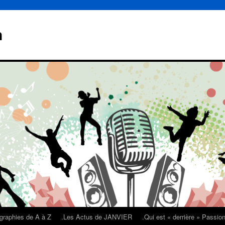
n
graphies de A à Z
.Les Actus de JANVIER
.Qui est « derrière » Passi