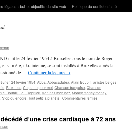
s légales : but et objectifs du site web
Politique de confidentialité
cal
anson
D naît le 24 février 1954 à Bruxelles sous le nom de Roger
, et sa mère, ukrainienne, se sont installés à Bruxelles après la
 passionné de …
Continuer la lecture
→
février
,
24 février 1954
,
Abba
,
Abbacadabra
,
Alain Boublil
,
artistes belges
,
hie
,
Bruxelles
,
Ca plane pour moi
,
Chanson française
,
Chanson
iel Boublil
,
Lou Deprijck
,
Mon nez mon nez
,
Money money money
,
sur
t
,
Stop ou encore
,
Tout petit la planète
|
Commentaires fermés
BERTRAND
Plastic
décédé d’une crise cardiaque à 72 ans
anson