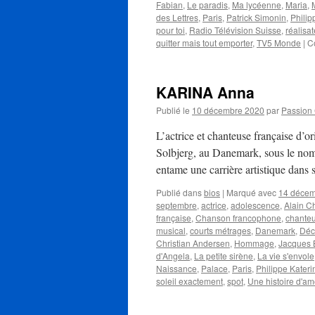
Fabian
,
Le paradis
,
Ma lycéenne
,
Maria
,
des Lettres
,
Paris
,
Patrick Simonin
,
Philip
pour toi
,
Radio Télévision Suisse
,
réalisat
quitter mais tout emporter
,
TV5 Monde
|
C
KARINA Anna
Publié le
10 décembre 2020
par
Passion
L’actrice et chanteuse française d
Solbjerg, au Danemark, sous le nom
entame une carrière artistique dans
Publié dans
bios
|
Marqué avec
14 déce
septembre
,
actrice
,
adolescence
,
Alain C
française
,
Chanson francophone
,
chante
musical
,
courts métrages
,
Danemark
,
Déc
Christian Andersen
,
Hommage
,
Jacques B
d'Angela
,
La petite sirène
,
La vie s'envole
Naissance
,
Palace
,
Paris
,
Philippe Kateri
soleil exactement
,
spot
,
Une histoire d'a