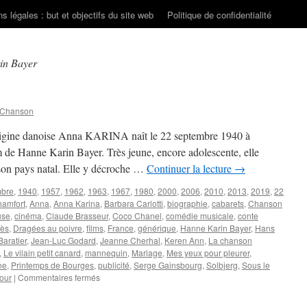
s légales : but et objectifs du site web
Politique de confidentialité
in Bayer
 Chanson
’origine danoise Anna KARINA naît le 22 septembre 1940 à
 de Hanne Karin Bayer. Très jeune, encore adolescente, elle
 son pays natal. Elle y décroche …
Continuer la lecture
→
mbre
,
1940
,
1957
,
1962
,
1963
,
1967
,
1980
,
2000
,
2006
,
2010
,
2013
,
2019
,
22
hamfort
,
Anna
,
Anna Karina
,
Barbara Carlotti
,
biographie
,
cabarets
,
Chanson
use
,
cinéma
,
Claude Brasseur
,
Coco Chanel
,
comédie musicale
,
conte
ès
,
Dragées au poivre
,
films
,
France
,
générique
,
Hanne Karin Bayer
,
Hans
aratier
,
Jean-Luc Godard
,
Jeanne Cherhal
,
Keren Ann
,
La chanson
,
Le vilain petit canard
,
mannequin
,
Mariage
,
Mes yeux pour pleurer
,
ne
,
Printemps de Bourges
,
publicité
,
Serge Gainsbourg
,
Solbjerg
,
Sous le
sur
mour
|
Commentaires fermés
KARINA
Anna