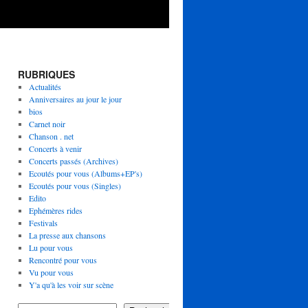
RUBRIQUES
Actualités
Anniversaires au jour le jour
bios
Carnet noir
Chanson . net
Concerts à venir
Concerts passés (Archives)
Ecoutés pour vous (Albums+EP's)
Ecoutés pour vous (Singles)
Edito
Ephémères rides
Festivals
La presse aux chansons
Lu pour vous
Rencontré pour vous
Vu pour vous
Y'a qu'à les voir sur scène