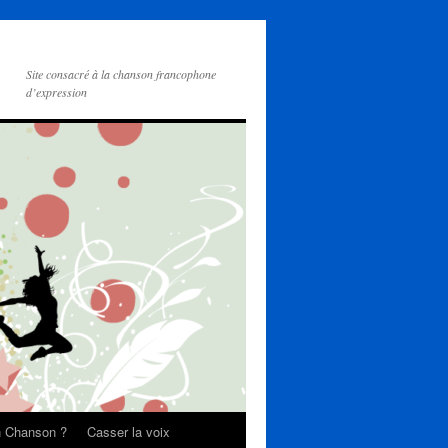
Site consacré à la chanson francophone
d’expression
on Chanson ?
Casser la voix