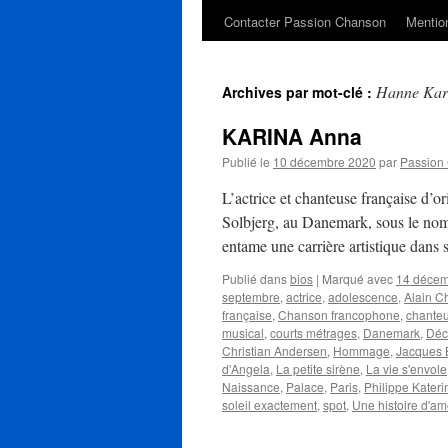
Contacter Passion Chanson
Mention
Hanne Kar
Archives par mot-clé :
KARINA Anna
Publié le
10 décembre 2020
par
Passion
L’actrice et chanteuse française d
Solbjerg, au Danemark, sous le nom
entame une carrière artistique dans
Publié dans
bios
|
Marqué avec
14 déce
septembre
,
actrice
,
adolescence
,
Alain C
française
,
Chanson francophone
,
chante
musical
,
courts métrages
,
Danemark
,
Déc
Christian Andersen
,
Hommage
,
Jacques B
d'Angela
,
La petite sirène
,
La vie s'envole
Naissance
,
Palace
,
Paris
,
Philippe Kateri
soleil exactement
,
spot
,
Une histoire d'a