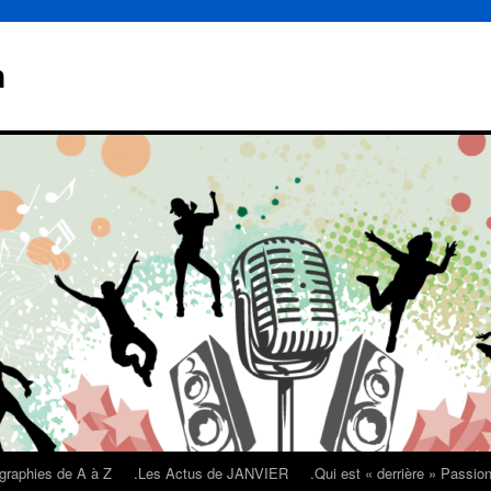
n
graphies de A à Z
.Les Actus de JANVIER
.Qui est « derrière » Passi