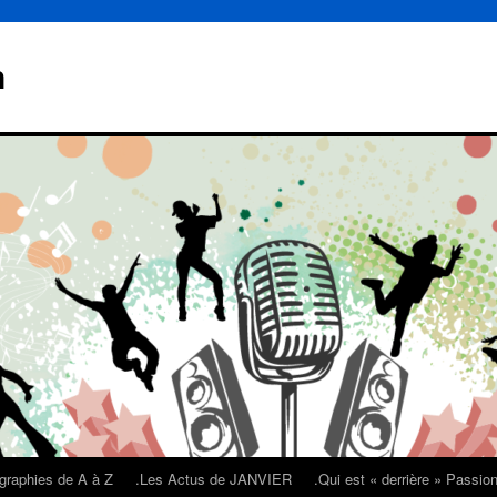
n
graphies de A à Z
.Les Actus de JANVIER
.Qui est « derrière » Passi