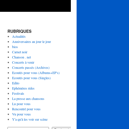
RUBRIQUES
Actualités
Anniversaires au jour le jour
bios
Carnet noir
Chanson . net
Concerts à venir
Concerts passés (Archives)
Ecoutés pour vous (Albums+EP's)
Ecoutés pour vous (Singles)
Edito
Ephémères rides
Festivals
La presse aux chansons
Lu pour vous
Rencontré pour vous
Vu pour vous
Y'a qu'à les voir sur scène