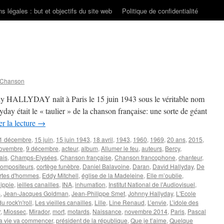
s légales : but et objectifs du site web
Politique de confidentialité
 Chanson
nny HALLYDAY naît à Paris le 15 juin 1943 sous le véritable nom
ay était le « taulier » de la chanson française: une sorte de géant
r la lecture
→
1 décembre
,
15 juin
,
15 juin 1943
,
18 avril
,
1943
,
1960
,
1969
,
20 ans
,
2015
,
novembre
,
9 décembre
,
acteur
,
album
,
Allumer le feu
,
auteurs
,
Bercy
,
ais
,
Champs-Elysées
,
Chanson française
,
Chanson francophone
,
chanteur
,
compositeurs
,
cortège funèbre
,
Daniel Balavoine
,
Daran
,
David Hallyday
,
De
rtes d'hommes
,
Eddy Mitchell
,
église de la Madeleine
,
Elle m’oublie
,
ippie
,
ieilles canailles
,
INA
,
inhumation
,
Institut National de l'Audiovisuel
,
s
,
Jean-Jacques Goldman
,
Jean-Philippe Smet
,
Johnny Hallyday
,
L'Ecole
 rock'n'roll
,
Les vieilles canailles
,
Lille
,
Line Renaud
,
L’envie
,
L’idole des
r
,
Miossec
,
Mirador
,
mort
,
motards
,
Naissance
,
novembre 2014
,
Paris
,
Pascal
la vie va commencer
,
président de la république
,
Que je t’aime
,
Quelque