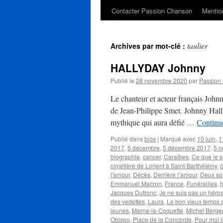
Contacter Passion Chanson
Mention
taulier
Archives par mot-clé :
HALLYDAY Johnny
Publié le
28 novembre 2020
par
Passion
Le chanteur et acteur français Joh
de Jean-Philippe Smet. Johnny Hallyd
mythique qui aura défié …
Continue
Publié dans
bios
|
Marqué avec
10 juin
,
1
2017
,
5 décembre
,
5 décembre 2017
,
5 
biographie
,
cancer
,
Caraïbes
,
Ce que je s
cimetière de Lorient à Saint-Barthélémy
,
l'amour
,
Décès
,
Derrière l’amour
,
Deux so
Emmanuel Macron
,
France
,
Funérailles
,
h
Jacques Dutronc
,
Je ne suis pas un héro
des vedettes
,
Laura
,
Le bon vieux temps du
jeunes
,
Marne-la-Coquette
,
Michel Berge
Obispo
,
Place de la Concorde
,
Pour moi 