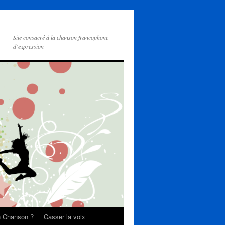
Site consacré à la chanson francophone
d’expression
on Chanson ?
Casser la voix