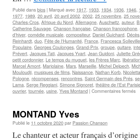
Publié dans
bios
|
Marqué avec
1917
,
1933
,
1934
,
1936
,
1946
,
1977
,
1989
,
20 avril
,
20 avril 2002
,
2002
,
25 novembre
,
25 nov
Charles-Cros
,
Afrique du Nord
,
Allemagne
,
Auschwitz
,
auteur
,
B
Catherine Sauvage
,
Chanson française
,
Chanson francophone
,
d'hiver
,
comédie musicale
,
compositeur
,
Daniel Guichard
,
Décès
Reinhardt
,
duo
,
Fête de l'Humanité
,
France
,
Francesca Solleville
Populaire
,
Georges Coulonges
,
Grand-Prix
,
groupe
,
guitare
,
int
Prévert
,
Jacques Tati
,
Jacques Yvart
,
Jean Guidoni
,
Juliette Gr
petit cordonnier
,
Le temps du muguet
,
les Frères Marc
,
libératio
Marcel Amont
,
Marjolaine
,
Mars
,
Marseille
,
Michel Delpech
,
Mic
Mouloudji
,
musiques de films
,
Naissance
,
Nathan Korb
,
Nicolett
Pologne
,
récompenses
,
rencontres
,
Saint Germain des Prés
,
se
Lama
,
Serge Reggiani
,
Simone Signoret
,
théâtre de l'Est Parisi
su
ouvrier
,
tournée
,
usine
,
Yves Montand
|
Commentaires fermés
L
Fr
MONTAND Yves
Publié le
11 octobre 2020
par
Passion Chanson
Le chanteur et acteur français d’origine