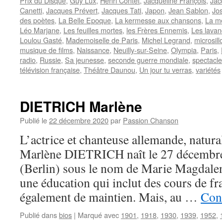
Prix du Disque
,
Guy Lux
,
Henri Contet
,
Jacqueline François
,
Jac
Canetti
,
Jacques Prévert
,
Jacques Tati
,
Japon
,
Jean Sablon
,
Jo
des poètes
,
La Belle Epoque
,
La kermesse aux chansons
,
La m
Léo Marjane
,
Les feuilles mortes
,
les Frères Ennemis
,
Les lavan
Loulou Gasté
,
Mademoiselle de Paris
,
Michel Legrand
,
microsill
musique de films
,
Naissance
,
Neuilly-sur-Seine
,
Olympia
,
Paris
,
radio
,
Russie
,
Sa jeunesse
,
seconde guerre mondiale
,
spectacl
télévision française
,
Théâtre Daunou
,
Un jour tu verras
,
variétés
DIETRICH Marlène
Publié le
22 décembre 2020
par
Passion Chanson
L’actrice et chanteuse allemande, natura
Marlène DIETRICH naît le 27 décembr
(Berlin) sous le nom de Marie Magdalene
une éducation qui inclut des cours de fra
également de maintien. Mais, au …
Cont
Publié dans
bios
|
Marqué avec
1901
,
1918
,
1930
,
1939
,
1952
,