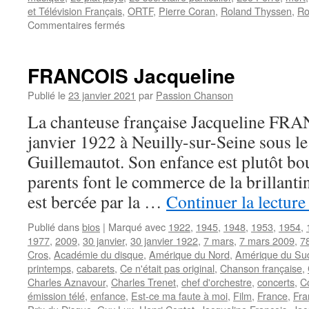
et Télévision Français
,
ORTF
,
Pierre Coran
,
Roland Thyssen
,
Ro
sur
Commentaires fermés
DAVIGNAC
Serge
FRANCOIS Jacqueline
Publié le
23 janvier 2021
par
Passion Chanson
La chanteuse française Jacqueline FRA
janvier 1922 à Neuilly-sur-Seine sous l
Guillemautot. Son enfance est plutôt bo
parents font le commerce de la brillant
est bercée par la …
Continuer la lectur
Publié dans
bios
|
Marqué avec
1922
,
1945
,
1948
,
1953
,
1954
,
1977
,
2009
,
30 janvier
,
30 janvier 1922
,
7 mars
,
7 mars 2009
,
7
Cros
,
Académie du disque
,
Amérique du Nord
,
Amérique du Su
printemps
,
cabarets
,
Ce n'était pas original
,
Chanson française
,
Charles Aznavour
,
Charles Trenet
,
chef d'orchestre
,
concerts
,
C
émission télé
,
enfance
,
Est-ce ma faute à moi
,
Film
,
France
,
Fra