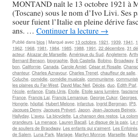
MONTAND naît le 13 octobre 1921 à
(Toscane) sous le nom d’Ivo Livi. Ses pa
soeur fuient l’Italie en pleine dérive fas
ans. …
Continuer la lecture
→
Publié dans
bios
|
Marqué avec
13 octobre
,
1921
,
1939
,
1941
,
1
1962
,
1968
,
1981
,
1984
,
1985
,
1988
,
1991
,
22 décembre
,
31 d
acteur
,
Alcazar de Marseille
,
Amérique du Sud
,
Angleterre
,
Arth
Bernard Benson
,
biographie
,
Bob Castella
,
Bobino
,
Broadway
,
bon
,
Californie
,
Canada
,
Carole Amiel
,
César et Rosalie
,
Chanso
chanteur
,
Charles Aznavour
,
Charles Trenet
,
chauffeur de salle
,
Coluche
,
comédie
,
comédie musicale
,
communisme
,
communist
les plaines du Far-West
,
David Mac Neil
,
Décès
,
duo
,
Edith Piaf
l'école
,
enfance
,
Etats-Unis
,
Etoile
,
Etoile sans lumière
,
fascism
France
,
Francis Lai
,
Francis Lemarque
,
George Cukor
,
Georges
Hongrie
,
hôpital
,
Hubert Melone
,
infarctus
,
Ingrid Bergman
,
IP5
Jacques Demy
,
Jacques Prévert
,
Japon
,
Jean-Jacques Beineix
,
Hallyday
,
L'aveu
,
La bicyclette
,
La chanson des restos
,
La colom
grandeurs
,
La menace
,
Lauren Bacall
,
Le disque de la paix
,
Le m
de souliers de Braodway
,
Les enfants qui s'aiment
,
Les Enfoirés
de Salem
,
Luna Park
,
Mariage
,
Marilyn Monroe
,
Marseille
,
Maur