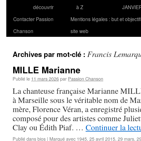
découvrir
à Z
JANVIE
Contacter Passion
Mentions légales : but et objecti
Chanson
site web
Francis Lemarq
Archives par mot-clé :
MILLE Marianne
Publié le
11 mars 2026
par
Passion Chanson
La chanteuse française Marianne MILLE
à Marseille sous le véritable nom de Ma
mère, Florence Véran, a enregistré plusi
composé pour des artistes comme Juliet
Clay ou Édith Piaf. …
Continuer la lec
Publié dans
bios
|
Marqué avec
1945
,
25 avril 2015
,
29 mars
,
2