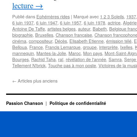
lecture
→
Publié dans
Ephémères rides
|
Marqué avec
1 2 3 Soleils
,
1937
6 juin 1937
,
6 juin 1947
,
6 juin 1957
,
6 juin 1978
,
actrice
,
Algérie
Antoine De Taffe
,
artistes belges
,
auteur
,
Babeth
,
Belgique fran
biographie
,
Bruxelles
,
Chanson française
,
Chanson francophon
cinéma
,
compositeur
,
Décès
,
Elisabeth Etienne
,
émission télé
,
E
Belloua
,
France
,
Francis Lemarque
,
groupe
,
interprète
,
Ixelles
,
mannequin
,
Mantes-la-Jolie
,
Maroc
,
Mon pays
,
Mont-Saint-Aign
Bourges
,
Rachid Taha
,
raï
,
révélation de l'année
,
Samra
,
Serge
Tellement N'brick
,
Touche pas à mon poste
,
Victoires de la mus
←
Articles plus anciens
Passion Chanson
Politique de confidentialité