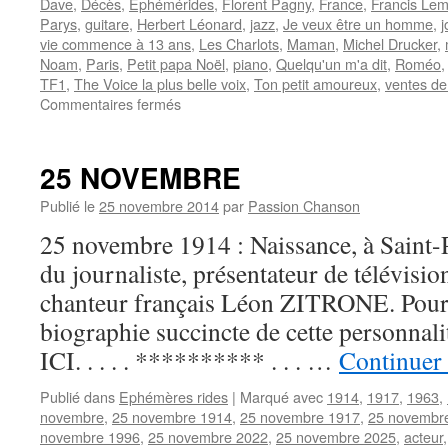
Dave
,
Décès
,
Ephémérides
,
Florent Pagny
,
France
,
Francis Le
Parys
,
guitare
,
Herbert Léonard
,
jazz
,
Je veux être un homme
,
j
vie commence à 13 ans
,
Les Charlots
,
Maman
,
Michel Drucker
,
Noam
,
Paris
,
Petit papa Noël
,
piano
,
Quelqu'un m'a dit
,
Roméo
TF1
,
The Voice la plus belle voix
,
Ton petit amoureux
,
ventes de
sur
Commentaires fermés
29
JANVIER
25 NOVEMBRE
Publié le
25 novembre 2014
par
Passion Chanson
25 novembre 1914 : Naissance, à Saint-
du journaliste, présentateur de télévisio
chanteur français Léon ZITRONE. Pour
biographie succincte de cette personna
ICI. . . . . ********** . . . …
Continuer 
Publié dans
Ephémères rides
|
Marqué avec
1914
,
1917
,
1963
,
novembre
,
25 novembre 1914
,
25 novembre 1917
,
25 novembr
novembre 1996
,
25 novembre 2022
,
25 novembre 2025
,
acteur