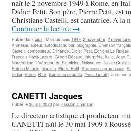
naît le 2 novembre 1949 à Rome, en Ital
Didier Petit. Son père, Pierre Petit, est 
Christiane Castelli, est cantatrice. A la
Continuer la lecture
→
Publié dans
bios
|
Marqué avec
1949
,
2 novembre
,
2 novembre
Amnésie
,
auteur
,
autodidacte
,
bar
,
biographie
,
Chanson françai
Castelli
,
compositeur
,
D'Irlande
,
Didier Petit
,
Editions Le Rideau
François Hadji-Lazaro
,
Gilbert Bécaud
,
interprète
,
Italie
,
Jean Gu
Noureddine
,
L'aéroport de Fiumicino
,
Naissance
,
Nicole Croisille
Patrice Mithois
,
pianiste
,
Pierre Petit
,
Promesses promesses
,
Ra
Didier
,
Rome
,
RTS
,
Senor ou senorita
,
Yves Jamait
|
Commentai
CANETTI Jacques
Publié le
30 mai 2023
par
Passion Chanson
Le directeur artistique et producteur mu
CANETTI naît le 30 mai 1909 à Roussé en