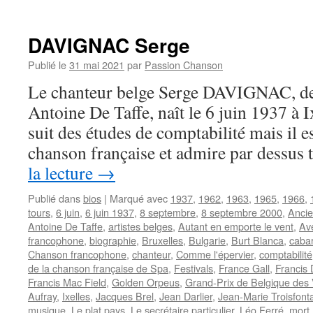
CANETTI
Jacques
DAVIGNAC Serge
Publié le
31 mai 2021
par
Passion Chanson
Le chanteur belge Serge DAVIGNAC, de
Antoine De Taffe, naît le 6 juin 1937 à Ix
suit des études de comptabilité mais il e
chanson française et admire par dessus
la lecture
→
Publié dans
bios
|
Marqué avec
1937
,
1962
,
1963
,
1965
,
1966
,
tours
,
6 juin
,
6 juin 1937
,
8 septembre
,
8 septembre 2000
,
Ancie
Antoine De Taffe
,
artistes belges
,
Autant en emporte le vent
,
Av
francophone
,
biographie
,
Bruxelles
,
Bulgarie
,
Burt Blanca
,
caba
Chanson francophone
,
chanteur
,
Comme l'épervier
,
comptabilité
de la chanson française de Spa
,
Festivals
,
France Gall
,
Francis
Francis Mac Field
,
Golden Orpeus
,
Grand-Prix de Belgique des 
Aufray
,
Ixelles
,
Jacques Brel
,
Jean Darlier
,
Jean-Marie Troisfont
musique
,
Le plat pays
,
Le secrétaire particulier
,
Léo Ferré
,
mort