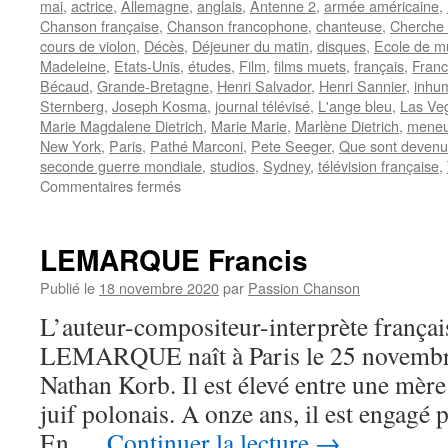
mai
,
actrice
,
Allemagne
,
anglais
,
Antenne 2
,
armée américaine
,
Chanson française
,
Chanson francophone
,
chanteuse
,
Cherche 
cours de violon
,
Décès
,
Déjeuner du matin
,
disques
,
Ecole de mu
Madeleine
,
Etats-Unis
,
études
,
Film
,
films muets
,
français
,
Franc
Bécaud
,
Grande-Bretagne
,
Henri Salvador
,
Henri Sannier
,
inhu
Sternberg
,
Joseph Kosma
,
journal télévisé
,
L'ange bleu
,
Las Ve
Marie Magdalene Dietrich
,
Marie Marie
,
Marlène Dietrich
,
meneu
New York
,
Paris
,
Pathé Marconi
,
Pete Seeger
,
Que sont devenue
seconde guerre mondiale
,
studios
,
Sydney
,
télévision française
,
sur
Commentaires fermés
DIETRICH
Marlène
LEMARQUE Francis
Publié le
18 novembre 2020
par
Passion Chanson
L’auteur-compositeur-interprète françai
LEMARQUE naît à Paris le 25 novembr
Nathan Korb. Il est élevé entre une mère
juif polonais. A onze ans, il est engagé p
En …
Continuer la lecture
→