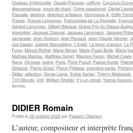
Chateau d'Hérouville
,
Claude François
,
coiffure
,
Concours Eurov
discographique
,
cours de chant
,
Crime passionnel
,
Daniel Lavoi
Pascalis
,
diplôme
,
directeur artistique
,
Dominique A
,
Edith Fam
France
,
Francis Lemarque
,
Francofolies de La Rochelle
,
Françoi
Gérard Lenorman
,
Gilbert Bécaud
,
Grand Prix du Disque Audio
interprète
,
Jacques Chancel
,
Jacques Lanzmann
,
Jacques Prév
camarade
,
Jean Guidoni
,
Jean Rouaud
,
Jean-Claude Vannier
,
J
Joe Dassin
,
Juliette Noureddine
,
L'invité
,
La leçon d'amour
,
La R
Furey
,
Marcel Rothel
,
Marie Nimier
,
Marie-Paule Belle
,
Marie-Va
Mathias Malzieu
,
Matthieu Gonet
,
Maurice Fanon
,
Michel Cywie
Nana
,
Olympia
,
opéra
,
Paris
,
Paris Populi
,
Pascal Auriat
,
Patric
Delanoë
,
Pierre Grosz
,
Pierre Philippe
,
première partie
,
Printem
Didier
,
sélection
,
Serge Lama
,
Sylvie Vartan
,
Thierry Matioszek
,
TV5 Monde
,
Viril
,
William Sheller
,
Y'a un climat
,
Yannis Spanos
sur
fermés
GUIDONI
Jean
DIDIER Romain
Publié le
25 octobre 2025
par
Passion Chanson
L’auteur, compositeur et interprète fr