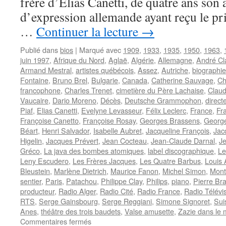
frère d’Elias Canetti, de quatre ans son 
d’expression allemande ayant reçu le pri
…
Continuer la lecture
→
Publié dans
bios
|
Marqué avec
1909
,
1933
,
1935
,
1950
,
1963
,
juin 1997
,
Afrique du Nord
,
Aglaë
,
Algérie
,
Allemagne
,
André Cl
Armand Mestral
,
artistes québécois
,
Assez
,
Autriche
,
biographie
Fontaine
,
Bruno Brel
,
Bulgarie
,
Canada
,
Catherine Sauvage
,
Ch
francophone
,
Charles Trenet
,
cimetière du Père Lachaise
,
Clau
Vaucaire
,
Dario Moreno
,
Décès
,
Deutsche Grammophon
,
direct
Piaf
,
Elias Canetti
,
Evelyne Levasseur
,
Félix Leclerc
,
France
,
Fr
Françoise Canetto
,
Françoise Rosay
,
Georges Brassens
,
George
Béart
,
Henri Salvador
,
Isabelle Aubret
,
Jacqueline François
,
Jac
Higelin
,
Jacques Prévert
,
Jean Cocteau
,
Jean-Claude Darnal
,
J
Gréco
,
La java des bombes atomiques
,
label discographique
,
Le
Leny Escudero
,
Les Frères Jacques
,
Les Quatre Barbus
,
Louis 
Bleustein
,
Marlène Dietrich
,
Maurice Fanon
,
Michel Simon
,
Mont
sentier
,
Paris
,
Patachou
,
Philippe Clay
,
Philips
,
piano
,
Pierre Br
producteur
,
Radio Alger
,
Radio Cité
,
Radio France
,
Radio Télévi
RTS
,
Serge Gainsbourg
,
Serge Reggiani
,
Simone Signoret
,
Sui
Anes
,
théâtre des trois baudets
,
Valse amusette
,
Zazie dans le 
sur
Commentaires fermés