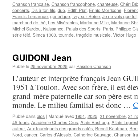
Chanson française
,
Chanson francophone
,
chanteuse
,
Chéri Bib
concerts
,
Dis à ton fils
,
duo
,
Edith Piaf
,
Ennio Morricone
,
Floren
Francis Lemarque
,
générique
,
Ivry-sur-Seine
,
Je ne vois que toi
marchand de thé
,
Les Misérables
,
Marianne Mille
,
Marianne Sbri
Michel Sardou
,
Naissance
,
Palais des Sports
,
Paris
,
Philippe Cl
série télé
,
Simca 1000
,
tournée
,
tragédie musicale
,
Victor Hugo
GUIDONI Jean
Publié le
25 novembre 2025
par
Passion Chanson
L’auteur et interprète français Jean GU
1951 à Toulon. Avec son frère, il est éle
grand-mère paternelle car son père est m
monde. Le milieu familial est donc …
C
Publié dans
bios
|
Marqué avec
1951
,
2025
,
21 novembre
,
21 n
45-tours
,
Académie Charles-Cros
,
Alain Bashung
,
Allain Lepres
auteur
,
Aux tourniquets des grands cafés
,
Benoit Kaufman
,
Bern
Nord
,
cancer
,
Carlos d'Alessio
,
Catherine Sauvage
,
Chanson fra