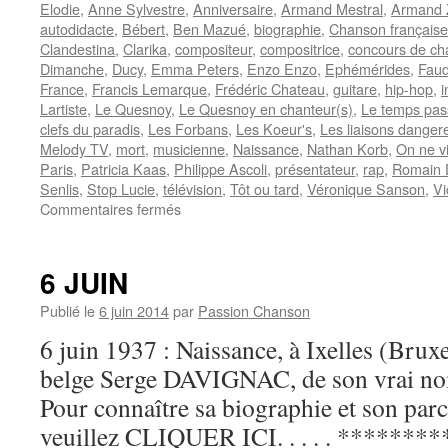
Elodie
,
Anne Sylvestre
,
Anniversaire
,
Armand Mestral
,
Armand 
autodidacte
,
Bébert
,
Ben Mazué
,
biographie
,
Chanson française
Clandestina
,
Clarika
,
compositeur
,
compositrice
,
concours de ch
Dimanche
,
Ducy
,
Emma Peters
,
Enzo Enzo
,
Ephémérides
,
Faud
France
,
Francis Lemarque
,
Frédéric Chateau
,
guitare
,
hip-hop
,
i
Lartiste
,
Le Quesnoy
,
Le Quesnoy en chanteur(s)
,
Le temps pas
clefs du paradis
,
Les Forbans
,
Les Koeur's
,
Les liaisons danger
Melody TV
,
mort
,
musicienne
,
Naissance
,
Nathan Korb
,
On ne vi
Paris
,
Patricia Kaas
,
Philippe Ascoli
,
présentateur
,
rap
,
Romain D
Senlis
,
Stop Lucie
,
télévision
,
Tôt ou tard
,
Véronique Sanson
,
Vi
sur
Commentaires fermés
25
NOVEMBRE
6 JUIN
Publié le
6 juin 2014
par
Passion Chanson
6 juin 1937 : Naissance, à Ixelles (Bruxe
belge Serge DAVIGNAC, de son vrai no
Pour connaître sa biographie et son parc
veuillez CLIQUER ICI. . . . . *********