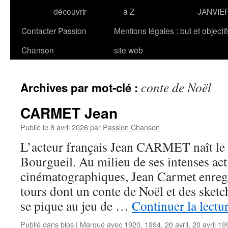
découvrir
à Z
JANVIE
Contacter Passion
Mentions légales : but et objecti
Chanson
site web
conte de Noël
Archives par mot-clé :
CARMET Jean
Publié le
8 avril 2026
par
Passion Chanson
L’acteur français Jean CARMET naît le 2
Bourgueil. Au milieu de ses intenses act
cinématographiques, Jean Carmet enregi
tours dont un conte de Noël et des sketc
se pique au jeu de …
Continuer la lectu
Publié dans
bios
|
Marqué avec
1920
,
1994
,
20 avril
,
20 avril 19