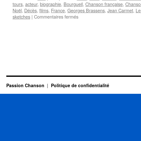
tours
,
acteur
,
biographie
,
Bourgueil
,
Chanson française
,
Chanso
Noël
,
Décès
,
films
,
France
,
Georges Brassens
,
Jean Carmet
,
Le
sur
sketches
|
Commentaires fermés
CARMET
Jean
Passion Chanson
Politique de confidentialité