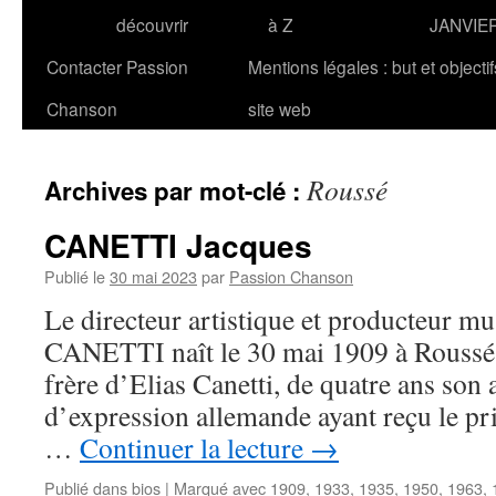
découvrir
à Z
JANVIE
Contacter Passion
Mentions légales : but et objecti
Chanson
site web
Roussé
Archives par mot-clé :
CANETTI Jacques
Publié le
30 mai 2023
par
Passion Chanson
Le directeur artistique et producteur mu
CANETTI naît le 30 mai 1909 à Roussé en
frère d’Elias Canetti, de quatre ans son 
d’expression allemande ayant reçu le pri
…
Continuer la lecture
→
Publié dans
bios
|
Marqué avec
1909
,
1933
,
1935
,
1950
,
1963
,