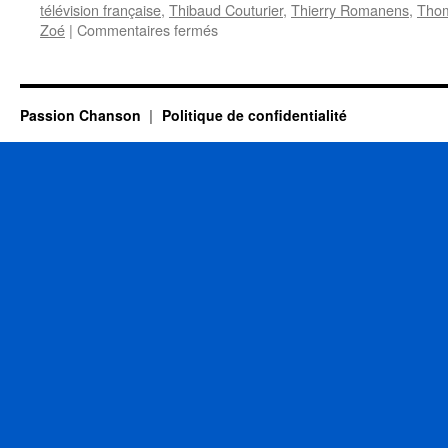
télévision française
,
Thibaud Couturier
,
Thierry Romanens
,
Thom
sur
Zoé
|
Commentaires fermés
30
MAI
Passion Chanson
Politique de confidentialité