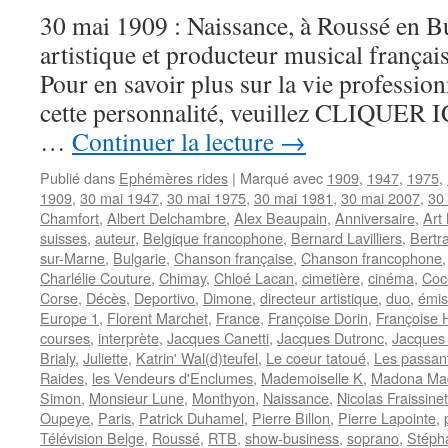
30 mai 1909 : Naissance, à Roussé en Bu
artistique et producteur musical franç
Pour en savoir plus sur la vie professionn
cette personnalité, veuillez CLIQUER ICI
…
Continuer la lecture
→
Publié dans
Ephémères rides
|
Marqué avec
1909
,
1947
,
1975
,
1909
,
30 mai 1947
,
30 mai 1975
,
30 mai 1981
,
30 mai 2007
,
30
Chamfort
,
Albert Delchambre
,
Alex Beaupain
,
Anniversaire
,
Art
suisses
,
auteur
,
Belgique francophone
,
Bernard Lavilliers
,
Bertr
sur-Marne
,
Bulgarie
,
Chanson française
,
Chanson francophone
Charlélie Couture
,
Chimay
,
Chloé Lacan
,
cimetière
,
cinéma
,
Coc
Corse
,
Décès
,
Deportivo
,
Dimone
,
directeur artistique
,
duo
,
émis
Europe 1
,
Florent Marchet
,
France
,
Françoise Dorin
,
Françoise 
courses
,
interprète
,
Jacques Canetti
,
Jacques Dutronc
,
Jacques
Brialy
,
Juliette
,
Katrin' Wal(d)teufel
,
Le coeur tatoué
,
Les passan
Raides
,
les Vendeurs d'Enclumes
,
Mademoiselle K
,
Madona Ma
Simon
,
Monsieur Lune
,
Monthyon
,
Naissance
,
Nicolas Fraissinet
Oupeye
,
Paris
,
Patrick Duhamel
,
Pierre Billon
,
Pierre Lapointe
,
Télévision Belge
,
Roussé
,
RTB
,
show-business
,
soprano
,
Stéph