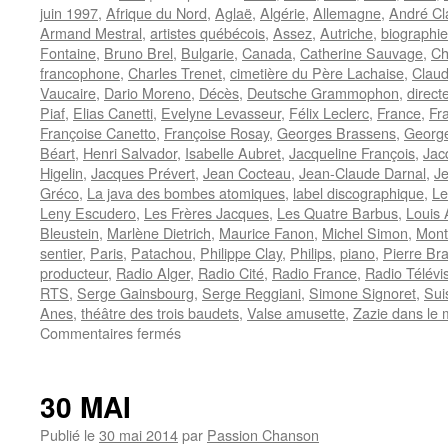
juin 1997
,
Afrique du Nord
,
Aglaë
,
Algérie
,
Allemagne
,
André Cl
Armand Mestral
,
artistes québécois
,
Assez
,
Autriche
,
biographie
Fontaine
,
Bruno Brel
,
Bulgarie
,
Canada
,
Catherine Sauvage
,
Ch
francophone
,
Charles Trenet
,
cimetière du Père Lachaise
,
Clau
Vaucaire
,
Dario Moreno
,
Décès
,
Deutsche Grammophon
,
direct
Piaf
,
Elias Canetti
,
Evelyne Levasseur
,
Félix Leclerc
,
France
,
Fr
Françoise Canetto
,
Françoise Rosay
,
Georges Brassens
,
George
Béart
,
Henri Salvador
,
Isabelle Aubret
,
Jacqueline François
,
Jac
Higelin
,
Jacques Prévert
,
Jean Cocteau
,
Jean-Claude Darnal
,
J
Gréco
,
La java des bombes atomiques
,
label discographique
,
Le
Leny Escudero
,
Les Frères Jacques
,
Les Quatre Barbus
,
Louis 
Bleustein
,
Marlène Dietrich
,
Maurice Fanon
,
Michel Simon
,
Mont
sentier
,
Paris
,
Patachou
,
Philippe Clay
,
Philips
,
piano
,
Pierre Br
producteur
,
Radio Alger
,
Radio Cité
,
Radio France
,
Radio Télévi
RTS
,
Serge Gainsbourg
,
Serge Reggiani
,
Simone Signoret
,
Sui
Anes
,
théâtre des trois baudets
,
Valse amusette
,
Zazie dans le 
sur
Commentaires fermés
CANETTI
Jacques
30 MAI
Publié le
30 mai 2014
par
Passion Chanson