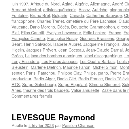
juin 1997
,
Afrique du Nord
,
Aglaë
,
Algérie
,
Allemagne
,
André Cl
Armand Mestral
,
artistes québécois
,
Assez
,
Autriche
,
biographie
Fontaine
,
Bruno Brel
,
Bulgarie
,
Canada
,
Catherine Sauvage
,
Ch
francophone
,
Charles Trenet
,
cimetière du Père Lachaise
,
Clau
Vaucaire
,
Dario Moreno
,
Décès
,
Deutsche Grammophon
,
direct
Piaf
,
Elias Canetti
,
Evelyne Levasseur
,
Félix Leclerc
,
France
,
Fr
Françoise Canetto
,
Françoise Rosay
,
Georges Brassens
,
George
Béart
,
Henri Salvador
,
Isabelle Aubret
,
Jacqueline François
,
Jac
Higelin
,
Jacques Prévert
,
Jean Cocteau
,
Jean-Claude Darnal
,
J
Gréco
,
La java des bombes atomiques
,
label discographique
,
Le
Leny Escudero
,
Les Frères Jacques
,
Les Quatre Barbus
,
Louis 
Bleustein
,
Marlène Dietrich
,
Maurice Fanon
,
Michel Simon
,
Mont
sentier
,
Paris
,
Patachou
,
Philippe Clay
,
Philips
,
piano
,
Pierre Br
producteur
,
Radio Alger
,
Radio Cité
,
Radio France
,
Radio Télévi
RTS
,
Serge Gainsbourg
,
Serge Reggiani
,
Simone Signoret
,
Sui
Anes
,
théâtre des trois baudets
,
Valse amusette
,
Zazie dans le 
sur
Commentaires fermés
CANETTI
Jacques
LEVESQUE Raymond
Publié le
4 février 2023
par
Passion Chanson