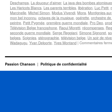
Deschamps
,
La douceur d'aimer
,
La java des bombes atomique
Les Haricots Blancs
,
Les parents terribles
,
libération
,
Luc Petit
,
Marcinelle
,
Michel Simon
,
Modus Vivendi
,
Mons
,
Montignies-su
mon bel inconnu
,
octaves de la musique
,
opérette
,
orchestre de
peintre
,
Petit Pygmée
,
première guerre mondiale
,
Pro Deo
,
prod
Télévision Belge francophone
,
Raoul Moretti
,
récompenses
,
Reg
seconde guerre mondiale
,
Serge Reggiani
,
Simone Signoret
,
so
belges
,
Soignies
,
sténographie
,
télévision belge
,
Un soir de révei
Wadagugu
,
Yvan Delporte
,
Yves Montand
|
Commentaires ferm
Passion Chanson
Politique de confidentialité