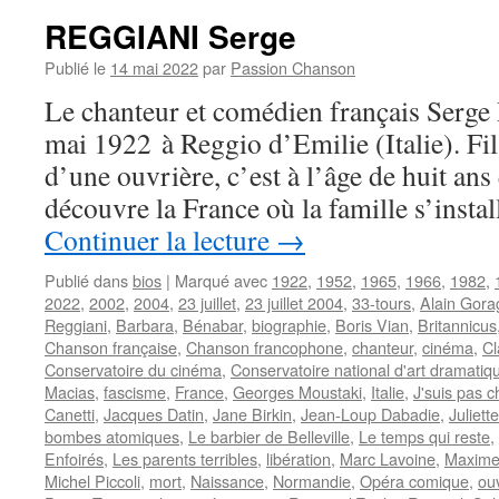
REGGIANI Serge
Publié le
14 mai 2022
par
Passion Chanson
Le chanteur et comédien français Serg
mai 1922 à Reggio d’Emilie (Italie). Fil
d’une ouvrière, c’est à l’âge de huit ans 
découvre la France où la famille s’inst
Continuer la lecture
→
Publié dans
bios
|
Marqué avec
1922
,
1952
,
1965
,
1966
,
1982
,
2022
,
2002
,
2004
,
23 juillet
,
23 juillet 2004
,
33-tours
,
Alain Gora
Reggiani
,
Barbara
,
Bénabar
,
biographie
,
Boris Vian
,
Britannicus
Chanson française
,
Chanson francophone
,
chanteur
,
cinéma
,
Cl
Conservatoire du cinéma
,
Conservatoire national d'art dramatiq
Macias
,
fascisme
,
France
,
Georges Moustaki
,
Italie
,
J'suis pas c
Canetti
,
Jacques Datin
,
Jane Birkin
,
Jean-Loup Dabadie
,
Juliette
bombes atomiques
,
Le barbier de Belleville
,
Le temps qui reste
,
Enfoirés
,
Les parents terribles
,
libération
,
Marc Lavoine
,
Maxime 
Michel Piccoli
,
mort
,
Naissance
,
Normandie
,
Opéra comique
,
ou