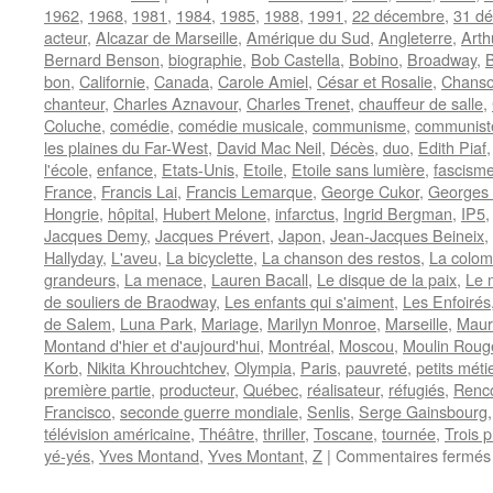
1962
,
1968
,
1981
,
1984
,
1985
,
1988
,
1991
,
22 décembre
,
31 d
acteur
,
Alcazar de Marseille
,
Amérique du Sud
,
Angleterre
,
Arth
Bernard Benson
,
biographie
,
Bob Castella
,
Bobino
,
Broadway
,
bon
,
Californie
,
Canada
,
Carole Amiel
,
César et Rosalie
,
Chanso
chanteur
,
Charles Aznavour
,
Charles Trenet
,
chauffeur de salle
,
Coluche
,
comédie
,
comédie musicale
,
communisme
,
communist
les plaines du Far-West
,
David Mac Neil
,
Décès
,
duo
,
Edith Piaf
l'école
,
enfance
,
Etats-Unis
,
Etoile
,
Etoile sans lumière
,
fascism
France
,
Francis Lai
,
Francis Lemarque
,
George Cukor
,
Georges
Hongrie
,
hôpital
,
Hubert Melone
,
infarctus
,
Ingrid Bergman
,
IP5
Jacques Demy
,
Jacques Prévert
,
Japon
,
Jean-Jacques Beineix
,
Hallyday
,
L'aveu
,
La bicyclette
,
La chanson des restos
,
La colom
grandeurs
,
La menace
,
Lauren Bacall
,
Le disque de la paix
,
Le m
de souliers de Braodway
,
Les enfants qui s'aiment
,
Les Enfoirés
de Salem
,
Luna Park
,
Mariage
,
Marilyn Monroe
,
Marseille
,
Maur
Montand d'hier et d'aujourd'hui
,
Montréal
,
Moscou
,
Moulin Roug
Korb
,
Nikita Khrouchtchev
,
Olympia
,
Paris
,
pauvreté
,
petits méti
première partie
,
producteur
,
Québec
,
réalisateur
,
réfugiés
,
Renc
Francisco
,
seconde guerre mondiale
,
Senlis
,
Serge Gainsbourg
télévision américaine
,
Théâtre
,
thriller
,
Toscane
,
tournée
,
Trois p
yé-yés
,
Yves Montand
,
Yves Montant
,
Z
|
Commentaires fermés