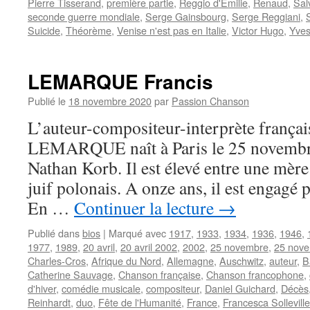
Pierre Tisserand
,
première partie
,
Reggio d'Emilie
,
Renaud
,
Sal
seconde guerre mondiale
,
Serge Gainsbourg
,
Serge Reggiani
,
Suicide
,
Théorème
,
Venise n'est pas en Italie
,
Victor Hugo
,
Yve
LEMARQUE Francis
Publié le
18 novembre 2020
par
Passion Chanson
L’auteur-compositeur-interprète françai
LEMARQUE naît à Paris le 25 novembr
Nathan Korb. Il est élevé entre une mère
juif polonais. A onze ans, il est engagé p
En …
Continuer la lecture
→
Publié dans
bios
|
Marqué avec
1917
,
1933
,
1934
,
1936
,
1946
,
1977
,
1989
,
20 avril
,
20 avril 2002
,
2002
,
25 novembre
,
25 nov
Charles-Cros
,
Afrique du Nord
,
Allemagne
,
Auschwitz
,
auteur
,
B
Catherine Sauvage
,
Chanson française
,
Chanson francophone
,
d'hiver
,
comédie musicale
,
compositeur
,
Daniel Guichard
,
Décès
Reinhardt
,
duo
,
Fête de l'Humanité
,
France
,
Francesca Solleville