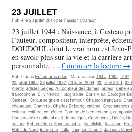
23 JUILLET
Publié le
23 juillet 2014
par
Passion Chanson
23 juillet 1944 : Naissance, à Casteau p
l’auteur, compositeur, interprète, éditeu
DOUDOUL dont le vrai nom est Jean-P
en savoir plus sur la vie et la carrière ar
personnalité, …
Continuer la lecture
→
Publié dans
Ephémères rides
|
Marqué avec
1944
,
1992
,
1997
,
23 juillet 1992
,
23 juillet 1997
,
23 juillet 2004
,
23 juillet 2011
,
33-
Arletty
,
artistes belges
,
Au bonheur des dames
,
auteur
,
Bébé-ép
francophone
,
Billy Nencioli
,
biographie
,
Boris Vian
,
Boulogne-Bil
Casteau
,
Ce qui se guérit c'est l'amour
,
Chanson française
,
Cha
chanteuse
,
Charleroi
,
Charles Delporte
,
cinéma
,
Circonstances 
coiffeur
,
coiffure
,
comédien
,
Comme de bien entendu
,
composite
Conservatoire national d'art dramatique
,
Courbevoie
,
Décès
,
Dor
éditeur
,
Ephémérides
,
Face au public
,
fantaisiste
,
fascisme
,
Film
Hôtel du Nord
,
interprète
,
Italie
,
Jacques Canetti
,
Jacques Viesvi