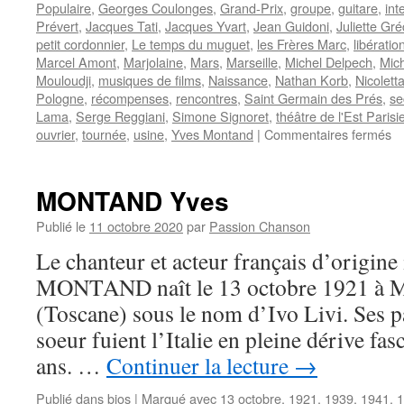
Populaire
,
Georges Coulonges
,
Grand-Prix
,
groupe
,
guitare
,
int
Prévert
,
Jacques Tati
,
Jacques Yvart
,
Jean Guidoni
,
Juliette Gr
petit cordonnier
,
Le temps du muguet
,
les Frères Marc
,
libératio
Marcel Amont
,
Marjolaine
,
Mars
,
Marseille
,
Michel Delpech
,
Mic
Mouloudji
,
musiques de films
,
Naissance
,
Nathan Korb
,
Nicolett
Pologne
,
récompenses
,
rencontres
,
Saint Germain des Prés
,
se
Lama
,
Serge Reggiani
,
Simone Signoret
,
théâtre de l'Est Parisi
su
ouvrier
,
tournée
,
usine
,
Yves Montand
|
Commentaires fermés
L
Fr
MONTAND Yves
Publié le
11 octobre 2020
par
Passion Chanson
Le chanteur et acteur français d’origine
MONTAND naît le 13 octobre 1921 à
(Toscane) sous le nom d’Ivo Livi. Ses pa
soeur fuient l’Italie en pleine dérive fas
ans. …
Continuer la lecture
→
Publié dans
bios
|
Marqué avec
13 octobre
,
1921
,
1939
,
1941
,
1