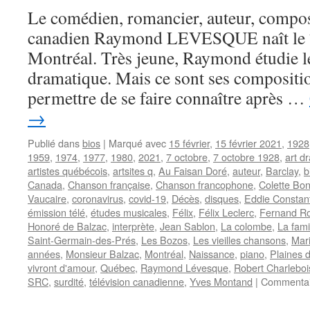
Le comédien, romancier, auteur, composi
canadien Raymond LEVESQUE naît le 7
Montréal. Très jeune, Raymond étudie le
dramatique. Mais ce sont ses compositio
permettre de se faire connaître après …
→
Publié dans
bios
|
Marqué avec
15 février
,
15 février 2021
,
1928
1959
,
1974
,
1977
,
1980
,
2021
,
7 octobre
,
7 octobre 1928
,
art d
artistes québécois
,
artsites q
,
Au Faisan Doré
,
auteur
,
Barclay
,
b
Canada
,
Chanson française
,
Chanson francophone
,
Colette Bo
Vaucaire
,
coronavirus
,
covid-19
,
Décès
,
disques
,
Eddie Constan
émission télé
,
études musicales
,
Félix
,
Félix Leclerc
,
Fernand R
Honoré de Balzac
,
interprète
,
Jean Sablon
,
La colombe
,
La fami
Saint-Germain-des-Prés
,
Les Bozos
,
Les vieilles chansons
,
Mar
années
,
Monsieur Balzac
,
Montréal
,
Naissance
,
piano
,
Plaines 
vivront d'amour
,
Québec
,
Raymond Lévesque
,
Robert Charleboi
SRC
,
surdité
,
télévision canadienne
,
Yves Montand
|
Commentai