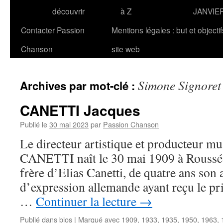
découvrir
à Z
JANVIE
Contacter Passion
Mentions légales : but et objecti
Chanson
site web
Simone Signoret
Archives par mot-clé :
CANETTI Jacques
Publié le
30 mai 2023
par
Passion Chanson
Le directeur artistique et producteur mu
CANETTI naît le 30 mai 1909 à Roussé en
frère d’Elias Canetti, de quatre ans son 
d’expression allemande ayant reçu le pri
…
Continuer la lecture
→
Publié dans
bios
|
Marqué avec
1909
,
1933
,
1935
,
1950
,
1963
,