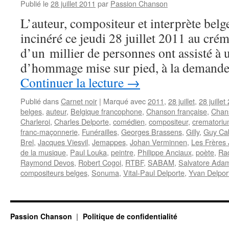
Publié le
28 juillet 2011
par
Passion Chanson
L’auteur, compositeur et interprète belg
incinéré ce jeudi 28 juillet 2011 au cré
d’un millier de personnes ont assisté à
d’hommage mise sur pied, à la demande
Continuer la lecture
→
Publié dans
Carnet noir
|
Marqué avec
2011
,
28 juillet
,
28 juillet
belges
,
auteur
,
Belgique francophone
,
Chanson française
,
Chan
Charleroi
,
Charles Delporte
,
comédien
,
compositeur
,
crematori
franc-maçonnerie
,
Funérailles
,
Georges Brassens
,
Gilly
,
Guy Ca
Brel
,
Jacques Viesvil
,
Jemappes
,
Johan Verminnen
,
Les Frères
de la musique
,
Paul Louka
,
peintre
,
Philippe Anciaux
,
poète
,
Rad
Raymond Devos
,
Robert Cogoi
,
RTBF
,
SABAM
,
Salvatore Ada
compositeurs belges
,
Sonuma
,
Vital-Paul Delporte
,
Yvan Delpor
Passion Chanson
Politique de confidentialité