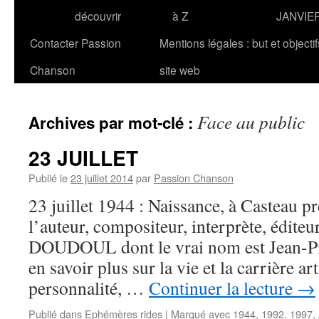
découvrir
à Z
JANVIE
Contacter Passion
Mentions légales : but et objecti
Chanson
site web
Face au public
Archives par mot-clé :
23 JUILLET
Publié le
23 juillet 2014
par
Passion Chanson
23 juillet 1944 : Naissance, à Casteau p
l’auteur, compositeur, interprète, éditeu
DOUDOUL dont le vrai nom est Jean-P
en savoir plus sur la vie et la carrière ar
personnalité, …
Continuer la lecture
→
Publié dans
Ephémères rides
|
Marqué avec
1944
,
1992
,
1997
,