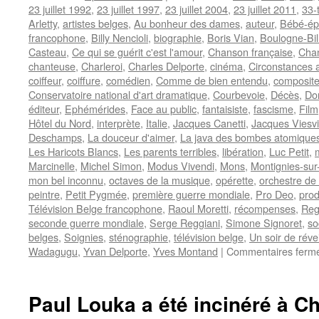
23 juillet 1992
,
23 juillet 1997
,
23 juillet 2004
,
23 juillet 2011
,
33-
Arletty
,
artistes belges
,
Au bonheur des dames
,
auteur
,
Bébé-ép
francophone
,
Billy Nencioli
,
biographie
,
Boris Vian
,
Boulogne-Bil
Casteau
,
Ce qui se guérit c'est l'amour
,
Chanson française
,
Cha
chanteuse
,
Charleroi
,
Charles Delporte
,
cinéma
,
Circonstances 
coiffeur
,
coiffure
,
comédien
,
Comme de bien entendu
,
composite
Conservatoire national d'art dramatique
,
Courbevoie
,
Décès
,
Dor
éditeur
,
Ephémérides
,
Face au public
,
fantaisiste
,
fascisme
,
Film
Hôtel du Nord
,
interprète
,
Italie
,
Jacques Canetti
,
Jacques Viesvi
Deschamps
,
La douceur d'aimer
,
La java des bombes atomique
Les Haricots Blancs
,
Les parents terribles
,
libération
,
Luc Petit
,
Marcinelle
,
Michel Simon
,
Modus Vivendi
,
Mons
,
Montignies-su
mon bel inconnu
,
octaves de la musique
,
opérette
,
orchestre de
peintre
,
Petit Pygmée
,
première guerre mondiale
,
Pro Deo
,
prod
Télévision Belge francophone
,
Raoul Moretti
,
récompenses
,
Reg
seconde guerre mondiale
,
Serge Reggiani
,
Simone Signoret
,
so
belges
,
Soignies
,
sténographie
,
télévision belge
,
Un soir de révei
Wadagugu
,
Yvan Delporte
,
Yves Montand
|
Commentaires ferm
Paul Louka a été incinéré à Ch