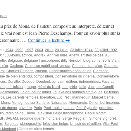
nson
u près de Mons, de l’auteur, compositeur, interprète, éditeur et
vrai nom est Jean-Pierre Deschamps. Pour en savoir plus sur la
 personnalité, …
Continuer la lecture
→
vec
1944
,
1992
,
1997
,
2004
,
2011
,
23 juillet
,
23 juillet 1944
,
23 juillet 1992
,
2011
,
33-tours
,
actrice
,
Andrex
,
Anniversaire
,
Arletty
,
artistes belges
,
Au
ette
,
Belgique
,
Belgique francophone
,
Billy Nencioli
,
biographie
,
Boris Vian
,
 d'or
,
Casteau
,
Ce qui se guérit c'est l'amour
,
Chanson française
,
Chanson
roi
,
Charles Delporte
,
cinéma
,
Circonstances atténuantes
,
Clermont-
e de bien entendu
,
compositeur
,
Conservatoire du cinéma
,
Conservatoire
cès
,
Dorville
,
Doudou
,
Doudoul
,
écrivain
,
éditeur
,
Ephémérides
,
Face au
ou petit faisou
,
groupe
,
Hôtel du Nord
,
interprète
,
Italie
,
Jacques Canetti
,
e Deschamps
,
La douceur d'aimer
,
La java des bombes atomiques
,
Le temps
ncs
,
Les parents terribles
,
libération
,
Luc Petit
,
mannequin
,
Marcel Carné
,
,
Mons
,
Montignies-sur-Sambre
,
Naissance
,
Normandie
,
O mon bel inconnu
,
e de danse
,
ouvrière
,
Paris
,
Paul Louka
,
peintre
,
Petit Pygmée
,
première
dio
,
radio belge
,
Radio Télévision Belge francophone
,
Raoul Moretti
,
BF
,
SABAM
,
seconde guerre mondiale
,
Serge Reggiani
,
Simone Signoret
,
es
,
Soignies
,
sténographie
,
télévision belge
,
Un soir de réveillon
,
Vital-Paul
sur
s Montand
|
Commentaires fermés