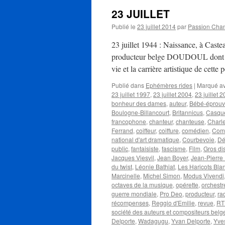
23 JUILLET
Publié le
23 juillet 2014
par
Passion Cha
23 juillet 1944 : Naissance, à Castea
producteur belge DOUDOUL dont le 
vie et la carrière artistique de cette
Publié dans
Ephémères rides
|
Marqué a
23 juillet 1997
,
23 juillet 2004
,
23 juillet 
bonheur des dames
,
auteur
,
Bébé-éprouv
Boulogne-Billancourt
,
Britannicus
,
Casque
francophone
,
chanteur
,
chanteuse
,
Charle
Ferrand
,
coiffeur
,
coiffure
,
comédien
,
Comm
national d'art dramatique
,
Courbevoie
,
Dé
public
,
fantaisiste
,
fascisme
,
Film
,
Gros dis
Jacques Viesvil
,
Jean Boyer
,
Jean-Pierr
du twist
,
Léonie Bathiat
,
Les Haricots Bla
Marcinelle
,
Michel Simon
,
Modus Vivendi
octaves de la musique
,
opérette
,
orchestr
guerre mondiale
,
Pro Deo
,
producteur
,
ra
récompenses
,
Reggio d'Emilie
,
revue
,
RT
société des auteurs et compositeurs belg
Delporte
,
Wadagugu
,
Yvan Delporte
,
Yve