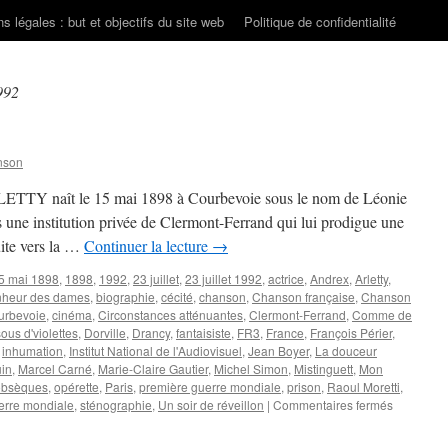
s légales : but et objectifs du site web
Politique de confidentialité
1992
nson
ARLETTY naît le 15 mai 1898 à Courbevoie sous le nom de Léonie
ans une institution privée de Clermont-Ferrand qui lui prodigue une
uite vers la …
Continuer la lecture
→
5 mai 1898
,
1898
,
1992
,
23 juillet
,
23 juillet 1992
,
actrice
,
Andrex
,
Arletty
,
nheur des dames
,
biographie
,
cécité
,
chanson
,
Chanson française
,
Chanson
urbevoie
,
cinéma
,
Circonstances atténuantes
,
Clermont-Ferrand
,
Comme de
ous d'violettes
,
Dorville
,
Drancy
,
fantaisiste
,
FR3
,
France
,
François Périer
,
,
inhumation
,
Institut National de l'Audiovisuel
,
Jean Boyer
,
La douceur
in
,
Marcel Carné
,
Marie-Claire Gautier
,
Michel Simon
,
Mistinguett
,
Mon
obsèques
,
opérette
,
Paris
,
première guerre mondiale
,
prison
,
Raoul Moretti
,
sur
erre mondiale
,
sténographie
,
Un soir de réveillon
|
Commentaires fermés
ARLETTY