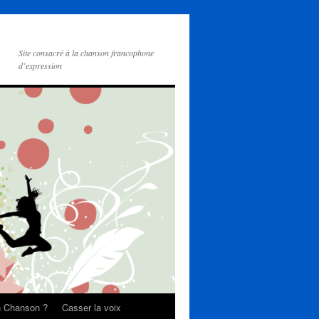
Site consacré à la chanson francophone
d’expression
on Chanson ?
Casser la voix