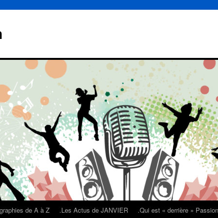
n
graphies de A à Z
.Les Actus de JANVIER
.Qui est « derrière » Passi