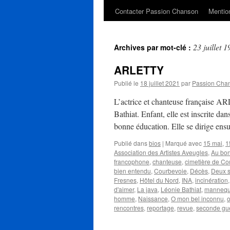
Contacter Passion Chanson
Mention
23 juillet 
Archives par mot-clé :
ARLETTY
Publié le
18 juillet 2021
par
Passion Cha
L’actrice et chanteuse française 
Bathiat. Enfant, elle est inscrite d
bonne éducation. Elle se dirige ens
Publié dans
bios
|
Marqué avec
15 mai
,
1
Association des Artistes Aveugles
,
Au bo
francophone
,
chanteuse
,
cimetière de Co
bien entendu
,
Courbevoie
,
Décès
,
Deux s
Fresnes
,
Hôtel du Nord
,
INA
,
incinération
d'aimer
,
La java
,
Léonie Bathiat
,
mannequ
homme
,
Naissance
,
O mon bel inconnu
,
rencontres
,
reportage
,
revue
,
seconde gu