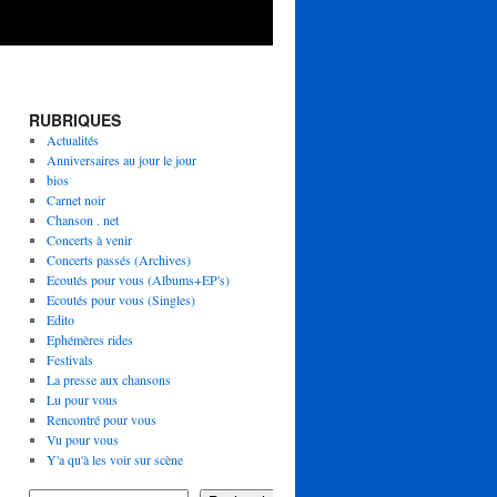
RUBRIQUES
Actualités
Anniversaires au jour le jour
bios
Carnet noir
Chanson . net
Concerts à venir
Concerts passés (Archives)
Ecoutés pour vous (Albums+EP's)
Ecoutés pour vous (Singles)
Edito
Ephémères rides
Festivals
La presse aux chansons
Lu pour vous
Rencontré pour vous
Vu pour vous
Y'a qu'à les voir sur scène