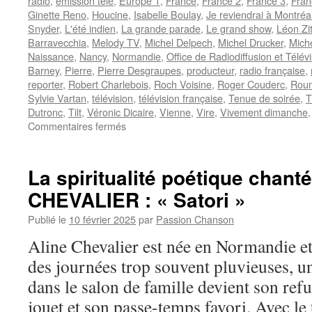
radio
,
émission télé
,
Europe 1
,
France
,
France 2
,
France 3
,
Fran
Ginette Reno
,
Houcine
,
Isabelle Boulay
,
Je reviendrai à Montréa
Snyder
,
L'été indien
,
La grande parade
,
Le grand show
,
Léon Zi
Barravecchia
,
Melody TV
,
Michel Delpech
,
Michel Drucker
,
Mich
Naissance
,
Nancy
,
Normandie
,
Office de Radiodiffusion et Télév
Barney
,
Pierre
,
Pierre Desgraupes
,
producteur
,
radio française
,
reporter
,
Robert Charlebois
,
Roch Voisine
,
Roger Couderc
,
Rou
Sylvie Vartan
,
télévision
,
télévision française
,
Tenue de soirée
,
T
Dutronc
,
Tilt
,
Véronic Dicaire
,
Vienne
,
Vire
,
Vivement dimanche
sur
Commentaires fermés
DRUCKER
Michel
La spiritualité poétique chant
CHEVALIER : « Satori »
Publié le
10 février 2025
par
Passion Chanson
Aline Chevalier est née en Normandie et
des journées trop souvent pluvieuses, u
dans le salon de famille devient son ref
jouet et son passe-temps favori. Avec 