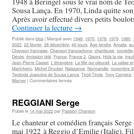
1948 à Beringel sous le vrai nom de Te
74
Sousa Lança. En 1970, Linda quitte son 
ans
Après avoir effectué divers petits boulo
Continuer la lecture
→
Publié dans
bios
|
Marqué avec
1948
,
1970
,
1978
,
1979
,
1980
,
2022
,
22 février
,
28 décembre
,
45-tours
,
Age tendre
,
Amalia
,
au
Chanson française
,
Chanson francophone
,
chanteuse
,
comédie 
Décès
,
émission télé
,
France
,
France 2
,
Gisors
,
Hola la vie
,
insu
Jean-Pierre Cassel
,
L'étrangère
,
La fille qui pleurait
,
La valise e
Marinheiro
,
Michel Drucker
,
Naissance
,
Normandie
,
novembre 2
Teolinda Joaquina de Sousa Lança
,
Tiroli-Tirola
,
Tony Carreira
,
sur
Warner
|
Commentaires fermés
DE
SUZA
Linda
REGGIANI Serge
Publié le
14 mai 2022
par
Passion Chanson
Le chanteur et comédien français Serg
mai 1922 à Reggio d’Emilie (Italie). Fil