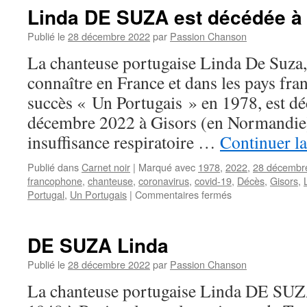
Linda DE SUZA est décédée à 
Publié le
28 décembre 2022
par
Passion Chanson
La chanteuse portugaise Linda De Suza, q
connaître en France et dans les pays fra
succès « Un Portugais » en 1978, est d
décembre 2022 à Gisors (en Normandie)
insuffisance respiratoire …
Continuer la
Publié dans
Carnet noir
|
Marqué avec
1978
,
2022
,
28 décembr
francophone
,
chanteuse
,
coronavirus
,
covid-19
,
Décès
,
Gisors
,
sur
Portugal
,
Un Portugais
|
Commentaires fermés
Linda
DE
SUZA
DE SUZA Linda
est
décédée
Publié le
28 décembre 2022
par
Passion Chanson
à
La chanteuse portugaise Linda DE SUZA 
l’âge
de