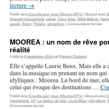
lecture
→
Publié dans
Ecoutés pour vous (Albums+EP's)
|
Marqué avec
A
Chanson francophone
,
cirque
,
Coeur léger
,
Gilles Belouin
,
Nant
sur
poésie
,
Satori
,
Théâtre
,
vibraphone
|
Commentaires fermés
La
spiri
poét
MOOREA : un nom de rêve pou
chan
réalité
par
Alin
Publié le
5 septembre 2024
par
Passion Chanson
CHE
:
Elle s’appelle Laurie Beux. Mais elle a 
« Sat
dans la musique en prenant un nom qui f
idylliques : Moorea. Le bord de mer, ell
celui qui évoque des destinations …
Con
Publié dans
Ecoutés pour vous (Albums+EP's)
|
Marqué avec
C
francophone
,
EP
,
La chaleur de l'été
,
Laurie Beux
,
mini-album
,
sur
Commentaires fermés