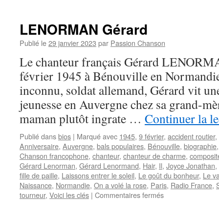
MOOREA
:
un
LENORMAN Gérard
nom
de
Publié le
29 janvier 2023
par
Passion Chanson
rêve
Le chanteur français Gérard LENORMAN
pour
évoquer
février 1945 à Bénouville en Normandie
la
inconnu, soldat allemand, Gérard vit une
réalité
jeunesse en Auvergne chez sa grand-mè
maman plutôt ingrate …
Continuer la l
Publié dans
bios
|
Marqué avec
1945
,
9 février
,
accident routier
,
Anniversaire
,
Auvergne
,
bals populaires
,
Bénouville
,
biographie
Chanson francophone
,
chanteur
,
chanteur de charme
,
composit
Gérard Lenorman
,
Gérard Lenormand
,
Hair
,
Il
,
Joyce Jonathan
,
fille de paille
,
Laissons entrer le soleil
,
Le goût du bonheur
,
Le v
Naissance
,
Normandie
,
On a volé la rose
,
Paris
,
Radio France
,
sur
tourneur
,
Voici les clés
|
Commentaires fermés
LENORMAN
Gérard