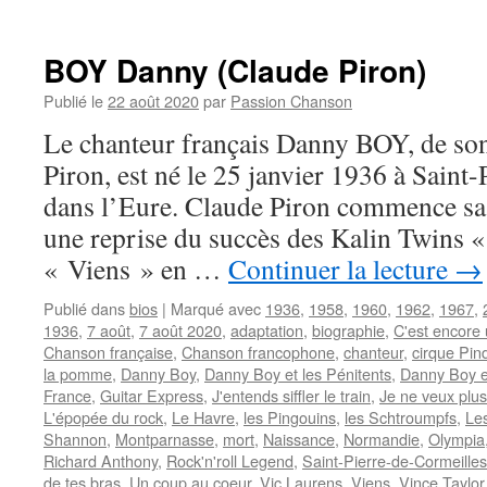
BOY Danny (Claude Piron)
Publié le
22 août 2020
par
Passion Chanson
Le chanteur français Danny BOY, de so
Piron, est né le 25 janvier 1936 à Saint
dans l’Eure. Claude Piron commence sa 
une reprise du succès des Kalin Twins
« Viens » en …
Continuer la lecture
→
Publié dans
bios
|
Marqué avec
1936
,
1958
,
1960
,
1962
,
1967
,
1936
,
7 août
,
7 août 2020
,
adaptation
,
biographie
,
C'est encore 
Chanson française
,
Chanson francophone
,
chanteur
,
cirque Pin
la pomme
,
Danny Boy
,
Danny Boy et les Pénitents
,
Danny Boy e
France
,
Guitar Express
,
J'entends siffler le train
,
Je ne veux plus
L'épopée du rock
,
Le Havre
,
les Pingouins
,
les Schtroumpfs
,
Les
Shannon
,
Montparnasse
,
mort
,
Naissance
,
Normandie
,
Olympia
Richard Anthony
,
Rock'n'roll Legend
,
Saint-Pierre-de-Cormeilles
de tes bras
,
Un coup au coeur
,
Vic Laurens
,
Viens
,
Vince Taylor