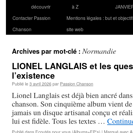
découvrir
à Z
JANVIE
Contacter Passion
Mentions légales : but et objecti
Chanson
site web
Normandie
Archives par mot-clé :
LIONEL LANGLAIS et les ques
l’existence
Publié le
3 avril 2026
par
Passion Chanson
Lionel Langlais est déjà bien ancré dans
chanson. Son cinquième album vient de so
jamais un disque artisanal conçu et réal
lui est fidèle. Tous les textes …
Continue
Publié dans
Ecoutés pour vous (Albums+EP's)
|
Marqué avec
A