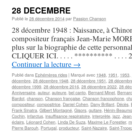
28 DECEMBRE
Publié le
28 décembre 2014
par
Passion Chanson
28 décembre 1948 : Naissance, à Chinon,
compositeur français Jean-Marie MORE
plus sur la biographie de cette personnal
CLIQUER ICI. . . . . ********** . . . 
Continuer la lecture
→
Publié dans
Ephémères rides
|
Marqué avec
1948
,
1951
,
1953
,
décembre
,
28 décembre 1948
,
28 décembre 1951
,
28 décembr
décembre 1999
,
28 décembre 2016
,
28 décembre 2022
,
28 dé
Anniversaire
,
auteur
,
auteure
,
bel canto
,
Bernard Minet
,
Bernard
Bardot
,
chanson
,
Chanson française
,
Chanson francophone
,
ch
compositeur
,
compositrice
,
Daniel Cohen
,
Dany Brillant
,
Décès
,
Frank Sinatra
,
Gilbert Montagné
,
Gisors
,
guitare
,
Hénin-Beaumo
Cochin
,
infarctus
,
insuffisance respiratoire
,
interprète
,
jazz
,
Jean
éclairs
,
Léonard Cohen
,
Linda De Suza
,
Maxime Le Forestier
,
m
Pierre Barouh
,
Portugal
,
producteur
,
Saint-Nazaire
,
Saint-Trope