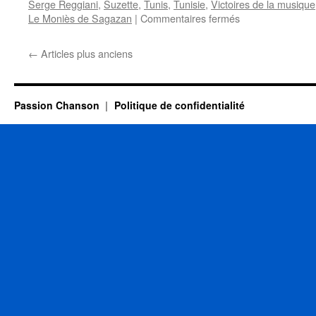
Serge Reggiani
,
Suzette
,
Tunis
,
Tunisie
,
Victoires de la musique
sur
Le Moniès de Sagazan
|
Commentaires fermés
28
DECEMBRE
←
Articles plus anciens
Passion Chanson
Politique de confidentialité