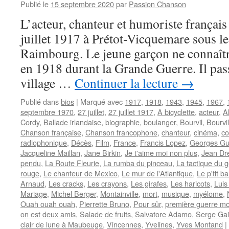
Publié le
15 septembre 2020
par
Passion Chanson
L’acteur, chanteur et humoriste frança
juillet 1917 à Prétot-Vicquemare sous 
Raimbourg. Le jeune garçon ne connaîtr
en 1918 durant la Grande Guerre. Il pas
village …
Continuer la lecture
→
Publié dans
bios
|
Marqué avec
1917
,
1918
,
1943
,
1945
,
1967
,
septembre 1970
,
27 juillet
,
27 juillet 1917
,
A bicyclette
,
acteur
,
A
Cordy
,
Ballade irlandaise
,
biographie
,
boulanger
,
Bourvil
,
Bourvil
Chanson française
,
Chanson francophone
,
chanteur
,
cinéma
,
co
radiophonique
,
Décès
,
Film
,
France
,
Francis Lopez
,
Georges Gu
Jacqueline Maillan
,
Jane Birkin
,
Je t'aime moi non plus
,
Jean Dré
pendu
,
La Route Fleurie
,
La rumba du pinceau
,
La tactique du
rouge
,
Le chanteur de Mexico
,
Le mur de l'Atlantique
,
Le p'tit b
Arnaud
,
Les cracks
,
Les crayons
,
Les girafes
,
Les haricots
,
Luis
Mariage
,
Michel Berger
,
Montainville
,
mort
,
musique
,
myélome
,
Ouah ouah ouah
,
Pierrette Bruno
,
Pour sûr
,
première guerre mo
on est deux amis
,
Salade de fruits
,
Salvatore Adamo
,
Serge Ga
clair de lune à Maubeuge
,
Vincennes
,
Yvelines
,
Yves Montand
|