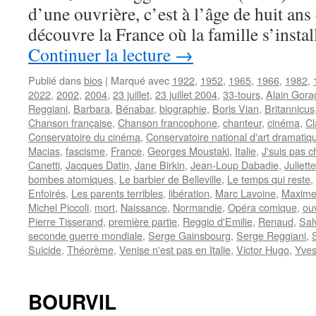
d’une ouvrière, c’est à l’âge de huit ans 
découvre la France où la famille s’inst
Continuer la lecture
→
Publié dans
bios
|
Marqué avec
1922
,
1952
,
1965
,
1966
,
1982
,
2022
,
2002
,
2004
,
23 juillet
,
23 juillet 2004
,
33-tours
,
Alain Gora
Reggiani
,
Barbara
,
Bénabar
,
biographie
,
Boris Vian
,
Britannicus
Chanson française
,
Chanson francophone
,
chanteur
,
cinéma
,
Cl
Conservatoire du cinéma
,
Conservatoire national d'art dramatiq
Macias
,
fascisme
,
France
,
Georges Moustaki
,
Italie
,
J'suis pas c
Canetti
,
Jacques Datin
,
Jane Birkin
,
Jean-Loup Dabadie
,
Juliette
bombes atomiques
,
Le barbier de Belleville
,
Le temps qui reste
,
Enfoirés
,
Les parents terribles
,
libération
,
Marc Lavoine
,
Maxime 
Michel Piccoli
,
mort
,
Naissance
,
Normandie
,
Opéra comique
,
ou
Pierre Tisserand
,
première partie
,
Reggio d'Emilie
,
Renaud
,
Sal
seconde guerre mondiale
,
Serge Gainsbourg
,
Serge Reggiani
,
Suicide
,
Théorème
,
Venise n'est pas en Italie
,
Victor Hugo
,
Yve
BOURVIL