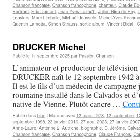
Chanson française
,
Chanson francophone
,
chanteur
,
Claude Eg
Bertram
,
Eric Dumont
,
Jean-Yves Lozac'h
,
Julien Rieu de Pey
,
L
Louviers
,
Marc Limballe
,
Michaël Joussein
,
Michel-Yves Kochm
Quentin Lamotta
,
Simon Strauss
,
sortie album
,
Vincent Bidal
|
C
DRUCKER Michel
Publié le
11 septembre 2025
par
Passion Chanson
L’animateur et producteur de télévision
DRUCKER naît le 12 septembre 1942 à 
Il est le fils d’un médecin de campagne 
roumaine installé dans le Calvados et d
native de Vienne. Plutôt cancre …
Conti
Publié dans
bios
|
Marqué avec
12 mars 1978
,
12 septembre
,
1
septembre 1998
,
23 janvier 2016
,
27 aout 2023
,
27 janvier 2007
Anne-Laure
,
Antenne 2
,
Autriche
,
biographie
,
C. Jérôme
,
Calva
Chanson française
,
Chanson francophone
,
Claude François
,
Co