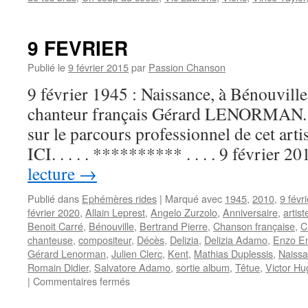
9 FEVRIER
Publié le
9 février 2015
par
Passion Chanson
9 février 1945 : Naissance, à Bénouvill
chanteur français Gérard LENORMAN. P
sur le parcours professionnel de cet ar
ICI. . . . . ********** . . . . 9 février 
lecture
→
Publié dans
Ephémères rides
|
Marqué avec
1945
,
2010
,
9 févri
février 2020
,
Allain Leprest
,
Angelo Zurzolo
,
Anniversaire
,
artis
Benoit Carré
,
Bénouville
,
Bertrand Pierre
,
Chanson française
,
C
chanteuse
,
compositeur
,
Décès
,
Delizia
,
Delizia Adamo
,
Enzo E
Gérard Lenorman
,
Julien Clerc
,
Kent
,
Mathias Duplessis
,
Naiss
Romain Didier
,
Salvatore Adamo
,
sortie album
,
Têtue
,
Victor Hu
sur
|
Commentaires fermés
9
FEVRIER