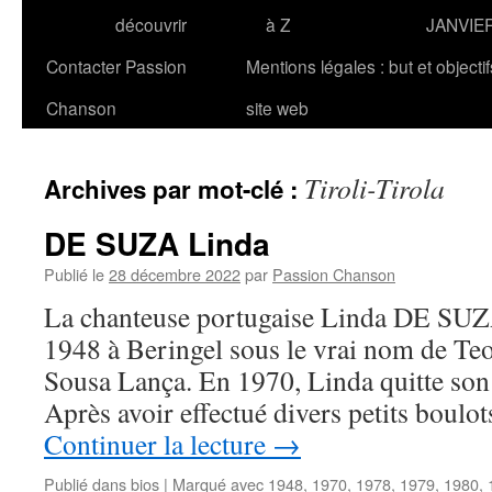
découvrir
à Z
JANVIE
Contacter Passion
Mentions légales : but et objecti
Chanson
site web
Tiroli-Tirola
Archives par mot-clé :
DE SUZA Linda
Publié le
28 décembre 2022
par
Passion Chanson
La chanteuse portugaise Linda DE SUZA 
1948 à Beringel sous le vrai nom de Te
Sousa Lança. En 1970, Linda quitte son 
Après avoir effectué divers petits boulo
Continuer la lecture
→
Publié dans
bios
|
Marqué avec
1948
,
1970
,
1978
,
1979
,
1980
,