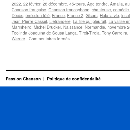
2022
,
22 février
,
28 décembre
,
45-tours
,
Age tendre
,
Amalia
,
au
Chanson française
,
Chanson francophone
,
chanteuse
,
comédie 
Décès
,
émission télé
,
France
,
France 2
,
Gisors
,
Hola la vie
,
insu
Jean-Pierre Cassel
,
L'étrangère
,
La fille qui pleurait
,
La valise e
Marinheiro
,
Michel Drucker
,
Naissance
,
Normandie
,
novembre 2
Teolinda Joaquina de Sousa Lança
,
Tiroli-Tirola
,
Tony Carreira
,
sur
Warner
|
Commentaires fermés
DE
SUZA
Linda
Passion Chanson
Politique de confidentialité