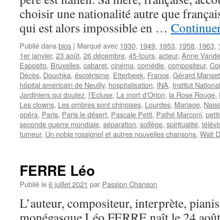
choisir une nationalité autre que françai
qui est alors impossible en …
Continuer
Publié dans
bios
|
Marqué avec
1930
,
1949
,
1953
,
1958
,
1963
,
1er janvier
,
23 août
,
26 décembre
,
45-tours
,
acteur
,
Anne Vande
Esposito
,
Bruxelles
,
cabaret
,
cinéma
,
comédie
,
compositeur
,
Co
Décès
,
Douchka
,
ésotérisme
,
Etterbeek
,
France
,
Gérard Manset
hôpital américain de Neuilly
,
hospitalisation
,
INA
,
Institut Nationa
Jardiniers qui doutez
,
l'Ecluse
,
La mort d'Orion
,
la Rose Rouge
,
Les clowns
,
Les ombres sont chinoises
,
Lourdes
,
Mariage
,
Nais
opéra
,
Paris
,
Paris le désert
,
Pascale Petit
,
Pathé Marconi
,
peti
seconde guerre mondiale
,
séparation
,
solfège
,
spiritualité
,
télévi
tumeur
,
Un noble rossignol et autres nouvelles chansons
,
Walt D
FERRE Léo
Publié le
6 juillet 2021
par
Passion Chanson
L’auteur, compositeur, interprète, pianis
monégasque Léo FERRE naît le 24 août