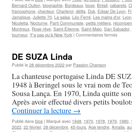
Bernard Oulion
,
biographie
,
Bordeaux
,
boxe
,
Brésil
,
cabarets
,
C
francophone
,
chanteur
,
Charleroi
,
délits
,
Duk
,
Edgar De Lyon
,
F
Jamaïque
,
Juliette 70
,
La salsa
,
Léo Ferré
,
Les mains d'or
,
Lyon
Nicoletta
,
Nocturne
,
Parti Communiste
,
petits métiers
,
récompen
Montreux
,
Rose rêve
,
Saint-Etienne
,
Saint-Malo
,
San Salvador
,
sur
tourneur
,
Y'a pas qu'à New York
|
Commentaires fermés
LAVILL
Bernar
DE SUZA Linda
Publié le
28 décembre 2022
par
Passion Chanson
La chanteuse portugaise Linda DE SUZA 
1948 à Beringel sous le vrai nom de Te
Sousa Lança. En 1970, Linda quitte son 
Après avoir effectué divers petits boulo
Continuer la lecture
→
Publié dans
bios
|
Marqué avec
1948
,
1970
,
1978
,
1979
,
1980
,
2022
,
22 février
,
28 décembre
,
45-tours
,
Age tendre
,
Amalia
,
au