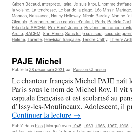
Gilbert Bécaud
,
interprète
,
Italie
,
Je suis à toi
,
L'homme d'affaire
la voisine
,
La tendresse
,
Le bar de la plage
,
Léo Missir
,
Mariage
Monaco
,
Naissance
,
Nancy Holloway
,
Nicole Barclay
,
Non ho l'e
Olympia
,
Pardonne-moi ce caprice d'enfant
,
Paris
,
Patricia Carli
Prix de la SACEM
,
Prix René-Jeanne
,
Reviens mon amour revi
Ardito
,
SACEM
,
San Remo
,
Sans toi je suis seul
,
seconde guerr
Hélène
,
Tarente
,
télévision française
,
Tendre Cathy
,
Thierry Ard
PAJE Michel
Publié le
28 décembre 2021
par
Passion Chanson
Le chanteur français Michel PAJE naît l
Paris sous le nom de Michel Roy. Il vit 
capitale française et est scolarisé au pe
d’Issy-les-Moulineaux. Adolescent, il 
Continuer la lecture
→
Publié dans
bios
|
Marqué avec
1945
,
1963
,
1966
,
1967
,
1968
,
actrice
,
adolescence
,
Alain Jory
,
art dramatique
,
assurances
,
ba