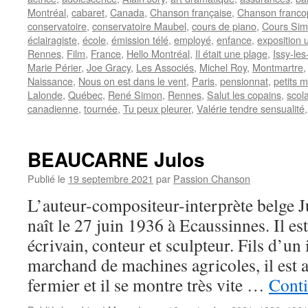
Montréal
,
cabaret
,
Canada
,
Chanson française
,
Chanson franc
conservatoire
,
conservatoire Maubel
,
cours de piano
,
Cours Si
éclairagiste
,
école
,
émission télé
,
employé
,
enfance
,
exposition 
Rennes
,
Film
,
France
,
Hello Montréal
,
Il était une plage
,
Issy-le
Marie Périer
,
Joe Gracy
,
Les Associés
,
Michel Roy
,
Montmartre
Naissance
,
Nous on est dans le vent
,
Paris
,
pensionnat
,
petits m
Lalonde
,
Québec
,
René Simon
,
Rennes
,
Salut les copains
,
scola
canadienne
,
tournée
,
Tu peux pleurer
,
Valérie tendre sensualité
BEAUCARNE Julos
Publié le
19 septembre 2021
par
Passion Chanson
L’auteur-compositeur-interprète bel
naît le 27 juin 1936 à Ecaussinnes. Il es
écrivain, conteur et sculpteur. Fils d’un 
marchand de machines agricoles, il est au
fermier et il se montre très vite …
Conti