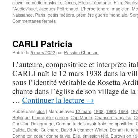
clown
,
comédie musicale
,
Décès
,
Elle est épatante
,
Film
,
Genèv
l'Audiovisuel
,
Jacques Poitrenaud
,
L'herbe tendre
,
magicien
,
Mé
Naissance
,
Paris
,
petits métiers
,
première guerre mondiale
,
Ser
sur
Commentaires fermés
SIMON
Michel
CARLI Patricia
Publié le
5 mars 2022
par
Passion Chanson
L’auteure, compositrice et interprète ita
CARLI naît le 12 mars 1938 dans la vill
sous l’identité véritable de Rosetta Ardit
chante dans l’église de son village de la
…
Continuer la lecture
→
Publié dans
bios
|
Marqué avec
12 mars
,
1938
,
1963
,
1964
,
197
Belgique
,
biographie
,
cancer
,
Cap Martin
,
Chanson française
,
C
Christian Delagrange
,
Comme tu dois avoir froid
,
compositrice
,
C
Dalida
,
Daniel Guichard
,
David Alexander Winter
,
Demain tu te m
Donne ton coeur donne ta vie
,
Elie
,
émission télé
,
Eurovision 1