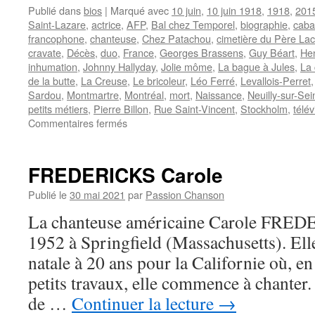
Publié dans
bios
|
Marqué avec
10 juin
,
10 juin 1918
,
1918
,
201
Saint-Lazare
,
actrice
,
AFP
,
Bal chez Temporel
,
biographie
,
caba
francophone
,
chanteuse
,
Chez Patachou
,
cimetière du Père La
cravate
,
Décès
,
duo
,
France
,
Georges Brassens
,
Guy Béart
,
Hen
inhumation
,
Johnny Hallyday
,
Jolie môme
,
La bague à Jules
,
La 
de la butte
,
La Creuse
,
Le bricoleur
,
Léo Ferré
,
Levallois-Perret
Sardou
,
Montmartre
,
Montréal
,
mort
,
Naissance
,
Neuilly-sur-Sei
petits métiers
,
Pierre Billon
,
Rue Saint-Vincent
,
Stockholm
,
télév
sur
Commentaires fermés
PATACHOU
FREDERICKS Carole
Publié le
30 mai 2021
par
Passion Chanson
La chanteuse américaine Carole FREDE
1952 à Springfield (Massachusetts). Elle
natale à 20 ans pour la Californie où, e
petits travaux, elle commence à chanter.
de …
Continuer la lecture
→