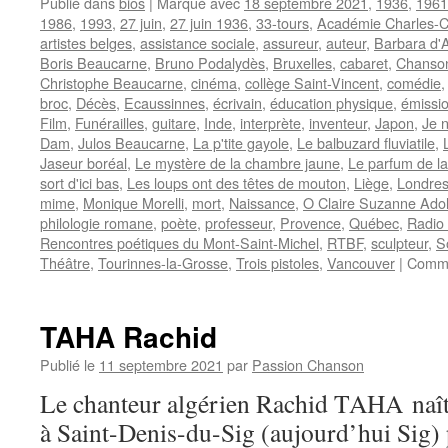
Publié dans
bios
|
Marqué avec
18 septembre 2021
,
1936
,
1961
1986
,
1993
,
27 juin
,
27 juin 1936
,
33-tours
,
Académie Charles-C
artistes belges
,
assistance sociale
,
assureur
,
auteur
,
Barbara d'
Boris Beaucarne
,
Bruno Podalydès
,
Bruxelles
,
cabaret
,
Chanson
Christophe Beaucarne
,
cinéma
,
collège Saint-Vincent
,
comédie
broc
,
Décès
,
Ecaussinnes
,
écrivain
,
éducation physique
,
émissio
Film
,
Funérailles
,
guitare
,
Inde
,
interprète
,
inventeur
,
Japon
,
Je 
Dam
,
Julos Beaucarne
,
La p'tite gayole
,
Le balbuzard fluviatile
,
Jaseur boréal
,
Le mystère de la chambre jaune
,
Le parfum de l
sort d'ici bas
,
Les loups ont des têtes de mouton
,
Liège
,
Londre
mime
,
Monique Morelli
,
mort
,
Naissance
,
O Claire Suzanne Ado
philologie romane
,
poète
,
professeur
,
Provence
,
Québec
,
Radio 
Rencontres poétiques du Mont-Saint-Michel
,
RTBF
,
sculpteur
,
S
Théâtre
,
Tourinnes-la-Grosse
,
Trois pistoles
,
Vancouver
|
Comme
TAHA Rachid
Publié le
11 septembre 2021
par
Passion Chanson
Le chanteur algérien Rachid TAHA naît
à Saint-Denis-du-Sig (aujourd’hui Sig) 