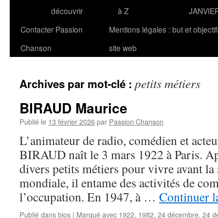
découvrir
à Z
JANVIE
Contacter Passion
Mentions légales : but et objecti
Chanson
site web
petits métiers
Archives par mot-clé :
BIRAUD Maurice
Publié le
13 février 2026
par
Passion Chanson
L’animateur de radio, comédien et acteu
BIRAUD naît le 3 mars 1922 à Paris. Apr
divers petits métiers pour vivre avant l
mondiale, il entame des activités de co
l’occupation. En 1947, à …
Continuer l
Publié dans
bios
|
Marqué avec
1922
,
1982
,
24 décembre
,
24 d