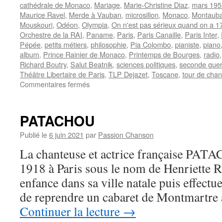
cathédrale de Monaco
,
Mariage
,
Marie-Christine Diaz
,
mars 195
Maurice Ravel
,
Merde à Vauban
,
microsillon
,
Monaco
,
Montaub
Mouskouri
,
Odéon
,
Olympia
,
On n'est pas sérieux quand on a 1
Orchestre de la RAI
,
Paname
,
Paris
,
Paris Canaille
,
Paris Inter
,
Pépée
,
petits métiers
,
philosophie
,
Pia Colombo
,
pianiste
,
piano
album
,
Prince Rainier de Monaco
,
Printemps de Bourges
,
radio
Richard Boutry
,
Salut Beatnik
,
sciences politiques
,
seconde guer
Théâtre Libertaire de Paris
,
TLP Dejazet
,
Toscane
,
tour de chan
sur
Commentaires fermés
FERRE
Léo
PATACHOU
Publié le
6 juin 2021
par
Passion Chanson
La chanteuse et actrice française PATA
1918 à Paris sous le nom de Henriette R
enfance dans sa ville natale puis effectu
de reprendre un cabaret de Montmartre
Continuer la lecture
→