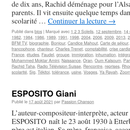
de dix ans, Rachid déménage pour l’Alsac
parents. Il vit ensuite quelque temps da
scolarité …
Continuer la lecture
→
Publié dans
bios
|
Marqué avec
1 2 3 Soleils
,
12 septembre
,
14 
1982
,
1984
,
1986
,
1989
,
1991
,
1998
,
2004
,
2006
,
2009
,
2013
,
2
BFM TV
,
biographie
,
Bonjour
,
Candice Mahout
,
Carte de séjour
francophone
,
chanteur
,
Charles Trenet
,
comptabilité
,
crise card
France
,
études
,
Faudel
,
groupe
,
immigration
,
inhumation
,
intégr
Mohammed Moktar Amini
,
Naissance
,
Oran
,
Oum Kalsoum
,
Par
Rachid Taha
,
Radio Télévision Suisse
,
Rencontre
,
reprises
,
Rho
scolarité
,
Sig
,
Tékitoi
,
tolérance
,
usine
,
Vosges
,
Ya Rayah
,
Zoo
ESPOSITO Giani
Publié le
17 août 2021
par
Passion Chanson
L’auteur-compositeur-interprète, acteur 
ESPOSITO naît le 23 août 1930 à Etter
père est italien. Sa mère, française, ac