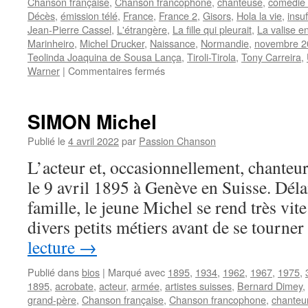
Chanson française
,
Chanson francophone
,
chanteuse
,
comédie 
Décès
,
émission télé
,
France
,
France 2
,
Gisors
,
Hola la vie
,
insu
Jean-Pierre Cassel
,
L'étrangère
,
La fille qui pleurait
,
La valise e
Marinheiro
,
Michel Drucker
,
Naissance
,
Normandie
,
novembre 2
Teolinda Joaquina de Sousa Lança
,
Tiroli-Tirola
,
Tony Carreira
,
sur
Warner
|
Commentaires fermés
DE
SUZA
Linda
SIMON Michel
Publié le
4 avril 2022
par
Passion Chanson
L’acteur et, occasionnellement, chante
le 9 avril 1895 à Genève en Suisse. Délai
famille, le jeune Michel se rend très vite
divers petits métiers avant de se tourn
lecture
→
Publié dans
bios
|
Marqué avec
1895
,
1934
,
1962
,
1967
,
1975
,
1895
,
acrobate
,
acteur
,
armée
,
artistes suisses
,
Bernard Dimey
,
grand-père
,
Chanson française
,
Chanson francophone
,
chanteu