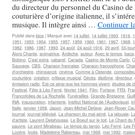
du directeur du personnel du Casino de
couturière d’origine italienne, il s’intéres
musique. Il intègre ainsi …
Continuer l
Publié dans
bios
|
Marqué avec
14 juillet
,
14 juillet 1993
,
1916
,
1
1951
,
1953
,
1954
,
1955
,
1957
,
1959
,
1960
,
1961
,
1967
,
1968
,
1
1982
,
1986
,
1987
,
1993
,
24 août
,
24 août 1916
,
29 avril
,
33-tou
Alors Chante
,
animatrice
,
Ardèche
,
auteur
,
Avec le temps
,
baca
Bobino
,
C'est extra
,
cabaret
,
Canada
,
Casino de Monte-Carlo
,
C
Sauvage
,
CBS
,
Chanson française
,
Chanson francophone
,
Char
d'orchestre
,
chimpanzé
,
cinéma
,
Comme à Ostende
,
compositeu
couturière
,
création
,
critique musical
,
Décès
,
diplôme
,
directeur
,
émission radio
,
Est-ce ainsi que les hommes vivent
,
études de dr
Festival
,
Fête à Léo Ferré
,
février 1941
,
Film
,
Forlane
,
FR3
,
Fra
Francofolies de La Rochelle
,
Funérailles
,
Grande-Bretagne
,
Guil
INA
,
inauguration
,
infanterie
,
Institut National de l'Audiovisuel
,
in
Italie
,
janvier 1958
,
Japon
,
Jean-Michel Defaye
,
Jean-Roger Ca
journal
,
journal télévisé
,
La chanson du mal-aimé
,
La jalousie
,
La
d'artiste
,
Laurent Delahousse
,
Le Boeuf sur le toit
,
Le Chant du
pauvre
,
Le pont Mirabeau
,
Le temps du tango
,
Léo Ferré
,
Les F
Lozère
,
lycée
,
Madeleine Rabereau
,
mai 1968
,
mai 1992
,
maiso