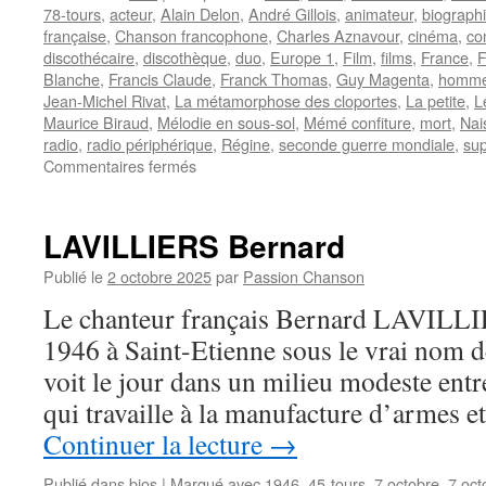
78-tours
,
acteur
,
Alain Delon
,
André Gillois
,
animateur
,
biograph
française
,
Chanson francophone
,
Charles Aznavour
,
cinéma
,
co
discothécaire
,
discothèque
,
duo
,
Europe 1
,
Film
,
films
,
France
,
F
Blanche
,
Francis Claude
,
Franck Thomas
,
Guy Magenta
,
homme
Jean-Michel Rivat
,
La métamorphose des cloportes
,
La petite
,
L
Maurice Biraud
,
Mélodie en sous-sol
,
Mémé confiture
,
mort
,
Nai
radio
,
radio périphérique
,
Régine
,
seconde guerre mondiale
,
sup
sur
Commentaires fermés
BIRAUD
Maurice
LAVILLIERS Bernard
Publié le
2 octobre 2025
par
Passion Chanson
Le chanteur français Bernard LAVILLIE
1946 à Saint-Etienne sous le vrai nom d
voit le jour dans un milieu modeste entr
qui travaille à la manufacture d’armes 
Continuer la lecture
→
Publié dans
bios
|
Marqué avec
1946
,
45-tours
,
7 octobre
,
7 oct