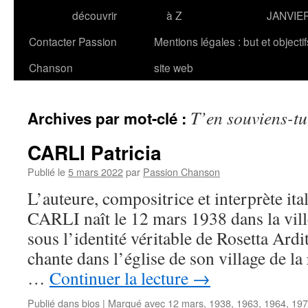
découvrir
à Z
JANVIE
Contacter Passion
Mentions légales : but et objecti
Chanson
site web
T’en souviens-t
Archives par mot-clé :
CARLI Patricia
Publié le
5 mars 2022
par
Passion Chanson
L’auteure, compositrice et interprète ita
CARLI naît le 12 mars 1938 dans la vill
sous l’identité véritable de Rosetta Ardit
chante dans l’église de son village de la
…
Continuer la lecture
→
Publié dans
bios
|
Marqué avec
12 mars
,
1938
,
1963
,
1964
,
197