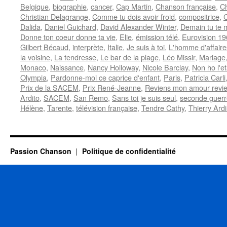
Belgique
,
biographie
,
cancer
,
Cap Martin
,
Chanson française
,
C
Christian Delagrange
,
Comme tu dois avoir froid
,
compositrice
,
C
Dalida
,
Daniel Guichard
,
David Alexander Winter
,
Demain tu te m
Donne ton coeur donne ta vie
,
Elie
,
émission télé
,
Eurovision 1
Gilbert Bécaud
,
interprète
,
Italie
,
Je suis à toi
,
L'homme d'affaire
la voisine
,
La tendresse
,
Le bar de la plage
,
Léo Missir
,
Mariage
Monaco
,
Naissance
,
Nancy Holloway
,
Nicole Barclay
,
Non ho l'e
Olympia
,
Pardonne-moi ce caprice d'enfant
,
Paris
,
Patricia Carli
Prix de la SACEM
,
Prix René-Jeanne
,
Reviens mon amour revi
Ardito
,
SACEM
,
San Remo
,
Sans toi je suis seul
,
seconde guerr
Hélène
,
Tarente
,
télévision française
,
Tendre Cathy
,
Thierry Ard
Passion Chanson
Politique de confidentialité