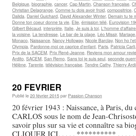
Belgique
,
biographie
,
cancer
,
Cap Martin
,
Chanson française
,
C
Christian Delagrange
,
Comme tu dois avoir froid
,
compositrice
,
C
Dalida
,
Daniel Guichard
,
David Alexander Winter
,
Demain tu te m
Donne ton coeur donne ta vie
,
Elie
,
émission télé
,
Eurovision 1
Gilbert Bécaud
,
interprète
,
Italie
,
Je suis à toi
,
L'homme d'affaire
la voisine
,
La tendresse
,
Le bar de la plage
,
Léo Missir
,
Mariage
Monaco
,
Naissance
,
Nancy Holloway
,
Nicole Barclay
,
Non ho l'e
Olympia
,
Pardonne-moi ce caprice d'enfant
,
Paris
,
Patricia Carli
Prix de la SACEM
,
Prix René-Jeanne
,
Reviens mon amour revi
Ardito
,
SACEM
,
San Remo
,
Sans toi je suis seul
,
seconde guerr
Hélène
,
Tarente
,
télévision française
,
Tendre Cathy
,
Thierry Ard
20 FEVRIER
Publié le
20 février 2015
par
Passion Chanson
20 février 1943 : Naissance, à Paris, du
CARLOS sous le nom de Jean-Chrisost
savoir plus sur sa vie et connaître sa bio
CLIQUER ICI. . . . . ********** . . . .