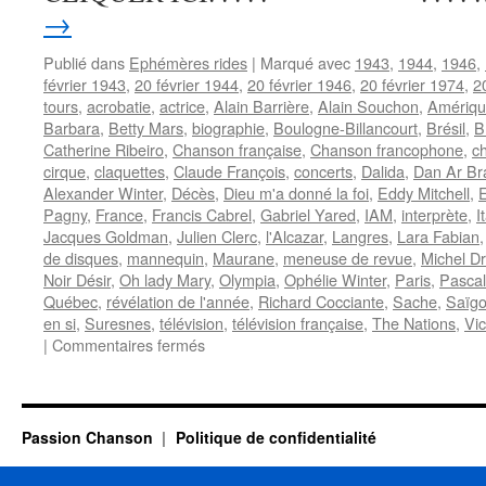
→
Publié dans
Ephémères rides
|
Marqué avec
1943
,
1944
,
1946
,
février 1943
,
20 février 1944
,
20 février 1946
,
20 février 1974
,
2
tours
,
acrobatie
,
actrice
,
Alain Barrière
,
Alain Souchon
,
Amérique
Barbara
,
Betty Mars
,
biographie
,
Boulogne-Billancourt
,
Brésil
,
B
Catherine Ribeiro
,
Chanson française
,
Chanson francophone
,
c
cirque
,
claquettes
,
Claude François
,
concerts
,
Dalida
,
Dan Ar Br
Alexander Winter
,
Décès
,
Dieu m'a donné la foi
,
Eddy Mitchell
,
Pagny
,
France
,
Francis Cabrel
,
Gabriel Yared
,
IAM
,
interprète
,
I
Jacques Goldman
,
Julien Clerc
,
l'Alcazar
,
Langres
,
Lara Fabian
de disques
,
mannequin
,
Maurane
,
meneuse de revue
,
Michel D
Noir Désir
,
Oh lady Mary
,
Olympia
,
Ophélie Winter
,
Paris
,
Pascal
Québec
,
révélation de l'année
,
Richard Cocciante
,
Sache
,
Saïg
en si
,
Suresnes
,
télévision
,
télévision française
,
The Nations
,
Vic
sur
|
Commentaires fermés
20
FEVRIER
Passion Chanson
Politique de confidentialité