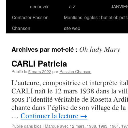
découvrir
à Z
JANVIE
Contacter Passion
Mentions légales : but et objecti
Chanson
site web
Oh lady Mary
Archives par mot-clé :
CARLI Patricia
Publié le
5 mars 2022
par
Passion Chanson
L’auteure, compositrice et interprète ita
CARLI naît le 12 mars 1938 dans la vill
sous l’identité véritable de Rosetta Ardit
chante dans l’église de son village de la
…
Continuer la lecture
→
Publié dans
bios
|
Marqué avec
12 mars
,
1938
,
1963
,
1964
,
197