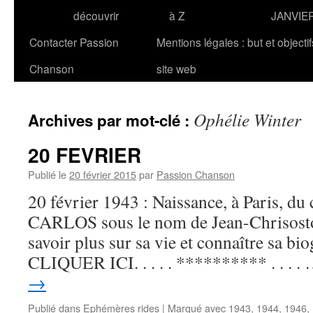
découvrir
à Z
JANVIE
Contacter Passion
Mentions légales : but et objecti
Chanson
site web
Ophélie Winter
Archives par mot-clé :
20 FEVRIER
Publié le
20 février 2015
par
Passion Chanson
20 février 1943 : Naissance, à Paris, du
CARLOS sous le nom de Jean-Chrisost
savoir plus sur sa vie et connaître sa bio
CLIQUER ICI. . . . . ********** . . . .
→
Publié dans
Ephémères rides
|
Marqué avec
1943
,
1944
,
1946
,