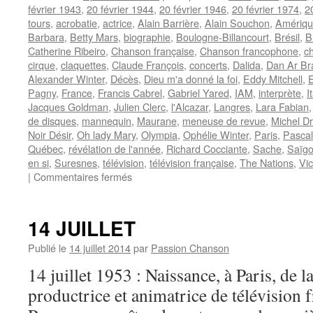
février 1943
,
20 février 1944
,
20 février 1946
,
20 février 1974
,
2
tours
,
acrobatie
,
actrice
,
Alain Barrière
,
Alain Souchon
,
Amérique
Barbara
,
Betty Mars
,
biographie
,
Boulogne-Billancourt
,
Brésil
,
B
Catherine Ribeiro
,
Chanson française
,
Chanson francophone
,
c
cirque
,
claquettes
,
Claude François
,
concerts
,
Dalida
,
Dan Ar Br
Alexander Winter
,
Décès
,
Dieu m'a donné la foi
,
Eddy Mitchell
,
Pagny
,
France
,
Francis Cabrel
,
Gabriel Yared
,
IAM
,
interprète
,
I
Jacques Goldman
,
Julien Clerc
,
l'Alcazar
,
Langres
,
Lara Fabian
de disques
,
mannequin
,
Maurane
,
meneuse de revue
,
Michel D
Noir Désir
,
Oh lady Mary
,
Olympia
,
Ophélie Winter
,
Paris
,
Pascal
Québec
,
révélation de l'année
,
Richard Cocciante
,
Sache
,
Saïg
en si
,
Suresnes
,
télévision
,
télévision française
,
The Nations
,
Vic
sur
|
Commentaires fermés
20
FEVRIER
14 JUILLET
Publié le
14 juillet 2014
par
Passion Chanson
14 juillet 1953 : Naissance, à Paris, de l
productrice et animatrice de télévisi