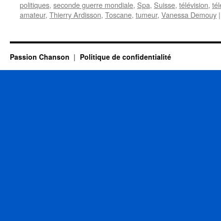
politiques
,
seconde guerre mondiale
,
Spa
,
Suisse
,
télévision
,
té
amateur
,
Thierry Ardisson
,
Toscane
,
tumeur
,
Vanessa Demouy
|
Passion Chanson
Politique de confidentialité