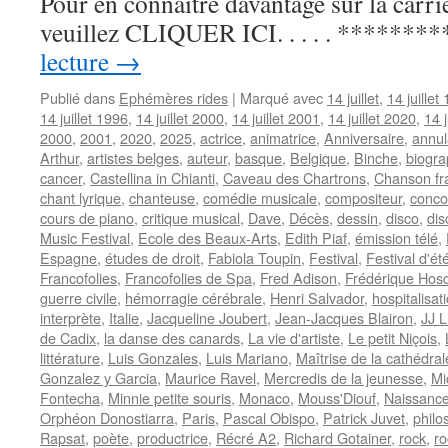
Pour en connaître davantage sur la carrièr
veuillez CLIQUER ICI. . . . . *********
lecture
→
Publié dans
Ephémères rides
|
Marqué avec
14 juillet
,
14 juillet
14 juillet 1996
,
14 juillet 2000
,
14 juillet 2001
,
14 juillet 2020
,
14 j
2000
,
2001
,
2020
,
2025
,
actrice
,
animatrice
,
Anniversaire
,
annul
Arthur
,
artistes belges
,
auteur
,
basque
,
Belgique
,
Binche
,
biogra
cancer
,
Castellina in Chianti
,
Caveau des Chartrons
,
Chanson fr
chant lyrique
,
chanteuse
,
comédie musicale
,
compositeur
,
conco
cours de piano
,
critique musical
,
Dave
,
Décès
,
dessin
,
disco
,
dis
Music Festival
,
Ecole des Beaux-Arts
,
Edith Piaf
,
émission télé
,
Espagne
,
études de droit
,
Fabiola Toupin
,
Festival
,
Festival d'é
Francofolies
,
Francofolies de Spa
,
Fred Adison
,
Frédérique Hos
guerre civile
,
hémorragie cérébrale
,
Henri Salvador
,
hospitalisat
interprète
,
Italie
,
Jacqueline Joubert
,
Jean-Jacques Blairon
,
JJ L
de Cadix
,
la danse des canards
,
La vie d'artiste
,
Le petit Niçois
,
littérature
,
Luis Gonzales
,
Luis Mariano
,
Maîtrise de la cathédr
Gonzalez y Garcia
,
Maurice Ravel
,
Mercredis de la jeunesse
,
Mi
Fontecha
,
Minnie petite souris
,
Monaco
,
Mouss'Diouf
,
Naissanc
Orphéon Donostiarra
,
Paris
,
Pascal Obispo
,
Patrick Juvet
,
philo
Rapsat
,
poète
,
productrice
,
Récré A2
,
Richard Gotainer
,
rock
,
ro