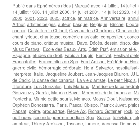
Publié dans
Ephémères rides
|
Marqué avec
14 juillet
,
14 juillet
14 juillet 1996
,
14 juillet 2000
,
14 juillet 2001
,
14 juillet 2020
,
14 j
2000
,
2001
,
2020
,
2025
,
actrice
,
animatrice
,
Anniversaire
,
annul
Arthur
,
artistes belges
,
auteur
,
basque
,
Belgique
,
Binche
,
biogra
cancer
,
Castellina in Chianti
,
Caveau des Chartrons
,
Chanson fr
chant lyrique
,
chanteuse
,
comédie musicale
,
compositeur
,
conco
cours de piano
,
critique musical
,
Dave
,
Décès
,
dessin
,
disco
,
dis
Music Festival
,
Ecole des Beaux-Arts
,
Edith Piaf
,
émission télé
,
Espagne
,
études de droit
,
Fabiola Toupin
,
Festival
,
Festival d'é
Francofolies
,
Francofolies de Spa
,
Fred Adison
,
Frédérique Hos
guerre civile
,
hémorragie cérébrale
,
Henri Salvador
,
hospitalisat
interprète
,
Italie
,
Jacqueline Joubert
,
Jean-Jacques Blairon
,
JJ L
de Cadix
,
la danse des canards
,
La vie d'artiste
,
Le petit Niçois
,
littérature
,
Luis Gonzales
,
Luis Mariano
,
Maîtrise de la cathédr
Gonzalez y Garcia
,
Maurice Ravel
,
Mercredis de la jeunesse
,
Mi
Fontecha
,
Minnie petite souris
,
Monaco
,
Mouss'Diouf
,
Naissanc
Orphéon Donostiarra
,
Paris
,
Pascal Obispo
,
Patrick Juvet
,
philo
Rapsat
,
poète
,
productrice
,
Récré A2
,
Richard Gotainer
,
rock
,
ro
politiques
,
seconde guerre mondiale
,
Spa
,
Suisse
,
télévision
,
té
amateur
,
Thierry Ardisson
,
Toscane
,
tumeur
,
Vanessa Demouy
|