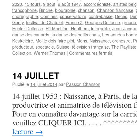
2020
,
45-tours
,
9 août
,
9 août 1947
,
accordéoniste
,
artistes bel
francophone
,
Binche
,
biographie
,
chanson
,
Chanson française
,
chorégraphie
,
Comines
,
conservatoire
,
contrebasse
,
Décès
,
Der
Genty
,
festival de Châtelet
,
France 2
,
Georges Delfosse
,
groupe
Hector Delfosse
,
Hit Machine
,
Houthem
,
interprète
,
Jean-Jacque
danse des canards
,
la danse des petits chats
,
Les années bonh
Keukeleire
,
Moi je dois faire pipi
,
Mons
,
Naissance
,
orchestre
,
P
producteur
,
spectacle
,
Suisse
,
télévision française
,
The Raylliste
sur
Collection
,
Werner Thomas
|
Commentaires fermés
LIONEL
JJ
14 JUILLET
Publié le
14 juillet 2014
par
Passion Chanson
14 juillet 1953 : Naissance, à Paris, de l
productrice et animatrice de télévisi
Pour en connaître davantage sur la carrièr
veuillez CLIQUER ICI. . . . . *********
lecture
→