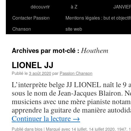
découvrir
à Z
JANVIE
Contacter Passion
Mentions légales : but et objecti
Chanson
site web
Houthem
Archives par mot-clé :
LIONEL JJ
Publié le
3 août 2020
par
Passion Chanson
L’interprète belge JJ LIONEL naît le 9 
sous le nom de Jean-Jacques Blairon. N
musiciens avec une mère pianiste nota
apprendre la guitare de manière autodid
Continuer la lecture
→
Publié dans
bios
|
Marqué avec
14 juillet
,
14 juillet 2020
,
1947
,
1