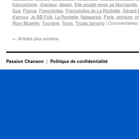
francophone
,
chanteur
,
dessin
,
Elle voulait revoir sa Normandie
Spa
,
France
,
Francofolies
,
Francofolies de La Rochelle
,
Gérard 
d'amour
,
Jo BB Folk
,
La Rochelle
,
Naissance
,
Paris
,
peinture
,
p
Roxy Musette
,
Touraine
,
Tours
,
Troglo dancing
|
Commentaires 
←
Articles plus anciens
Passion Chanson
Politique de confidentialité