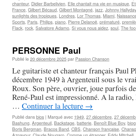
chanteur
,
Didier Barbelivien
,
Elle chantait ma vie en musique
,
Et
France
,
Gilbert Bécaud
,
Gilbert Montagné
,
jazz
,
Johnny Hallyda
sunlights des tropiques
,
Londres
,
Lor Thomas
,
Miami
,
Naissanc
Sports
,
Paris
,
Philips
,
piano
,
Pierre Delanoë
,
prématuré
,
premièr
Flack
,
rock
,
Salvatore Adamo
,
Si vous nous aidez
,
soul
,
The foo
PERSONNE Paul
Publié le
20 décembre 2025
par
Passion Chanson
Le guitariste et chanteur français Pau
décembre 1949 à Argenteuil sous le vr
Roux. Son père, ouvrier, joue parfois de
René-Paul est impressionné. A la radio, 
…
Continuer la lecture
→
Publié dans
bios
|
Marqué avec
1949
,
27 décembre
,
27 décemb
Bashung
,
Argenteuil
,
Backstage
,
batterie
,
Benoît Blue Boy
,
biog
Boris Bergman
,
Bracos Band
,
CBS
,
Chanson française
,
Chanso
Aznavour
,
Claude Nougaro
,
Comme un étranger
,
Eddy Mitchell
,