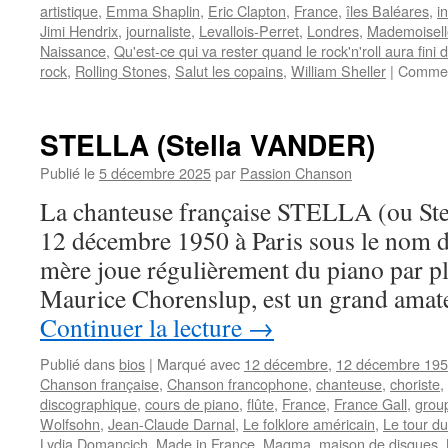
artistique
,
Emma Shaplin
,
Eric Clapton
,
France
,
îles Baléares
,
i
Jimi Hendrix
,
journaliste
,
Levallois-Perret
,
Londres
,
Mademoisell
Naissance
,
Qu'est-ce qui va rester quand le rock'n'roll aura fini d
rock
,
Rolling Stones
,
Salut les copains
,
William Sheller
|
Commen
STELLA (Stella VANDER)
Publié le
5 décembre 2025
par
Passion Chanson
La chanteuse française STELLA (ou St
12 décembre 1950 à Paris sous le nom de
mère joue régulièrement du piano par pla
Maurice Chorenslup, est un grand amate
Continuer la lecture
→
Publié dans
bios
|
Marqué avec
12 décembre
,
12 décembre 19
Chanson française
,
Chanson francophone
,
chanteuse
,
choriste
,
discographique
,
cours de piano
,
flûte
,
France
,
France Gall
,
grou
Wolfsohn
,
Jean-Claude Darnal
,
Le folklore américain
,
Le tour d
Lydia Domancich
,
Made in France
,
Magma
,
maison de disques
,