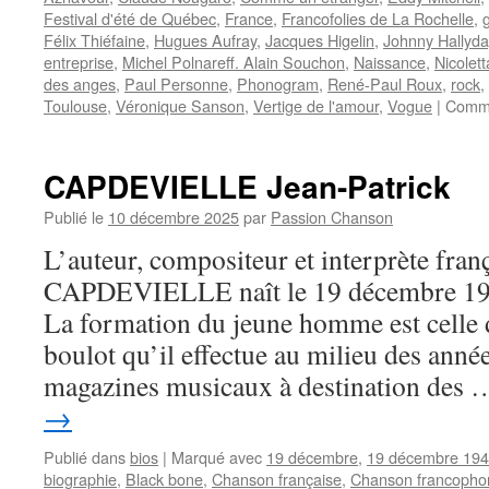
Festival d'été de Québec
,
France
,
Francofolies de La Rochelle
,
Félix Thiéfaine
,
Hugues Aufray
,
Jacques Higelin
,
Johnny Hallyda
entreprise
,
Michel Polnareff. Alain Souchon
,
Naissance
,
Nicolett
des anges
,
Paul Personne
,
Phonogram
,
René-Paul Roux
,
rock
,
Toulouse
,
Véronique Sanson
,
Vertige de l'amour
,
Vogue
|
Comme
CAPDEVIELLE Jean-Patrick
Publié le
10 décembre 2025
par
Passion Chanson
L’auteur, compositeur et interprète fran
CAPDEVIELLE naît le 19 décembre 1945
La formation du jeune homme est celle d
boulot qu’il effectue au milieu des ann
magazines musicaux à destination des
→
Publié dans
bios
|
Marqué avec
19 décembre
,
19 décembre 19
biographie
,
Black bone
,
Chanson française
,
Chanson francopho