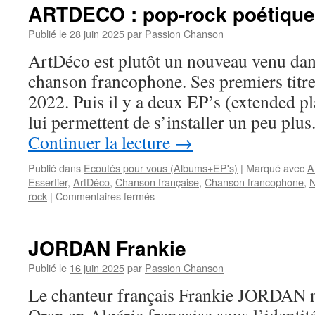
ARTDECO : pop-rock poétique
Publié le
28 juin 2025
par
Passion Chanson
ArtDéco est plutôt un nouveau venu dan
chanson francophone. Ses premiers titre
2022. Puis il y a deux EP’s (extended p
lui permettent de s’installer un peu plu
Continuer la lecture
→
Publié dans
Ecoutés pour vous (Albums+EP's)
|
Marqué avec
A
Essertier
,
ArtDéco
,
Chanson française
,
Chanson francophone
,
N
sur
rock
|
Commentaires fermés
ARTDECO
:
pop-
JORDAN Frankie
rock
poétique
Publié le
16 juin 2025
par
Passion Chanson
francophone
Le chanteur français Frankie JORDAN naî