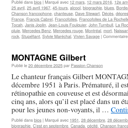
Publié dans
bios
|
Marqué avec
12 mars
,
12 mars 2016
,
12e arr
25 avril
,
25 avril 1967
,
45-tours
,
alcool
,
biographie
,
blues
,
Borde
Chanson francophone
,
chanteuse
,
Dave Stewart
,
Décès
,
dépres
France
,
Francis Cabrel
,
Francofolies
,
Francofolies de La Rochell
Tocah
,
Janis Joplin
,
Jean-Louis Foulquier
,
John Turnbull
,
La Roc
pluie
,
Mercedes Benz
,
Mercedes rouge
,
Montréal
,
mort
,
Naissa
rock
,
Stupéfiant
,
Sylvie Maréchal
,
Vivien Savage
|
Commentaire
MONTAGNE Gilbert
Publié le
20 décembre 2025
par
Passion Chanson
Le chanteur français Gilbert MONTAGN
décembre 1951 à Paris. Prématuré, il es
rétinopathie en couveuse et est désormai
cinq ans, alors qu’il est placé dans un é
pour les jeunes non-voyants, il …
Conti
Publié dans
bios
|
Marqué avec
1951
,
28 décembre
,
28 décemb
biographie
,
C'est en septembre
,
Canada
,
cécité
,
Chanson frança