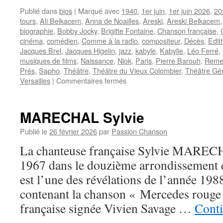
Publié dans
bios
|
Marqué avec
1940
,
1er juin
,
1er juin 2026
,
20
tours
,
Ali Belkacem
,
Anna de Noailles
,
Areski
,
Areski Belkacem
biographie
,
Bobby Jocky
,
Brigitte Fontaine
,
Chanson française
,
cinéma
,
comédien
,
Comme à la radio
,
compositeur
,
Décès
,
Edit
Jacques Brel
,
Jacques Higelin
,
jazz
,
kabyle
,
Kabylie
,
Léo Ferré
,
musiques de films
,
Naissance
,
Niok
,
Paris
,
Pierre Barouh
,
Reme
Prés
,
Sapho
,
Théâtre
,
Théâtre du Vieux Colombier
,
Théâtre Gér
sur
Versailles
|
Commentaires fermés
ARESKI
(BELKACEM)
MARECHAL Sylvie
Publié le
26 février 2026
par
Passion Chanson
La chanteuse française Sylvie MARECHA
1967 dans le douzième arrondissement de
est l’une des révélations de l’année 198
contenant la chanson « Mercedes rouge 
française signée Vivien Savage …
Conti