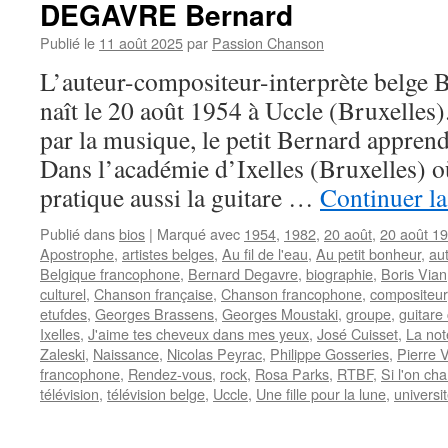
DEGAVRE Bernard
FORBANS,
Bébert,
Publié le
11 août 2025
par
Passion Chanson
est
L’auteur-compositeur-interprète bel
décédé
naît le 20 août 1954 à Uccle (Bruxelles)
par la musique, le petit Bernard apprend
Dans l’académie d’Ixelles (Bruxelles) où i
pratique aussi la guitare …
Continuer la
Publié dans
bios
|
Marqué avec
1954
,
1982
,
20 août
,
20 août 1
Apostrophe
,
artistes belges
,
Au fil de l'eau
,
Au petit bonheur
,
au
Belgique francophone
,
Bernard Degavre
,
biographie
,
Boris Vian
culturel
,
Chanson française
,
Chanson francophone
,
compositeur
etufdes
,
Georges Brassens
,
Georges Moustaki
,
groupe
,
guitare
Ixelles
,
J'aime tes cheveux dans mes yeux
,
José Cuisset
,
La not
Zaleski
,
Naissance
,
Nicolas Peyrac
,
Philippe Gosseries
,
Pierre 
francophone
,
Rendez-vous
,
rock
,
Rosa Parks
,
RTBF
,
Si l'on cha
télévision
,
télévision belge
,
Uccle
,
Une fille pour la lune
,
universi