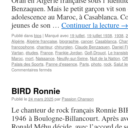
Oran en Algérie française sous l’identit
Benzaquen. Mais le petit garçon vit son
adolescence au Maroc, à Casablanca. 
jeunes de son …
Continuer la lecture
Publié dans
bios
|
Marqué avec
19 juillet
,
19 juillet 1938
,
1938
,
2
Algérie
,
Algérie française
,
biographie
,
cancer
,
Casablanca
,
Chan
francophone
,
chanteur
,
chirurgien
,
Claude Benzaquen
,
Daniel Fi
Vartan
,
études
,
France
,
Frankie Jordan
,
Golf-Drouot
,
Le transist
Maroc
,
mort
,
Naissance
,
Neuilly-sur-Seine
,
Nuit de la Nation
,
Off
Palais des Sports
,
Panne d'essence
,
Paris
,
photo
,
rock
,
Salut l
sur
Commentaires fermés
JORDAN
Frankie
BIRD Ronnie
Publié le
24 mars 2025
par
Passion Chanson
Le chanteur de rock français Ronnie BIR
1946 à Boulogne-Billancourt. Après avoi
Ronald Méhu décide, avec l’accord de so