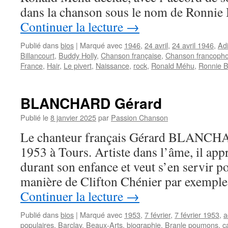
dans la chanson sous le nom de Ronnie B
Continuer la lecture
→
Publié dans
bios
|
Marqué avec
1946
,
24 avril
,
24 avril 1946
,
Ad
Billancourt
,
Buddy Holly
,
Chanson française
,
Chanson francoph
France
,
Hair
,
Le pivert
,
Naissance
,
rock
,
Ronald Méhu
,
Ronnie B
BLANCHARD Gérard
Publié le
8 janvier 2025
par
Passion Chanson
Le chanteur français Gérard BLANCHAR
1953 à Tours. Artiste dans l’âme, il ap
durant son enfance et veut s’en servir po
manière de Clifton Chénier par exemple
Continuer la lecture
→
Publié dans
bios
|
Marqué avec
1953
,
7 février
,
7 février 1953
,
a
populaires
,
Barclay
,
Beaux-Arts
,
biographie
,
Branle poumons
,
c