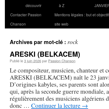
découvrir
à Z
JANVIE
Contacter Passion
Mentions légales : but et objecti
Chanson
site web
rock
Archives par mot-clé :
ARESKI (BELKACEM)
Publié le
3 juin 2026
par
Passion Chanson
Le compositeur, musicien, chanteur et 
ARESKI (BELKACEM) naît le 23 janvier
D’origines kabyles, ses parents sont alor
qui, après la seconde guerre mondiale, a
régulièrement des musiciens algériens d
donc …
Continuer la lecture
→