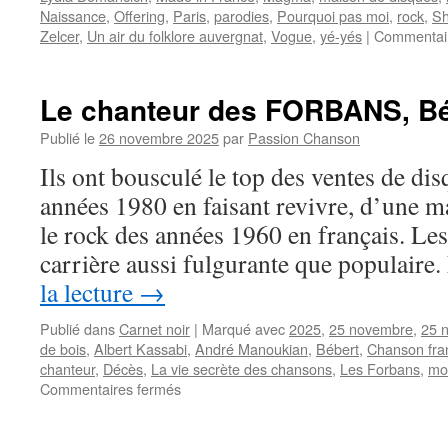
Naissance
,
Offering
,
Paris
,
parodies
,
Pourquoi pas moi
,
rock
,
Sh
Zelcer
,
Un air du folklore auvergnat
,
Vogue
,
yé-yés
|
Commentai
Le chanteur des FORBANS, Bé
Publié le
26 novembre 2025
par
Passion Chanson
Ils ont bousculé le top des ventes de di
années 1980 en faisant revivre, d’une ma
le rock des années 1960 en français. L
carrière aussi fulgurante que populair
la lecture
→
Publié dans
Carnet noir
|
Marqué avec
2025
,
25 novembre
,
25 
de bois
,
Albert Kassabi
,
André Manoukian
,
Bébert
,
Chanson fra
chanteur
,
Décès
,
La vie secrète des chansons
,
Les Forbans
,
mo
sur
Commentaires fermés
Le
chanteur
des