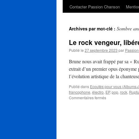
Contacter Passion Chanson
Mention
Sombre an
Archives par mot-clé :
Le rock vengeur, libé
Publié le
27 septembre 2023
par
Passio
Brune nous avait frappé par sa « R
extrait d’un premier opus éponyme pr
l’évolution artistique de la chant
Publié dans
Ecoutés pour vous (Albums+
francophone
,
électro
,
EP
,
pop
,
rock
,
Ruptu
sur
Commentaires fermés
Le
rock
vengeur,
libéré
et
puissant
de