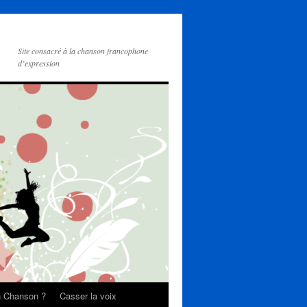
Site consacré à la chanson francophone
d’expression
on Chanson ?
Casser la voix