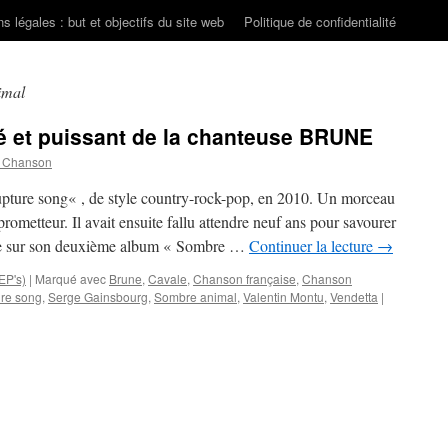
s légales : but et objectifs du site web
Politique de confidentialité
imal
ré et puissant de la chanteuse BRUNE
n Chanson
upture song« , de style country-rock-pop, en 2010. Un morceau
ometteur. Il avait ensuite fallu attendre neuf ans pour savourer
euse sur son deuxième album « Sombre …
Continuer la lecture
→
EP's)
|
Marqué avec
Brune
,
Cavale
,
Chanson française
,
Chanson
re song
,
Serge Gainsbourg
,
Sombre animal
,
Valentin Montu
,
Vendetta
|