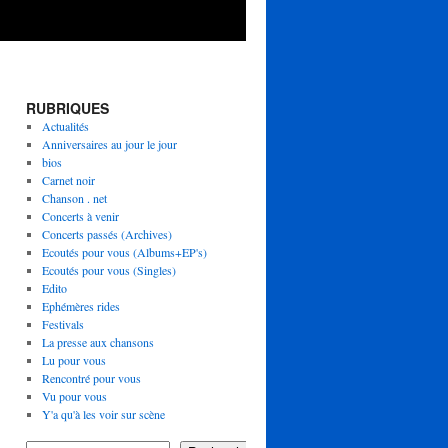
RUBRIQUES
Actualités
Anniversaires au jour le jour
bios
Carnet noir
Chanson . net
Concerts à venir
Concerts passés (Archives)
Ecoutés pour vous (Albums+EP's)
Ecoutés pour vous (Singles)
Edito
Ephémères rides
Festivals
La presse aux chansons
Lu pour vous
Rencontré pour vous
Vu pour vous
Y'a qu'à les voir sur scène