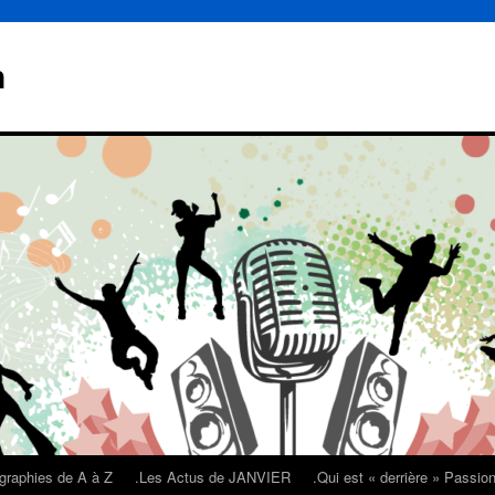
n
graphies de A à Z
.Les Actus de JANVIER
.Qui est « derrière » Passi