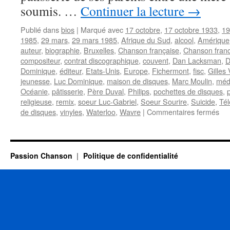
soumis. …
Continuer la lecture
→
Publié dans
bios
|
Marqué avec
17 octobre
,
17 octobre 1933
,
19
1985
,
29 mars
,
29 mars 1985
,
Afrique du Sud
,
alcool
,
Amérique
auteur
,
biographie
,
Bruxelles
,
Chanson française
,
Chanson fran
compositeur
,
contrat discographique
,
couvent
,
Dan Lacksman
,
D
Dominique
,
éditeur
,
Etats-Unis
,
Europe
,
Fichermont
,
fisc
,
Gilles 
jeunesse
,
Luc Dominique
,
maison de disques
,
Marc Moulin
,
méd
Océanie
,
pâtisserie
,
Père Duval
,
Philips
,
pochettes de disques
,
religieuse
,
remix
,
soeur Luc-Gabriel
,
Soeur Sourire
,
Suicide
,
Tél
sur
de disques
,
vinyles
,
Waterloo
,
Wavre
|
Commentaires fermés
SO
SO
Passion Chanson
Politique de confidentialité