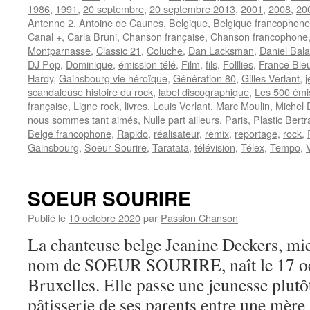
1986
,
1991
,
20 septembre
,
20 septembre 2013
,
2001
,
2008
,
20
Antenne 2
,
Antoine de Caunes
,
Belgique
,
Belgique francophone
Canal +
,
Carla Bruni
,
Chanson française
,
Chanson francophone
Montparnasse
,
Classic 21
,
Coluche
,
Dan Lacksman
,
Daniel Bal
DJ Pop
,
Dominique
,
émission télé
,
Film
,
fils
,
Folllies
,
France Ble
Hardy
,
Gainsbourg vie héroïque
,
Génération 80
,
Gilles Verlant
,
scandaleuse histoire du rock
,
label discographique
,
Les 500 émis
française
,
Ligne rock
,
livres
,
Louis Verlant
,
Marc Moulin
,
Michel 
nous sommes tant aimés
,
Nulle part ailleurs
,
Paris
,
Plastic Bert
Belge francophone
,
Rapido
,
réalisateur
,
remix
,
reportage
,
rock
,
Gainsbourg
,
Soeur Sourire
,
Taratata
,
télévision
,
Télex
,
Tempo
,
SOEUR SOURIRE
Publié le
10 octobre 2020
par
Passion Chanson
La chanteuse belge Jeanine Deckers, mi
nom de SOEUR SOURIRE, naît le 17 oc
Bruxelles. Elle passe une jeunesse plutô
pâtisserie de ses parents entre une mère 