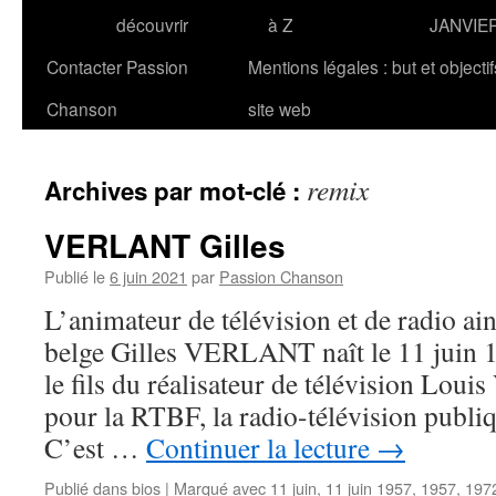
découvrir
à Z
JANVIE
Contacter Passion
Mentions légales : but et objecti
Chanson
site web
remix
Archives par mot-clé :
VERLANT Gilles
Publié le
6 juin 2021
par
Passion Chanson
L’animateur de télévision et de radio ain
belge Gilles VERLANT naît le 11 juin 19
le fils du réalisateur de télévision Louis 
pour la RTBF, la radio-télévision publi
C’est …
Continuer la lecture
→
Publié dans
bios
|
Marqué avec
11 juin
,
11 juin 1957
,
1957
,
197