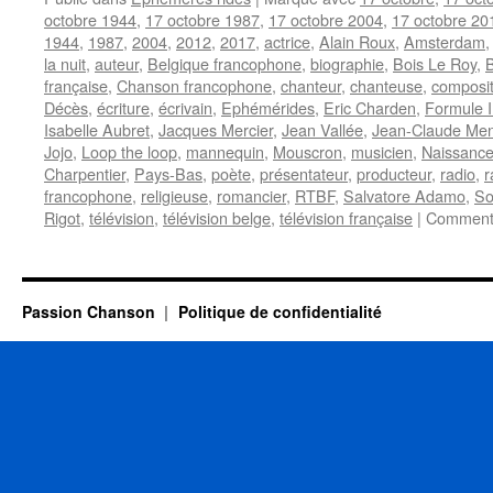
octobre 1944
,
17 octobre 1987
,
17 octobre 2004
,
17 octobre 20
1944
,
1987
,
2004
,
2012
,
2017
,
actrice
,
Alain Roux
,
Amsterdam
la nuit
,
auteur
,
Belgique francophone
,
biographie
,
Bois Le Roy
,
française
,
Chanson francophone
,
chanteur
,
chanteuse
,
composit
Décès
,
écriture
,
écrivain
,
Ephémérides
,
Eric Charden
,
Formule I
Isabelle Aubret
,
Jacques Mercier
,
Jean Vallée
,
Jean-Claude Men
Jojo
,
Loop the loop
,
mannequin
,
Mouscron
,
musicien
,
Naissanc
Charpentier
,
Pays-Bas
,
poète
,
présentateur
,
producteur
,
radio
,
r
francophone
,
religieuse
,
romancier
,
RTBF
,
Salvatore Adamo
,
So
Rigot
,
télévision
,
télévision belge
,
télévision française
|
Commenta
Passion Chanson
Politique de confidentialité