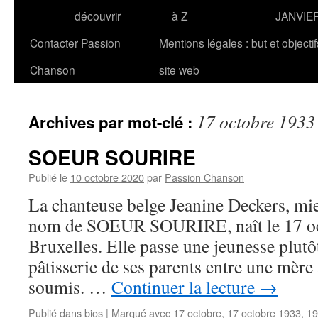
découvrir
à Z
JANVIE
Contacter Passion
Mentions légales : but et objecti
Chanson
site web
17 octobre 1933
Archives par mot-clé :
SOEUR SOURIRE
Publié le
10 octobre 2020
par
Passion Chanson
La chanteuse belge Jeanine Deckers, mi
nom de SOEUR SOURIRE, naît le 17 oc
Bruxelles. Elle passe une jeunesse plutô
pâtisserie de ses parents entre une mère 
soumis. …
Continuer la lecture
→
Publié dans
bios
|
Marqué avec
17 octobre
,
17 octobre 1933
,
19