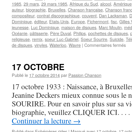
1985
,
29 mars
,
29 mars 1985
,
Afrique du Sud
,
alcool
,
Amérique
auteur
,
biographie
,
Bruxelles
,
Chanson française
,
Chanson fran
compositeur
,
contrat discographique
,
couvent
,
Dan Lacksman
,
D
Dominique
,
éditeur
,
Etats-Unis
,
Europe
,
Fichermont
,
fisc
,
Gilles 
jeunesse
,
Luc Dominique
,
maison de disques
,
Marc Moulin
,
méd
Océanie
,
pâtisserie
,
Père Duval
,
Philips
,
pochettes de disques
,
religieuse
,
remix
,
soeur Luc-Gabriel
,
Soeur Sourire
,
Suicide
,
Tél
sur
de disques
,
vinyles
,
Waterloo
,
Wavre
|
Commentaires fermés
SO
SO
17 OCTOBRE
Publié le
17 octobre 2014
par
Passion Chanson
17 octobre 1933 : Naissance, à Bruxelles
Jeanine Deckers mieux connue sous l
SOURIRE. Pour en savoir plus sur sa vie
biographie, veuillez CLIQUER ICI. . .
Continuer la lecture
→
Publié dans
Ephémères rides
|
Marqué avec
17 octobre
,
17 oct