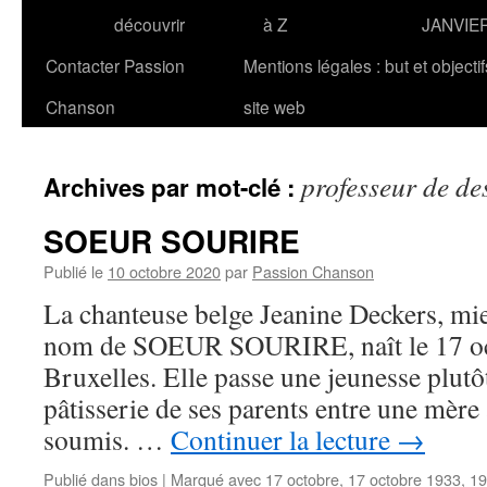
découvrir
à Z
JANVIE
Contacter Passion
Mentions légales : but et objecti
Chanson
site web
professeur de de
Archives par mot-clé :
SOEUR SOURIRE
Publié le
10 octobre 2020
par
Passion Chanson
La chanteuse belge Jeanine Deckers, mi
nom de SOEUR SOURIRE, naît le 17 oc
Bruxelles. Elle passe une jeunesse plutô
pâtisserie de ses parents entre une mère 
soumis. …
Continuer la lecture
→
Publié dans
bios
|
Marqué avec
17 octobre
,
17 octobre 1933
,
19