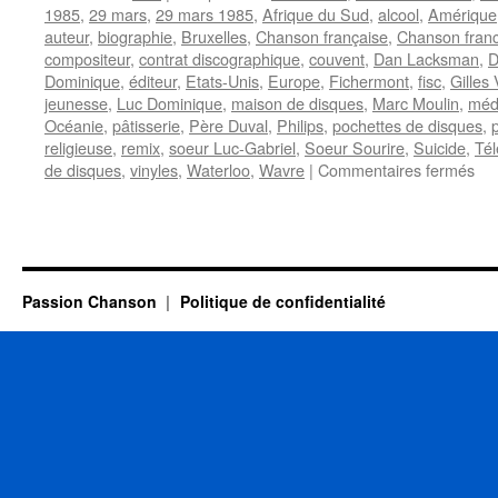
1985
,
29 mars
,
29 mars 1985
,
Afrique du Sud
,
alcool
,
Amérique
auteur
,
biographie
,
Bruxelles
,
Chanson française
,
Chanson fran
compositeur
,
contrat discographique
,
couvent
,
Dan Lacksman
,
D
Dominique
,
éditeur
,
Etats-Unis
,
Europe
,
Fichermont
,
fisc
,
Gilles 
jeunesse
,
Luc Dominique
,
maison de disques
,
Marc Moulin
,
méd
Océanie
,
pâtisserie
,
Père Duval
,
Philips
,
pochettes de disques
,
religieuse
,
remix
,
soeur Luc-Gabriel
,
Soeur Sourire
,
Suicide
,
Tél
sur
de disques
,
vinyles
,
Waterloo
,
Wavre
|
Commentaires fermés
SO
SO
Passion Chanson
Politique de confidentialité