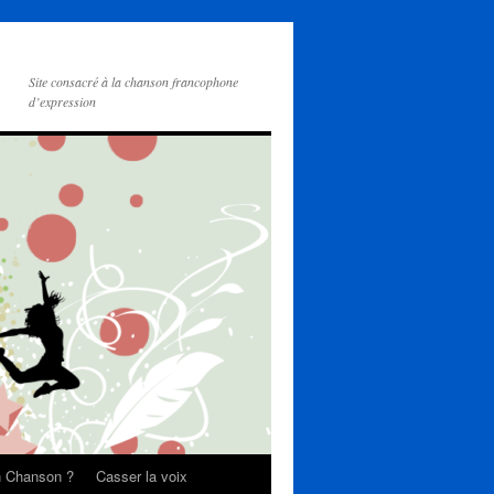
Site consacré à la chanson francophone
d’expression
on Chanson ?
Casser la voix