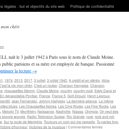
s légales : but et objectifs du site web
Politique de confidentialité
e mon chéri
son
 naît le 3 juillet 1942 à Paris sous le nom de Claude Moine.
ts public parisiens et sa mère est employée de banque. Passionné
ntinuer la lecture
→
61
,
1974
,
2013
,
2017
,
3 juillet
,
3 juillet 1942
,
A crédit et en stéréo
,
Alice
,
C'est la vie mon chéri
,
C'est un rocker
,
Chanson française
,
Chanson
es
,
chaussettes Stemm
,
Claude Moine
,
country
,
country-rock
,
Eddy Dane et
En décapotable Pontiac
,
France
,
France 5
,
Golf-Drouot
,
Henri Leproux
,
bientôt
,
Jean Fernandez
,
Johnny Hallyday
,
La dernière séance
,
La même
ottes blues
,
Les Chaussettes Noires
,
Les Cinq Rocks
,
Les Five Rocks
,
Les
A
,
Melody TV
,
Monthléry
,
Naissance
,
Nashville
,
Niassa
,
Olympia
,
On veut des
e boogie woogie
,
Radio Télévision Suisse
,
Rio Grande
,
rock
,
rock and roll
,
re
,
Sur la route de Memphis
,
Toujours un coin qui me rappelle
,
Tu parles trop
,
sur
Victoire d'honneur
,
Victoires de la musique
|
Commentaires fermés