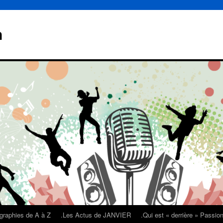
n
graphies de A à Z
.Les Actus de JANVIER
.Qui est « derrière » Passi