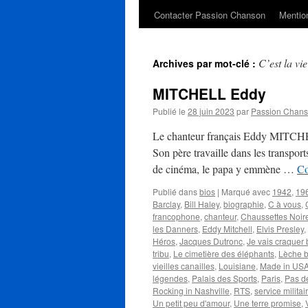
Contacter Passion Chanson
Mention
C’est la vi
Archives par mot-clé :
MITCHELL Eddy
Publié le
28 juin 2023
par
Passion Chan
Le chanteur français Eddy MITCHELL
Son père travaille dans les transpor
de cinéma, le papa y emmène …
Co
Publié dans
bios
|
Marqué avec
1942
,
19
Barclay
,
Bill Haley
,
biographie
,
C à vous
,
francophone
,
chanteur
,
Chaussettes Noir
les Danners
,
Eddy Mitchell
,
Elvis Presley
,
Héros
,
Jacques Dutronc
,
Je vais craquer 
tribu
,
Le cimetière des éléphants
,
Lèche b
vieilles canailles
,
Louisiane
,
Made in US
légendes
,
Palais des Sports
,
Paris
,
Pas d
Rocking in Nashville
,
RTS
,
service militai
Un petit peu d'amour
,
Une terre promise
,