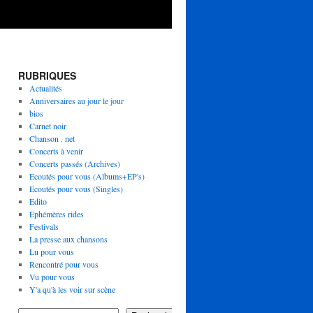
RUBRIQUES
Actualités
Anniversaires au jour le jour
bios
Carnet noir
Chanson . net
Concerts à venir
Concerts passés (Archives)
Ecoutés pour vous (Albums+EP's)
Ecoutés pour vous (Singles)
Edito
Ephémères rides
Festivals
La presse aux chansons
Lu pour vous
Rencontré pour vous
Vu pour vous
Y'a qu'à les voir sur scène