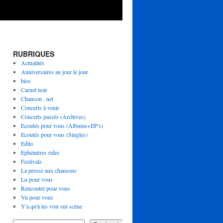
RUBRIQUES
Actualités
Anniversaires au jour le jour
bios
Carnet noir
Chanson . net
Concerts à venir
Concerts passés (Archives)
Ecoutés pour vous (Albums+EP's)
Ecoutés pour vous (Singles)
Edito
Ephémères rides
Festivals
La presse aux chansons
Lu pour vous
Rencontré pour vous
Vu pour vous
Y'a qu'à les voir sur scène