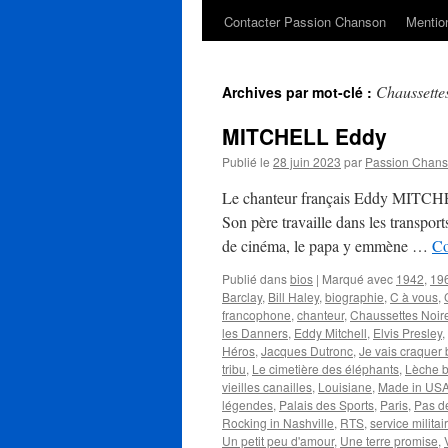
Contacter Passion Chanson
Mention
Chaussette
Archives par mot-clé :
MITCHELL Eddy
Publié le
28 juin 2023
par
Passion Chan
Le chanteur français Eddy MITCHELL
Son père travaille dans les transpor
de cinéma, le papa y emmène …
Co
Publié dans
bios
|
Marqué avec
1942
,
19
Barclay
,
Bill Haley
,
biographie
,
C à vous
,
francophone
,
chanteur
,
Chaussettes Noir
les Danners
,
Eddy Mitchell
,
Elvis Presley
,
Héros
,
Jacques Dutronc
,
Je vais craquer 
tribu
,
Le cimetière des éléphants
,
Lèche b
vieilles canailles
,
Louisiane
,
Made in US
légendes
,
Palais des Sports
,
Paris
,
Pas d
Rocking in Nashville
,
RTS
,
service militai
Un petit peu d'amour
,
Une terre promise
,