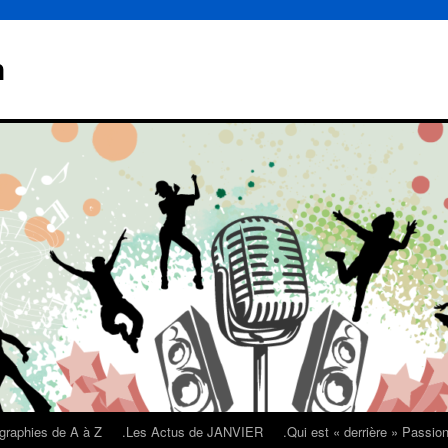
n
graphies de A à Z
.Les Actus de JANVIER
.Qui est « derrière » Passi