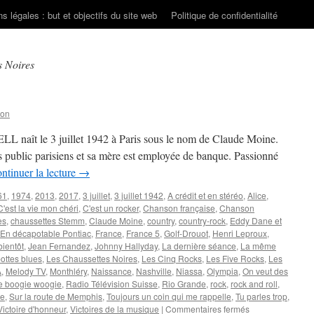
s légales : but et objectifs du site web
Politique de confidentialité
s Noires
son
 naît le 3 juillet 1942 à Paris sous le nom de Claude Moine.
ts public parisiens et sa mère est employée de banque. Passionné
ntinuer la lecture
→
61
,
1974
,
2013
,
2017
,
3 juillet
,
3 juillet 1942
,
A crédit et en stéréo
,
Alice
,
C'est la vie mon chéri
,
C'est un rocker
,
Chanson française
,
Chanson
es
,
chaussettes Stemm
,
Claude Moine
,
country
,
country-rock
,
Eddy Dane et
En décapotable Pontiac
,
France
,
France 5
,
Golf-Drouot
,
Henri Leproux
,
bientôt
,
Jean Fernandez
,
Johnny Hallyday
,
La dernière séance
,
La même
ottes blues
,
Les Chaussettes Noires
,
Les Cinq Rocks
,
Les Five Rocks
,
Les
A
,
Melody TV
,
Monthléry
,
Naissance
,
Nashville
,
Niassa
,
Olympia
,
On veut des
e boogie woogie
,
Radio Télévision Suisse
,
Rio Grande
,
rock
,
rock and roll
,
re
,
Sur la route de Memphis
,
Toujours un coin qui me rappelle
,
Tu parles trop
,
sur
Victoire d'honneur
,
Victoires de la musique
|
Commentaires fermés