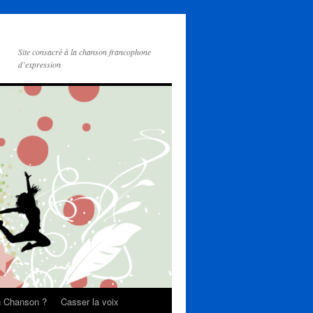
Site consacré à la chanson francophone
d’expression
on Chanson ?
Casser la voix