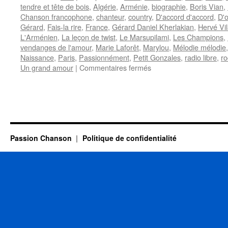
tendre et tête de bois
,
Algérie
,
Arménie
,
biographie
,
Boris Vian
,
Chanson francophone
,
chanteur
,
country
,
D'accord d'accord
,
D'o
Gérard
,
Fais-la rire
,
France
,
Gérard Daniel Kherlakian
,
Hervé Vi
L'Arménien
,
La leçon de twist
,
Le Marsupilami
,
Les Champions
,
vendanges de l'amour
,
Marie Laforêt
,
Marylou
,
Mélodie mélodie
Naissance
,
Paris
,
Passionnément
,
Petit Gonzales
,
radio libre
,
ro
sur
Un grand amour
|
Commentaires fermés
GERARD
Danyel
Passion Chanson
Politique de confidentialité