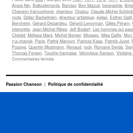
Anaïs Nin
,
Balbutiements
,
Barclay
,
Ben Mazué
,
biographie
,
Brig
Chanson francophone
,
chanteur
,
Chatou
,
Claude-Michel Schön
mots
,
Didier Barbelivien
,
directeur artistique
,
église
,
Esther Galil
Bernheim
,
Gérard Depardieu
,
Gérard Lenorman
,
Gilles Péram
,
interprète
,
Jean-Michel Ribes
,
Jeff Bodart
,
Les hommes qui pas
Chédid
,
Mélissa Mars
,
Michel Berger
,
Miossec
,
Miss Gaffe
,
Mon 
n'a changé
,
Paris
,
Pathé Marconi
,
Patricia Kaas
,
Patrick Juvet
,
Poppys
,
Quentin Mosimann
,
Renaud
,
rock
,
Romane Serda
,
Ser
Thomas Fersen
,
Touche française
,
Véronique Sanson
,
Violaine
sur
Commentaires fermés
BERNHEIM
François
Passion Chanson
Politique de confidentialité