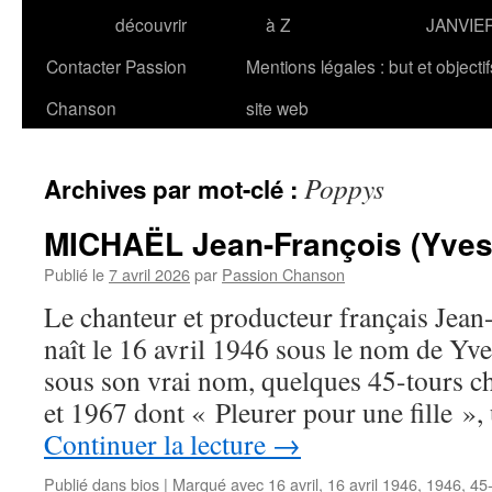
découvrir
à Z
JANVIE
Contacter Passion
Mentions légales : but et objecti
Chanson
site web
Poppys
Archives par mot-clé :
MICHAËL Jean-François (Yve
Publié le
7 avril 2026
par
Passion Chanson
Le chanteur et producteur français J
naît le 16 avril 1946 sous le nom de Yves
sous son vrai nom, quelques 45-tours c
et 1967 dont « Pleurer pour une fille »
Continuer la lecture
→
Publié dans
bios
|
Marqué avec
16 avril
,
16 avril 1946
,
1946
,
45-