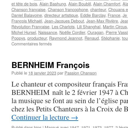
et tête de bois
,
Alain Bashung
,
Alain Boublil
,
Alain Chamfort
,
Al
Chanson française
,
Chanson francophone
,
chanteur
,
Chouans e
Daniel Balavoine
,
directeur artistique
,
Eddie Barclay
,
France
,
Je
François Michaël
,
Jean-Jacques Debout
,
Jean-Max Rivière
,
Jean
Révolution Française
,
Les Charlots
,
Lili Shanghaï
,
Martin Circus
Michel Hursel
,
Naissance
,
Noëlle Cordier
,
Ouragan
,
Pierre Vassi
Poppys
,
producteur
,
Raymond Jeannot
,
Renaud
,
Stéphanie
,
tou
sur
Commentaires fermés
MICHAËL
Jean-
François
BERNHEIM François
(Yves
ROZE)
Publié le
18 janvier 2023
par
Passion Chanson
Le chanteur et compositeur français Fra
BERNHEIM naît le 2 février 1947 à Cha
la musique se font au sein de l’église par
chez les Petits Chanteurs à la Croix de 
Continuer la lecture
→
Publié dans
bios
|
Marqué avec
1947
,
1971
,
1973
,
1977
,
2 févri