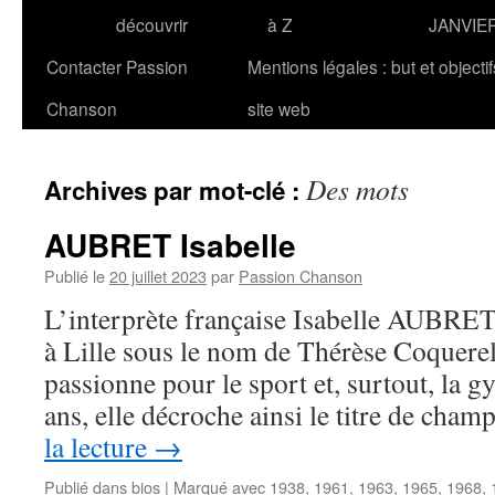
découvrir
à Z
JANVIE
Contacter Passion
Mentions légales : but et objecti
Chanson
site web
Des mots
Archives par mot-clé :
AUBRET Isabelle
Publié le
20 juillet 2023
par
Passion Chanson
L’interprète française Isabelle AUBRET, 
à Lille sous le nom de Thérèse Coquerell
passionne pour le sport et, surtout, la 
ans, elle décroche ainsi le titre de ch
la lecture
→
Publié dans
bios
|
Marqué avec
1938
,
1961
,
1963
,
1965
,
1968
,