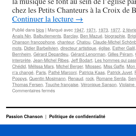
la musique se font au sein de l’église par
chez les Petits Chanteurs à la Croix de 
Continuer la lecture
→
Publié dans
bios
|
Marqué avec
1947
,
1971
,
1973
,
1977
,
2 févri
Anaïs Nin
,
Balbutiements
,
Barclay
,
Ben Mazué
,
biographie
,
Brig
Chanson francophone
,
chanteur
,
Chatou
,
Claude-Michel Schön
mots
,
Didier Barbelivien
,
directeur artistique
,
église
,
Esther Galil
Bernheim
,
Gérard Depardieu
,
Gérard Lenorman
,
Gilles Péram
,
interprète
,
Jean-Michel Ribes
,
Jeff Bodart
,
Les hommes qui pas
Chédid
,
Mélissa Mars
,
Michel Berger
,
Miossec
,
Miss Gaffe
,
Mon 
n'a changé
,
Paris
,
Pathé Marconi
,
Patricia Kaas
,
Patrick Juvet
,
Poppys
,
Quentin Mosimann
,
Renaud
,
rock
,
Romane Serda
,
Ser
Thomas Fersen
,
Touche française
,
Véronique Sanson
,
Violaine
sur
Commentaires fermés
BERNHEIM
François
Passion Chanson
Politique de confidentialité