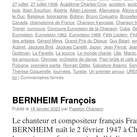
27 juillet
,
27 juillet 1938
,
Académie Charles-Cros
,
accident
,
accid
bois
,
Alain Souchon
,
Algérie
,
Allain Leprest
,
Allemagne
,
Allons 
le-Duc
,
Belgique
,
biographie
,
Bobino
,
Bruno Coquatrix
,
Bruxelle
Canada
,
championne de France
,
Chanson française
,
Chanson f
Trenet
,
concours
,
Concours Eurovision de la Chanson
,
Cuba
,
Dé
Eurovision
,
Eurovision 1962
,
Eurovision 1968
,
Félix Leclerc
,
Fin
des artistes
,
Gérard Meys
,
Grand-Prix du Disque
,
Guy Béart
,
gy
Aubret
,
Jacques Brel
,
Jacques Canetti
,
Japon
,
Jean Ferrat
,
Jea
Goldman
,
La Fanette
,
La source
,
Le monde chante
,
Lille
,
Maroc
les amoureux
,
Olympia
,
orchestre de danse
,
Pain brûlé et café s
Pologne
,
première partie
,
Romain Didier
,
Salvatore Adamo
,
Ser
Thérèse Coquerelle
,
tournées
,
Tunisie
,
Un premier amour
,
URS
sur
toi
|
Commentaires fermés
AUBRET
Isabelle
BERNHEIM François
Publié le
18 janvier 2023
par
Passion Chanson
Le chanteur et compositeur français Fra
BERNHEIM naît le 2 février 1947 à Cha