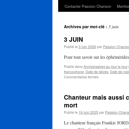
Contacter Passion Chanson
Mention
3 juin
Archives par mot-clé :
3 JUIN
Publié le
3 juin 2026
par
Passion Chans
Pour tout savoir sur les éphéméride
Publié dans
Anniversaires au jour le jour
francophone
,
Date de décès
,
Date de nai
sur
Commentaires fermés
3
JUIN
Chanteur mais aussi c
mort
Publié le
16 juin 2025
par
Passion Chan
Le chanteur français Frankie JORDA