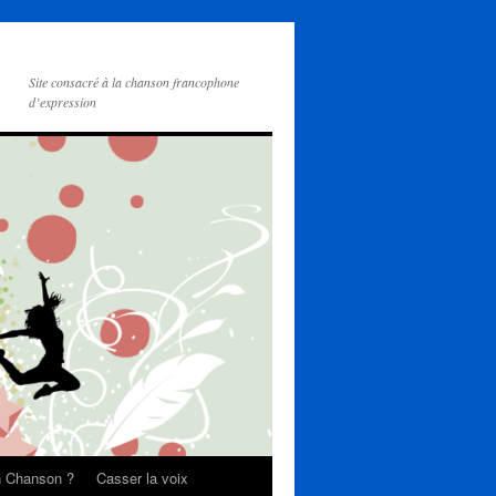
Site consacré à la chanson francophone
d’expression
on Chanson ?
Casser la voix