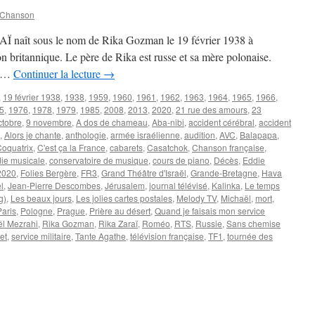
 Chanson
AÏ naît sous le nom de Rika Gozman le 19 février 1938 à
on britannique. Le père de Rika est russe et sa mère polonaise.
ël …
Continuer la lecture
→
,
19 février 1938
,
1938
,
1959
,
1960
,
1961
,
1962
,
1963
,
1964
,
1965
,
1966
,
5
,
1976
,
1978
,
1979
,
1985
,
2008
,
2013
,
2020
,
21 rue des amours
,
23
ctobre
,
9 novembre
,
A dos de chameau
,
Aba-nibi
,
accident cérébral
,
accident
,
Alors je chante
,
anthologie
,
armée israélienne
,
audition
,
AVC
,
Balapapa
,
oquatrix
,
C'est ça la France
,
cabarets
,
Casatchok
,
Chanson française
,
ie musicale
,
conservatoire de musique
,
cours de piano
,
Décès
,
Eddie
 2020
,
Folies Bergère
,
FR3
,
Grand Théâtre d'Israël
,
Grande-Bretagne
,
Hava
l
,
Jean-Pierre Descombes
,
Jérusalem
,
journal télévisé
,
Kalinka
,
Le temps
g)
,
Les beaux jours
,
Les jolies cartes postales
,
Melody TV
,
Michaël
,
mort
,
Paris
,
Pologne
,
Prague
,
Prière au désert
,
Quand je faisais mon service
l Mezrahi
,
Rika Gozman
,
Rika Zaraï
,
Roméo
,
RTS
,
Russie
,
Sans chemise
et
,
service militaire
,
Tante Agathe
,
télévision française
,
TF1
,
tournée des