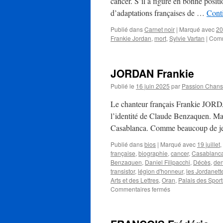
cancer. S’il a figuré en bonne posit
d’adaptations françaises de …
Conti
Publié dans
Carnet noir
|
Marqué avec
20
Frankie Jordan
,
mort
,
Sylvie Vartan
|
Comm
JORDAN Frankie
Publié le
16 juin 2025
par
Passion Chan
Le chanteur français Frankie JORDAN
l’identité de Claude Benzaquen. Mai
Casablanca. Comme beaucoup de j
Publié dans
bios
|
Marqué avec
19 juillet
,
française
,
biographie
,
cancer
,
Casablanc
Benzaquen
,
Daniel Filipacchi
,
Décès
,
den
transistor
,
légion d'honneur
,
les Jordanett
Arts et des Lettres
,
Oran
,
Palais des Sport
sur
Commentaires fermés
JORDAN
Frankie