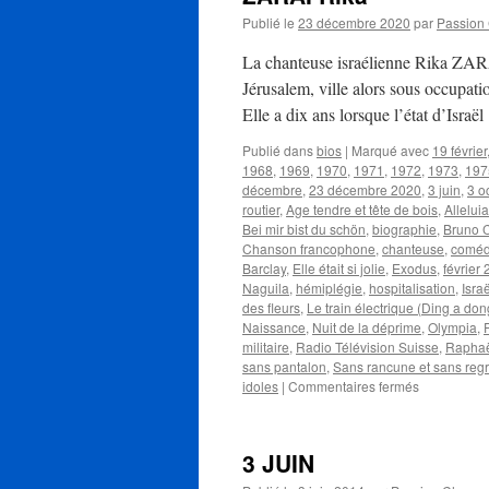
Publié le
23 décembre 2020
par
Passion
La chanteuse israélienne Rika ZAR
Jérusalem, ville alors sous occupati
Elle a dix ans lorsque l’état d’Isra
Publié dans
bios
|
Marqué avec
19 février
1968
,
1969
,
1970
,
1971
,
1972
,
1973
,
197
décembre
,
23 décembre 2020
,
3 juin
,
3 o
routier
,
Age tendre et tête de bois
,
Alleluia
Bei mir bist du schön
,
biographie
,
Bruno C
Chanson francophone
,
chanteuse
,
coméd
Barclay
,
Elle était si jolie
,
Exodus
,
février
Naguila
,
hémiplégie
,
hospitalisation
,
Israë
des fleurs
,
Le train électrique (Ding a don
Naissance
,
Nuit de la déprime
,
Olympia
,
militaire
,
Radio Télévision Suisse
,
Raphaë
sans pantalon
,
Sans rancune et sans regr
sur
idoles
|
Commentaires fermés
ZARAÏ
Rika
3 JUIN