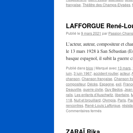
française
,
Théâtre des Champs-Elysées
,
LAFFORGUE René-Lo
Publié le
9 mars 2021
par
Passion Chan
L’acteur, auteur, compositeur et 
le 13 mars 1928 à San Sébastian (Es
basque espagnol, il subit la guerre 
Publié dans
bios
|
Marqué avec
13 mars
,
juin
,
3 juin 1967
,
accident routier
,
acteur
,
chanson
,
Chanson française
,
Chanson f
compositeur
,
Décès
,
Espagne
,
exil
,
Franc
Deauville
,
guerre civile
,
Guy Bedos
,
Jean 
rails
,
Les enfants d'Auschwitz
,
libertaire
,
M
118
,
Nuit et brouillard
,
Olympia
,
Paris
,
Pau
rencontres
,
René-Louis Lafforgue
,
résist
sur
Commentaires fermés
LAFFORGUE
René-
Louis
ZARAÏ Rika