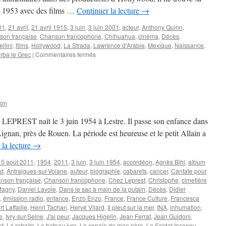
de 1953 avec des films …
Continuer la lecture
→
01
,
21 avril
,
21 avril 1915
,
3 juin
,
3 juin 2001
,
acteur
,
Anthony Quinn
,
son française
,
Chanson francophone
,
Chihuahua
,
cinéma
,
Décès
,
llini
,
films
,
Hollywood
,
La Strada
,
Lawrence d'Arabie
,
Mexique
,
Naissance
,
sur
rba le Grec
|
Commentaires fermés
QUINN
Anthony
son
in LEPREST naît le 3 juin 1954 à Lestre. Il passe son enfance dans
gnan, près de Rouen. La période est heureuse et le petit Allain a
 la lecture
→
15 août 2011
,
1954
,
2011
,
3 juin
,
3 juin 1954
,
accordéon
,
Agnès Bihl
,
album
st
,
Antraigues-sur-Volane
,
auteur
,
biographie
,
cabarets
,
cancer
,
Cantate pour
nson française
,
Chanson francophone
,
Chez Leprest
,
Christophe
,
cimetière
Magny
,
Daniel Lavoie
,
Dans le sac à main de la putain
,
Décès
,
Didier
,
émission radio
,
enfance
,
Enzo Enzo
,
France
,
France Culture
,
Francesca
rt Laffaille
,
Henri Tachan
,
Hervé Vilard
,
Il pleut sur la mer
,
INA
,
inhumation
,
e
,
Ivry-sur-Seine
,
J'ai peur
,
Jacques Higelin
,
Jean Ferrat
,
Jean Guidoni
,
nt
,
La retraite
,
Le bateau ivre
,
Le copain de mon père
,
Le Soldat Inconnu
,