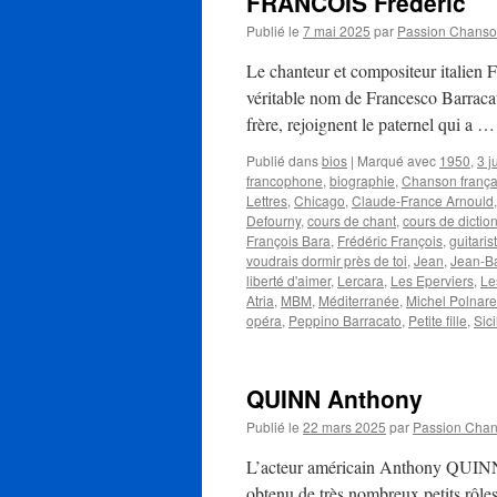
FRANCOIS Frédéric
Publié le
7 mai 2025
par
Passion Chans
Le chanteur et compositeur italien 
véritable nom de Francesco Barracat
frère, rejoignent le paternel qui a 
Publié dans
bios
|
Marqué avec
1950
,
3 j
francophone
,
biographie
,
Chanson frança
Lettres
,
Chicago
,
Claude-France Arnould
Defourny
,
cours de chant
,
cours de dictio
François Bara
,
Frédéric François
,
guitaris
voudrais dormir près de toi
,
Jean
,
Jean-B
liberté d'aimer
,
Lercara
,
Les Eperviers
,
Le
Atria
,
MBM
,
Méditerranée
,
Michel Polnare
opéra
,
Peppino Barracato
,
Petite fille
,
Sici
QUINN Anthony
Publié le
22 mars 2025
par
Passion Cha
L’acteur américain Anthony QUINN 
obtenu de très nombreux petits rôle