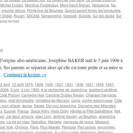
,
Michel Fugain
,
Monique Froidevaux
,
Mont-Saint-Aignan
,
Naissance
,
Nu
,
,
premier album
,
Printemps de Bourges
,
Quand auront fondu les banquises
,
 Didier
,
Rouen
,
SACEM
,
Sanseverino
,
Saravah
,
Suicide
,
Sur les docks
,
Sur
sur
ires fermés
LEPREST
Allain
on
d’origine afro-américaine, Josephine BAKER naît le 3 juin 1906 à
Ses parents se séparent alors qu’elle est toute petite et sa mère se
 …
Continuer la lecture
→
2 avril
,
12 avril 1975
,
1906
,
1925
,
1927
,
1931
,
1936
,
1937
,
1939
,
1947
,
,
2006
,
3 juin
,
3 juin 1906
,
A la recherche de Josephine
,
accident cérébral
,
Café Picouly
,
Carnegie Hall
,
Caroline Dudley Regan
,
Chanson française
,
ston
,
chef d'orchestre
,
cimetière de Monaco
,
coma
,
contre-espionnage
,
Côte
 mon village
,
danse
,
Décès
,
Dis-moi Josephine
,
Domaine des Milandes
,
is
,
Europe
,
France
,
Grace Kelly
,
Hello Dolly
,
Hôpital la Pitié-Salpêtrière
,
INA
,
uel
,
J'ai deux amours
,
Jean Lion
,
Jérôme Savary
,
Jo Bouillon
,
Josephine
gre
,
La vie en rose
,
libération
,
Mariage
,
meneuse de revue
,
Missouri
,
ew York
,
Olympia
,
Paris
,
Paul Misraki
,
Périgord
,
Piel canela
,
rencontres
,
nde guerre mondiale
,
spectacles
,
Sur deux notes
,
télévision
,
télévision