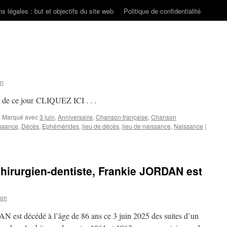
s légales : but et objectifs du site web
Politique de confidentialité
on
s de ce jour CLIQUEZ ICI . . .
|
Marqué avec
3 juin
,
Anniversaire
,
Chanson française
,
Chanson
ssance
,
Décès
,
Ephémérides
,
lieu de décès
,
lieu de naissance
,
Naissance
|
hirurgien-dentiste, Frankie JORDAN est
son
N est décédé à l’âge de 86 ans ce 3 juin 2025 des suites d’un