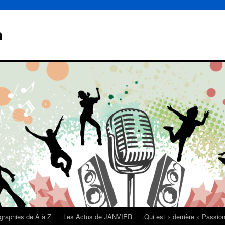
n
graphies de A à Z
.Les Actus de JANVIER
.Qui est « derrière » Passi