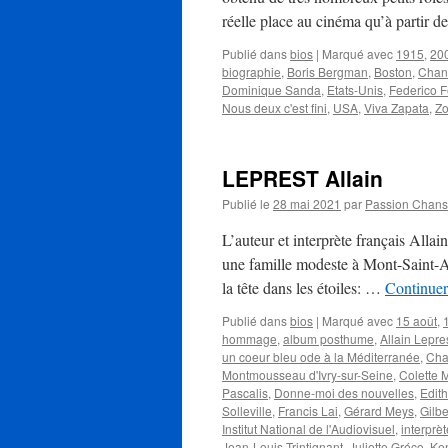
réelle place au cinéma qu’à partir 
Publié dans
bios
|
Marqué avec
1915
,
20
biographie
,
Boris Bergman
,
Boston
,
Chan
Dominique Sanda
,
Etats-Unis
,
Federico Fe
Nous deux c'est fini
,
USA
,
Viva Zapata
,
Zo
LEPREST Allain
Publié le
28 mai 2021
par
Passion Chan
L’auteur et interprète français Alla
une famille modeste à Mont-Saint-Ai
la tête dans les étoiles: …
Continuer
Publié dans
bios
|
Marqué avec
15 août
,
hommage
,
album posthume
,
Allain Lepre
un coeur bleu ode à la Méditerranée
,
Cha
Montmousseau d'Ivry-sur-Seine
,
Colette 
Pascalis
,
Donne-moi des nouvelles
,
Edith
Solleville
,
Francis Lai
,
Gérard Meys
,
Gilbe
Institut National de l'Audiovisuel
,
interprèt
Jean-Louis Trintignant
,
Juliette Gréco
,
Ke