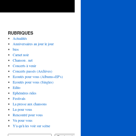
RUBRIQUES
Actualités
Anniversaires au jour le jour
bios
Carnet noir
Chanson . net
Concerts à venir
Concerts passés (Archives)
Ecoutés pour vous (Albums+EP's)
Ecoutés pour vous (Singles)
Edito
Ephémères rides
Festivals
La presse aux chansons
Lu pour vous
Rencontré pour vous
Vu pour vous
Y'a qu'à les voir sur scène