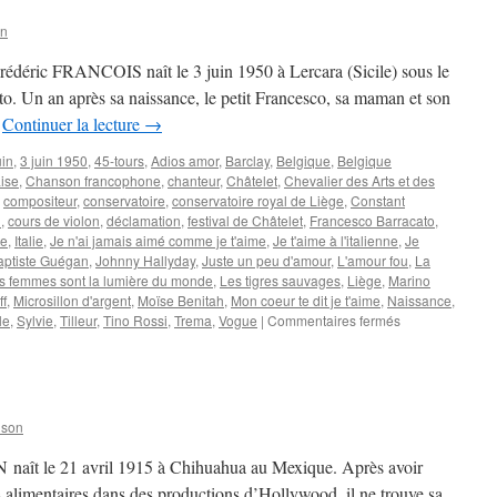
on
Frédéric FRANCOIS naît le 3 juin 1950 à Lercara (Sicile) sous le
o. Un an après sa naissance, le petit Francesco, sa maman et son
…
Continuer la lecture
→
uin
,
3 juin 1950
,
45-tours
,
Adios amor
,
Barclay
,
Belgique
,
Belgique
ise
,
Chanson francophone
,
chanteur
,
Châtelet
,
Chevalier des Arts et des
,
compositeur
,
conservatoire
,
conservatoire royal de Liège
,
Constant
n
,
cours de violon
,
déclamation
,
festival de Châtelet
,
Francesco Barracato
,
te
,
Italie
,
Je n'ai jamais aimé comme je t'aime
,
Je t'aime à l'italienne
,
Je
aptiste Guégan
,
Johnny Hallyday
,
Juste un peu d'amour
,
L'amour fou
,
La
s femmes sont la lumière du monde
,
Les tigres sauvages
,
Liège
,
Marino
ff
,
Microsillon d'argent
,
Moïse Benitah
,
Mon coeur te dit je t'aime
,
Naissance
,
sur
le
,
Sylvie
,
Tilleur
,
Tino Rossi
,
Trema
,
Vogue
|
Commentaires fermés
FRANCOIS
Frédéric
nson
naît le 21 avril 1915 à Chihuahua au Mexique. Après avoir
s alimentaires dans des productions d’Hollywood, il ne trouve sa