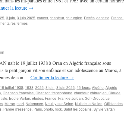
ion dans les hit-parades entre 1961 et 1963 avec un certain nombre
nuer la lecture
→
25
,
3 juin
,
3 juin 2025
,
cancer
,
chanteur
,
chirurgien
,
Décès
,
dentiste
,
France
,
sur
entaires fermés
Chanteur
mais
aussi
chirurgien-
dentiste,
son
Frankie
JORDAN
 naît le 19 juillet 1938 à Oran en Algérie française sous
est
s le petit garçon vit son enfance et son adolescence au Maroc, à
mort
eunes de son …
Continuer la lecture
→
19 juillet 1938
,
1938
,
2025
,
3 juin
,
3 juin 2025
,
45-tours
,
Algérie
,
Algérie
a
,
Chanson française
,
Chanson francophone
,
chanteur
,
chirurgien
,
Claude
tiste
,
Eddie Vartan
,
études
,
France
,
Frankie Jordan
,
Golf-Drouot
,
Le
es
,
Maroc
,
mort
,
Naissance
,
Neuilly-sur-Seine
,
Nuit de la Nation
,
Officier des
s
,
Panne d'essence
,
Paris
,
photo
,
rock
,
Salut les copains
,
Sylvie Vartan
|