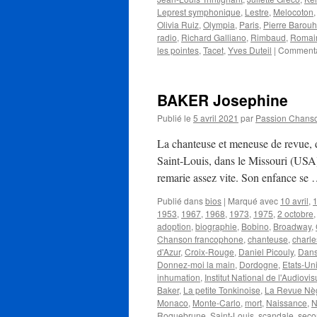
Leprest symphonique
,
Lestre
,
Melocoton
Olivia Ruiz
,
Olympia
,
Paris
,
Pierre Barouh
radio
,
Richard Galliano
,
Rimbaud
,
Romain
les pointes
,
Tacet
,
Yves Duteil
|
Commenta
BAKER Josephine
Publié le
5 avril 2021
par
Passion Chans
La chanteuse et meneuse de revue, 
Saint-Louis, dans le Missouri (USA). 
remarie assez vite. Son enfance se
Publié dans
bios
|
Marqué avec
10 avril
,
1
1953
,
1967
,
1968
,
1973
,
1975
,
2 octobre
adoption
,
biographie
,
Bobino
,
Broadway
,
Chanson francophone
,
chanteuse
,
charle
d'Azur
,
Croix-Rouge
,
Daniel Picouly
,
Dans
Donnez-moi la main
,
Dordogne
,
Etats-Un
inhumation
,
Institut National de l'Audiovis
Baker
,
La petite Tonkinoise
,
La Revue Nè
Monaco
,
Monte-Carlo
,
mort
,
Naissance
,
N
Roquebrune
,
Saint-Louis
,
scandale
,
seco