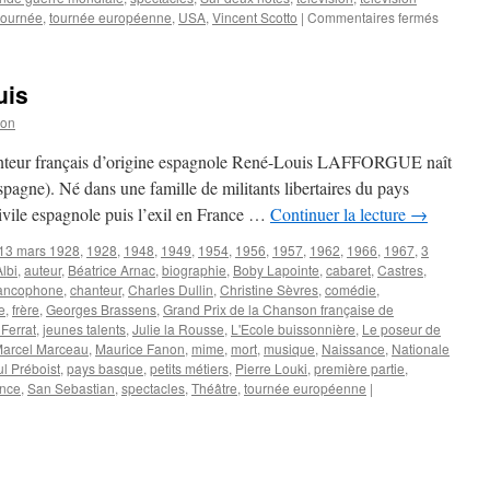
sur
tournée
,
tournée européenne
,
USA
,
Vincent Scotto
|
Commentaires fermés
BAKER
Josephi
uis
son
chanteur français d’origine espagnole René-Louis LAFFORGUE naît
pagne). Né dans une famille de militants libertaires du pays
civile espagnole puis l’exil en France …
Continuer la lecture
→
13 mars 1928
,
1928
,
1948
,
1949
,
1954
,
1956
,
1957
,
1962
,
1966
,
1967
,
3
Albi
,
auteur
,
Béatrice Arnac
,
biographie
,
Boby Lapointe
,
cabaret
,
Castres
,
rancophone
,
chanteur
,
Charles Dullin
,
Christine Sèvres
,
comédie
,
e
,
frère
,
Georges Brassens
,
Grand Prix de la Chanson française de
Ferrat
,
jeunes talents
,
Julie la Rousse
,
L'Ecole buissonnière
,
Le poseur de
arcel Marceau
,
Maurice Fanon
,
mime
,
mort
,
musique
,
Naissance
,
Nationale
l Préboist
,
pays basque
,
petits métiers
,
Pierre Louki
,
première partie
,
ance
,
San Sebastian
,
spectacles
,
Théâtre
,
tournée européenne
|