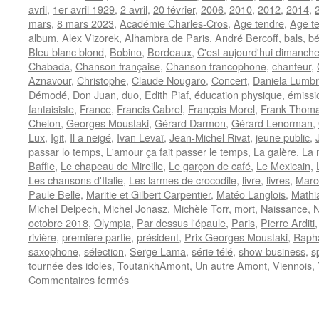
avril
,
1er avril 1929
,
2 avril
,
20 février
,
2006
,
2010
,
2012
,
2014
,
mars
,
8 mars 2023
,
Académie Charles-Cros
,
Age tendre
,
Age te
album
,
Alex Vizorek
,
Alhambra de Paris
,
André Bercoff
,
bals
,
bé
Bleu blanc blond
,
Bobino
,
Bordeaux
,
C'est aujourd'hui dimanch
Chabada
,
Chanson française
,
Chanson francophone
,
chanteur
,
Aznavour
,
Christophe
,
Claude Nougaro
,
Concert
,
Daniela Lumb
Démodé
,
Don Juan
,
duo
,
Edith Piaf
,
éducation physique
,
émissi
fantaisiste
,
France
,
Francis Cabrel
,
François Morel
,
Frank Thom
Chelon
,
Georges Moustaki
,
Gérard Darmon
,
Gérard Lenorman
,
Lux
,
Igit
,
Il a neigé
,
Ivan Levaï
,
Jean-Michel Rivat
,
jeune public
,
passar lo temps
,
L'amour ça fait passer le temps
,
La galère
,
La 
Baffie
,
Le chapeau de Mireille
,
Le garçon de café
,
Le Mexicain
,
Les chansons d'Italie
,
Les larmes de crocodile
,
livre
,
livres
,
Marc
Paule Belle
,
Maritie et Gilbert Carpentier
,
Matéo Langlois
,
Mathi
Michel Delpech
,
Michel Jonasz
,
Michèle Torr
,
mort
,
Naissance
,
N
octobre 2018
,
Olympia
,
Par dessus l'épaule
,
Paris
,
Pierre Arditi
rivière
,
première partie
,
président
,
Prix Georges Moustaki
,
Rapha
saxophone
,
sélection
,
Serge Lama
,
série télé
,
show-business
,
s
tournée des idoles
,
ToutankhAmont
,
Un autre Amont
,
Viennois
,
sur
Commentaires fermés
AMONT
Marcel