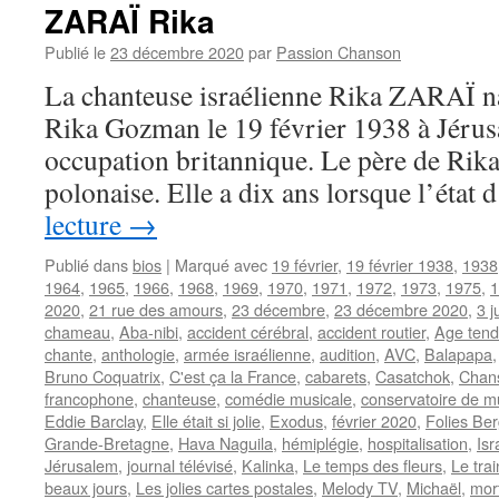
ZARAÏ Rika
Publié le
23 décembre 2020
par
Passion Chanson
La chanteuse israélienne Rika ZARAÏ na
Rika Gozman le 19 février 1938 à Jérusa
occupation britannique. Le père de Rika 
polonaise. Elle a dix ans lorsque l’état
lecture
→
Publié dans
bios
|
Marqué avec
19 février
,
19 février 1938
,
1938
1964
,
1965
,
1966
,
1968
,
1969
,
1970
,
1971
,
1972
,
1973
,
1975
,
1
2020
,
21 rue des amours
,
23 décembre
,
23 décembre 2020
,
3 j
chameau
,
Aba-nibi
,
accident cérébral
,
accident routier
,
Age tendr
chante
,
anthologie
,
armée israélienne
,
audition
,
AVC
,
Balapapa
Bruno Coquatrix
,
C'est ça la France
,
cabarets
,
Casatchok
,
Chans
francophone
,
chanteuse
,
comédie musicale
,
conservatoire de m
Eddie Barclay
,
Elle était si jolie
,
Exodus
,
février 2020
,
Folies Be
Grande-Bretagne
,
Hava Naguila
,
hémiplégie
,
hospitalisation
,
Isr
Jérusalem
,
journal télévisé
,
Kalinka
,
Le temps des fleurs
,
Le tra
beaux jours
,
Les jolies cartes postales
,
Melody TV
,
Michaël
,
mor