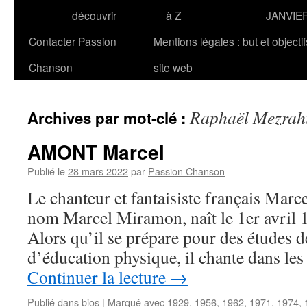
découvrir
à Z
JANVIE
Contacter Passion
Mentions légales : but et objecti
Chanson
site web
Raphaël Mezrah
Archives par mot-clé :
AMONT Marcel
Publié le
28 mars 2022
par
Passion Chanson
Le chanteur et fantaisiste français Ma
nom Marcel Miramon, naît le 1er avril 
Alors qu’il se prépare pour des études d
d’éducation physique, il chante dans les
Continuer la lecture
→
Publié dans
bios
|
Marqué avec
1929
,
1956
,
1962
,
1971
,
1974
,