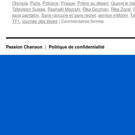
Olympia
,
Paris
,
Pologne
,
Prague
,
Prière au désert
,
Quand je fai
Télévision Suisse
,
Raphaël Mezrahi
,
Rika Gozman
,
Rika Zaraï
,
sans pantalon
,
Sans rancune et sans regret
,
service militaire
,
Ta
sur
TF1
,
tournée des idoles
|
Commentaires fermés
ZARAÏ
Rika
Passion Chanson
Politique de confidentialité