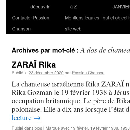
découvrir
à Z
JANVIE
Contacter Passion
Mentions légales : but et objecti
Chanson
site web
A dos de chame
Archives par mot-clé :
ZARAÏ Rika
Publié le
23 décembre 2020
par
Passion Chanson
La chanteuse israélienne Rika ZARAÏ na
Rika Gozman le 19 février 1938 à Jérusa
occupation britannique. Le père de Rika 
polonaise. Elle a dix ans lorsque l’état
lecture
→
Publié dans
bios
|
Marqué avec
19 février
,
19 février 1938
,
1938