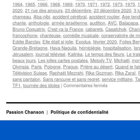
1964
,
1965
,
1966
,
1968
,
1969
,
1970
,
1971
,
1972
,
1973
,
1975
,
1
2020
,
21 rue des amours
,
23 décembre
,
23 décembre 2020
,
3 j
chameau
,
Aba-nibi
,
accident cérébral
,
accident routier
,
Age tendr
chante
,
anthologie
,
armée israélienne
,
audition
,
AVC
,
Balapapa
Bruno Coquatrix
,
C'est ça la France
,
cabarets
,
Casatchok
,
Chans
francophone
,
chanteuse
,
comédie musicale
,
conservatoire de m
Eddie Barclay
,
Elle était si jolie
,
Exodus
,
février 2020
,
Folies Be
Grande-Bretagne
,
Hava Naguila
,
hémiplégie
,
hospitalisation
,
Isr
Jérusalem
,
journal télévisé
,
Kalinka
,
Le temps des fleurs
,
Le tra
beaux jours
,
Les jolies cartes postales
,
Melody TV
,
Michaël
,
mor
Olympia
,
Paris
,
Pologne
,
Prague
,
Prière au désert
,
Quand je fai
Télévision Suisse
,
Raphaël Mezrahi
,
Rika Gozman
,
Rika Zaraï
,
sans pantalon
,
Sans rancune et sans regret
,
service militaire
,
Ta
sur
TF1
,
tournée des idoles
|
Commentaires fermés
ZARAÏ
Rika
Passion Chanson
Politique de confidentialité