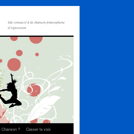
Site consacré à la chanson francophone
d’expression
on Chanson ?
Casser la voix