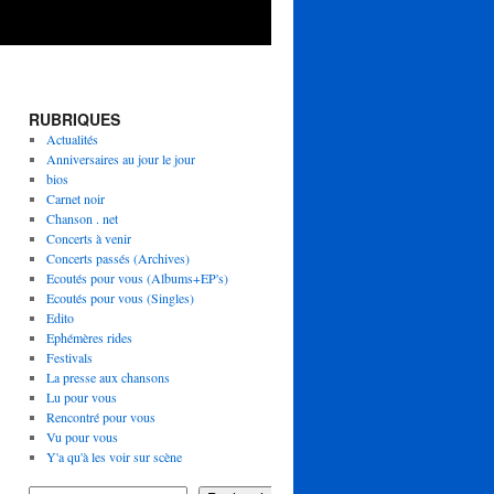
RUBRIQUES
Actualités
Anniversaires au jour le jour
bios
Carnet noir
Chanson . net
Concerts à venir
Concerts passés (Archives)
Ecoutés pour vous (Albums+EP's)
Ecoutés pour vous (Singles)
Edito
Ephémères rides
Festivals
La presse aux chansons
Lu pour vous
Rencontré pour vous
Vu pour vous
Y'a qu'à les voir sur scène