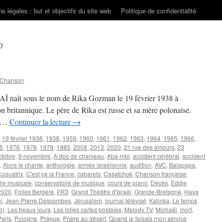
s légales : but et objectifs du site web
Politique de confidentialité
0
 Chanson
AÏ naît sous le nom de Rika Gozman le 19 février 1938 à
on britannique. Le père de Rika est russe et sa mère polonaise.
ël …
Continuer la lecture
→
,
19 février 1938
,
1938
,
1959
,
1960
,
1961
,
1962
,
1963
,
1964
,
1965
,
1966
,
5
,
1976
,
1978
,
1979
,
1985
,
2008
,
2013
,
2020
,
21 rue des amours
,
23
ctobre
,
9 novembre
,
A dos de chameau
,
Aba-nibi
,
accident cérébral
,
accident
,
Alors je chante
,
anthologie
,
armée israélienne
,
audition
,
AVC
,
Balapapa
,
oquatrix
,
C'est ça la France
,
cabarets
,
Casatchok
,
Chanson française
,
ie musicale
,
conservatoire de musique
,
cours de piano
,
Décès
,
Eddie
 2020
,
Folies Bergère
,
FR3
,
Grand Théâtre d'Israël
,
Grande-Bretagne
,
Hava
l
,
Jean-Pierre Descombes
,
Jérusalem
,
journal télévisé
,
Kalinka
,
Le temps
g)
,
Les beaux jours
,
Les jolies cartes postales
,
Melody TV
,
Michaël
,
mort
,
Paris
,
Pologne
,
Prague
,
Prière au désert
,
Quand je faisais mon service