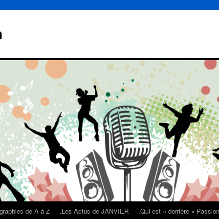
n
graphies de A à Z
.Les Actus de JANVIER
.Qui est « derrière » Passi