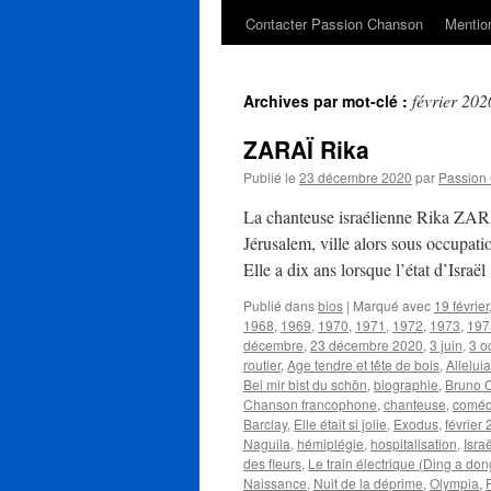
Contacter Passion Chanson
Mention
février 202
Archives par mot-clé :
ZARAÏ Rika
Publié le
23 décembre 2020
par
Passion
La chanteuse israélienne Rika ZAR
Jérusalem, ville alors sous occupati
Elle a dix ans lorsque l’état d’Isra
Publié dans
bios
|
Marqué avec
19 février
1968
,
1969
,
1970
,
1971
,
1972
,
1973
,
197
décembre
,
23 décembre 2020
,
3 juin
,
3 o
routier
,
Age tendre et tête de bois
,
Alleluia
Bei mir bist du schön
,
biographie
,
Bruno C
Chanson francophone
,
chanteuse
,
coméd
Barclay
,
Elle était si jolie
,
Exodus
,
février
Naguila
,
hémiplégie
,
hospitalisation
,
Israë
des fleurs
,
Le train électrique (Ding a don
Naissance
,
Nuit de la déprime
,
Olympia
,