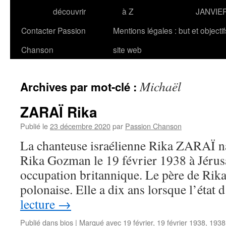
découvrir
à Z
JANVIE
Contacter Passion
Mentions légales : but et objecti
Chanson
site web
Michaël
Archives par mot-clé :
ZARAÏ Rika
Publié le
23 décembre 2020
par
Passion Chanson
La chanteuse israélienne Rika ZARAÏ na
Rika Gozman le 19 février 1938 à Jérusa
occupation britannique. Le père de Rika 
polonaise. Elle a dix ans lorsque l’état
lecture
→
Publié dans
bios
|
Marqué avec
19 février
,
19 février 1938
,
1938