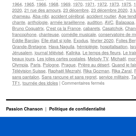
1964
,
1965
,
1966
,
1968
,
1969
,
1970
,
1971
,
1972
,
1973
,
1975
,
1
2020
,
21 rue des amours
,
23 décembre
,
23 décembre 2020
,
3 j
chameau
,
Aba-nibi
,
accident cérébral
,
accident routier
,
Age tendr
chante
,
anthologie
,
armée israélienne
,
audition
,
AVC
,
Balapapa
Bruno Coquatrix
,
C'est ça la France
,
cabarets
,
Casatchok
,
Chans
francophone
,
chanteuse
,
comédie musicale
,
conservatoire de m
Eddie Barclay
,
Elle était si jolie
,
Exodus
,
février 2020
,
Folies Be
Grande-Bretagne
,
Hava Naguila
,
hémiplégie
,
hospitalisation
,
Isr
Jérusalem
,
journal télévisé
,
Kalinka
,
Le temps des fleurs
,
Le tra
beaux jours
,
Les jolies cartes postales
,
Melody TV
,
Michaël
,
mor
Olympia
,
Paris
,
Pologne
,
Prague
,
Prière au désert
,
Quand je fai
Télévision Suisse
,
Raphaël Mezrahi
,
Rika Gozman
,
Rika Zaraï
,
sans pantalon
,
Sans rancune et sans regret
,
service militaire
,
Ta
sur
TF1
,
tournée des idoles
|
Commentaires fermés
ZARAÏ
Rika
Passion Chanson
Politique de confidentialité