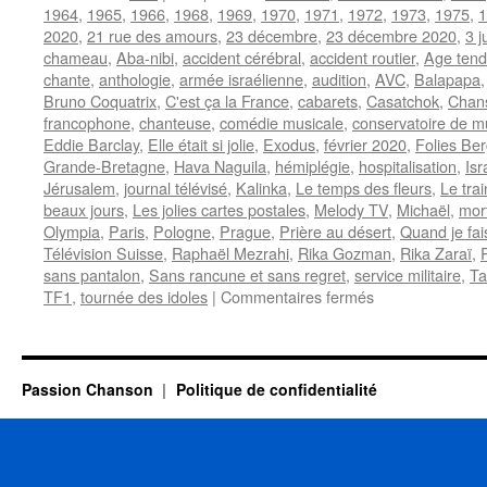
1964
,
1965
,
1966
,
1968
,
1969
,
1970
,
1971
,
1972
,
1973
,
1975
,
1
2020
,
21 rue des amours
,
23 décembre
,
23 décembre 2020
,
3 j
chameau
,
Aba-nibi
,
accident cérébral
,
accident routier
,
Age tendr
chante
,
anthologie
,
armée israélienne
,
audition
,
AVC
,
Balapapa
Bruno Coquatrix
,
C'est ça la France
,
cabarets
,
Casatchok
,
Chans
francophone
,
chanteuse
,
comédie musicale
,
conservatoire de m
Eddie Barclay
,
Elle était si jolie
,
Exodus
,
février 2020
,
Folies Be
Grande-Bretagne
,
Hava Naguila
,
hémiplégie
,
hospitalisation
,
Isr
Jérusalem
,
journal télévisé
,
Kalinka
,
Le temps des fleurs
,
Le tra
beaux jours
,
Les jolies cartes postales
,
Melody TV
,
Michaël
,
mor
Olympia
,
Paris
,
Pologne
,
Prague
,
Prière au désert
,
Quand je fai
Télévision Suisse
,
Raphaël Mezrahi
,
Rika Gozman
,
Rika Zaraï
,
sans pantalon
,
Sans rancune et sans regret
,
service militaire
,
Ta
sur
TF1
,
tournée des idoles
|
Commentaires fermés
ZARAÏ
Rika
Passion Chanson
Politique de confidentialité