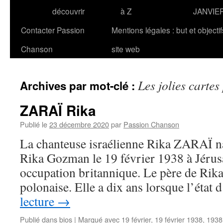
découvrir
à Z
JANVIE
Contacter Passion
Mentions légales : but et objecti
Chanson
site web
Les jolies cartes
Archives par mot-clé :
ZARAÏ Rika
Publié le
23 décembre 2020
par
Passion Chanson
La chanteuse israélienne Rika ZARAÏ na
Rika Gozman le 19 février 1938 à Jérusa
occupation britannique. Le père de Rika 
polonaise. Elle a dix ans lorsque l’état
lecture
→
Publié dans
bios
|
Marqué avec
19 février
,
19 février 1938
,
1938