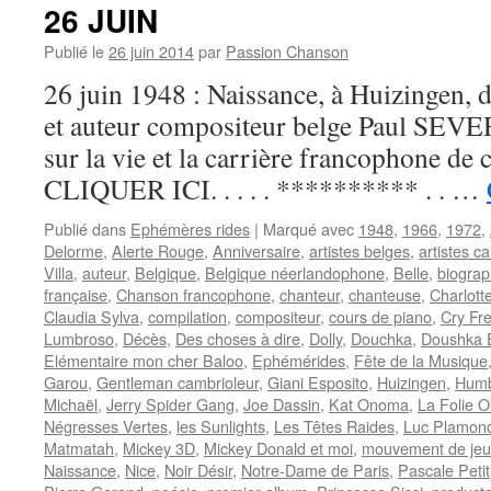
26 JUIN
Publié le
26 juin 2014
par
Passion Chanson
26 juin 1948 : Naissance, à Huizingen, 
et auteur compositeur belge Paul SEVER
sur la vie et la carrière francophone de ce
CLIQUER ICI. . . . . ********** . . …
Publié dans
Ephémères rides
|
Marqué avec
1948
,
1966
,
1972
,
Delorme
,
Alerte Rouge
,
Anniversaire
,
artistes belges
,
artistes c
Villa
,
auteur
,
Belgique
,
Belgique néerlandophone
,
Belle
,
biograp
française
,
Chanson francophone
,
chanteur
,
chanteuse
,
Charlott
Claudia Sylva
,
compilation
,
compositeur
,
cours de piano
,
Cry Fr
Lumbroso
,
Décès
,
Des choses à dire
,
Dolly
,
Douchka
,
Doushka 
Elémentaire mon cher Baloo
,
Ephémérides
,
Fête de la Musique
Garou
,
Gentleman cambrioleur
,
Giani Esposito
,
Huizingen
,
Humb
Michaël
,
Jerry Spider Gang
,
Joe Dassin
,
Kat Onoma
,
La Folie O
Négresses Vertes
,
les Sunlights
,
Les Têtes Raides
,
Luc Plamon
Matmatah
,
Mickey 3D
,
Mickey Donald et moi
,
mouvement de je
Naissance
,
Nice
,
Noir Désir
,
Notre-Dame de Paris
,
Pascale Petit