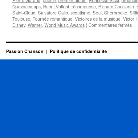
Pierre Garand
,
poésie
,
premier album
,
Princesse Sissi
,
product
Quevaucamps
,
Raoul Volfoni
,
récompense
,
Richard Cocciante
,
Saint-Cloud
,
Salvatore Gallo
,
scoutisme
,
Seul
,
Sherbrooke
,
Siff
Toulouse
,
Tournée romantique
,
Victoires de la musique
,
Victor 
sur
Disney
,
Warner
,
World Music Awards
|
Commentaires fermés
26
JU
Passion Chanson
Politique de confidentialité