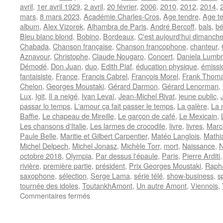
avril
,
1er avril 1929
,
2 avril
,
20 février
,
2006
,
2010
,
2012
,
2014
,
mars
,
8 mars 2023
,
Académie Charles-Cros
,
Age tendre
,
Age te
album
,
Alex Vizorek
,
Alhambra de Paris
,
André Bercoff
,
bals
,
bé
Bleu blanc blond
,
Bobino
,
Bordeaux
,
C'est aujourd'hui dimanch
Chabada
,
Chanson française
,
Chanson francophone
,
chanteur
,
Aznavour
,
Christophe
,
Claude Nougaro
,
Concert
,
Daniela Lumb
Démodé
,
Don Juan
,
duo
,
Edith Piaf
,
éducation physique
,
émissi
fantaisiste
,
France
,
Francis Cabrel
,
François Morel
,
Frank Thom
Chelon
,
Georges Moustaki
,
Gérard Darmon
,
Gérard Lenorman
,
Lux
,
Igit
,
Il a neigé
,
Ivan Levaï
,
Jean-Michel Rivat
,
jeune public
,
passar lo temps
,
L'amour ça fait passer le temps
,
La galère
,
La 
Baffie
,
Le chapeau de Mireille
,
Le garçon de café
,
Le Mexicain
,
Les chansons d'Italie
,
Les larmes de crocodile
,
livre
,
livres
,
Marc
Paule Belle
,
Maritie et Gilbert Carpentier
,
Matéo Langlois
,
Mathi
Michel Delpech
,
Michel Jonasz
,
Michèle Torr
,
mort
,
Naissance
,
N
octobre 2018
,
Olympia
,
Par dessus l'épaule
,
Paris
,
Pierre Arditi
rivière
,
première partie
,
président
,
Prix Georges Moustaki
,
Rapha
saxophone
,
sélection
,
Serge Lama
,
série télé
,
show-business
,
s
tournée des idoles
,
ToutankhAmont
,
Un autre Amont
,
Viennois
,
sur
Commentaires fermés
AMONT
Marcel