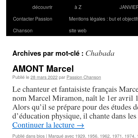
découvrir
à Z
JANVIE
Contacter Passion
Mentions légales : but et objecti
Chanson
site web
Chabada
Archives par mot-clé :
AMONT Marcel
Publié le
28 mars 2022
par
Passion Chanson
Le chanteur et fantaisiste français Ma
nom Marcel Miramon, naît le 1er avril 
Alors qu’il se prépare pour des études d
d’éducation physique, il chante dans les
Continuer la lecture
→
Publié dans
bios
|
Marqué avec
1929
,
1956
,
1962
,
1971
,
1974
,